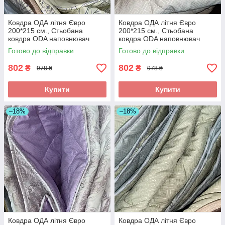
Ковдра ОДА літня Євро
Ковдра ОДА літня Євро
200*215 см., Стьобана
200*215 см., Стьобана
ковдра ODA наповнювач
ковдра ODA наповнювач
хлопок - Хлопкопон
хлопок - Хлопкопон
Готово до відправки
Готово до відправки
802
802
₴
₴
978 ₴
978 ₴
Купити
Купити
–18%
–18%
Ковдра ОДА літня Євро
Ковдра ОДА літня Євро