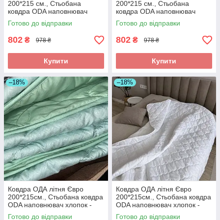
200*215 см., Стьобана
200*215 см., Стьобана
ковдра ODA наповнювач
ковдра ODA наповнювач
хлопок - Хлопкопон
хлопок - Хлопкопон
Готово до відправки
Готово до відправки
802
802
₴
₴
978 ₴
978 ₴
Купити
Купити
–18%
–18%
Ковдра ОДА літня Євро
Ковдра ОДА літня Євро
200*215см., Стьобана ковдра
200*215см., Стьобана ковдра
ODA наповнювач хлопок -
ODA наповнювач хлопок -
Хлопкопон
Хлопкопон
Готово до відправки
Готово до відправки