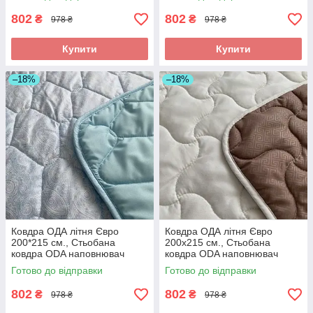
802
802
₴
₴
978 ₴
978 ₴
Купити
Купити
–18%
–18%
Ковдра ОДА літня Євро
Ковдра ОДА літня Євро
200*215 см., Стьобана
200x215 см., Стьобана
ковдра ODA наповнювач
ковдра ODA наповнювач
хлопок - Хлопкопон
хлопок - Хлопкопон
Готово до відправки
Готово до відправки
802
802
₴
₴
978 ₴
978 ₴