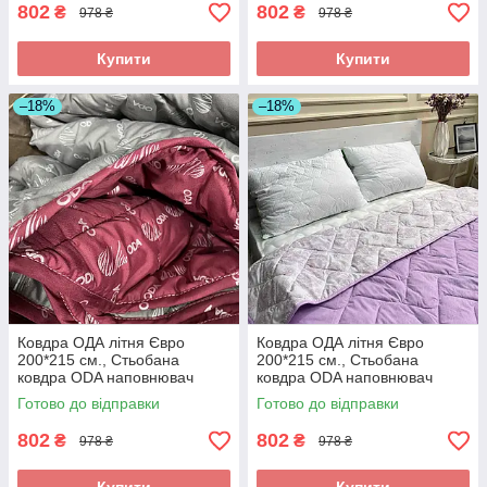
802
802
₴
₴
978 ₴
978 ₴
Купити
Купити
–18%
–18%
Ковдра ОДА літня Євро
Ковдра ОДА літня Євро
200*215 см., Стьобана
200*215 см., Стьобана
ковдра ODA наповнювач
ковдра ODA наповнювач
хлопок - Хлопкопон
хлопок - Хлопкопон
Готово до відправки
Готово до відправки
802
802
₴
₴
978 ₴
978 ₴