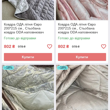
Ковдра ОДА літня Євро
Ковдра ОДА літня Євро
200*215 см., Стьобана
200*215 см., Стьобана
ковдра ODA наповнювач
ковдра ODA наповнювач
хлопок - Хлопкопон
хлопок - Хлопкопон
Готово до відправки
Готово до відправки
802
802
₴
₴
978 ₴
978 ₴
Купити
Купити
–18%
–18%