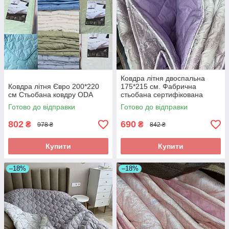
Ковдра літня двоспальна
Ковдра літня Євро 200*220
175*215 см. Фабрична
см Стьобана ковдру ODA
стьобана сертифікована
ковдра ODA
Готово до відправки
Готово до відправки
802
690
₴
₴
978 ₴
842 ₴
Купити
Купити
–18%
–18%