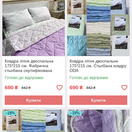
Ковдра літня двоспальна
Ковдра літня двоспальне
175*215 см. Фабрична
175*215 см. Стьобана ковдру
стьобана сертифікована
ODA
ковдра ODA
Готово до відправки
Готово до відправки
690
690
₴
₴
842 ₴
842 ₴
Купити
Купити
–18%
–18%