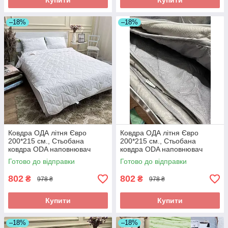
Купити
Купити
–18%
–18%
Ковдра ОДА літня Євро
Ковдра ОДА літня Євро
200*215 см., Стьобана
200*215 см., Стьобана
ковдра ODA наповнювач
ковдра ODA наповнювач
хлопок - Хлопкопон
хлопок - Хлопкопон
Готово до відправки
Готово до відправки
802
802
₴
₴
978 ₴
978 ₴
Купити
Купити
–18%
–18%