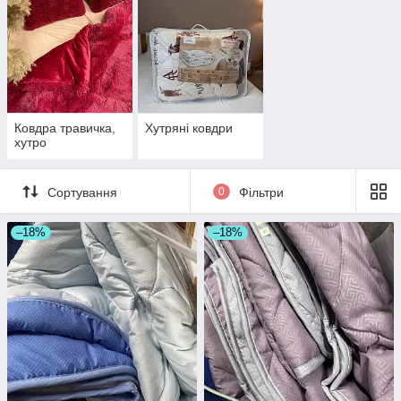
Ковдра травичка,
Хутряні ковдри
хутро
Сортування
0
Фільтри
–18%
–18%