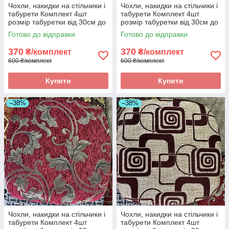
Чохли, накидки на стільчики і
Чохли, накидки на стільчики і
табурети Комплект 4шт
табурети Комплект 4шт
розмір табуретки від 30см до
розмір табуретки від 30см до
34см. Висока якість
34см. Висока якість
Готово до відправки
Готово до відправки
370
370
₴/комплект
₴/комплект
600 ₴/комплект
600 ₴/комплект
Купити
Купити
–38%
–38%
Чохли, накидки на стільчики і
Чохли, накидки на стільчики і
табурети Комплект 4шт
табурети Комплект 4шт