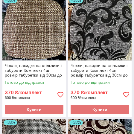
–38%
–38%
Чохли, накидки на стільчики і
Чохли, накидки на стільчики і
табурети Комплект 4шт
табурети Комплект 4шт
розмір табуретки від 30см до
розмір табуретки від 30см до
34см. Висока якість
34см. Висока якість
Готово до відправки
Готово до відправки
370
370
₴/комплект
₴/комплект
600 ₴/комплект
600 ₴/комплект
Купити
Купити
–38%
–38%