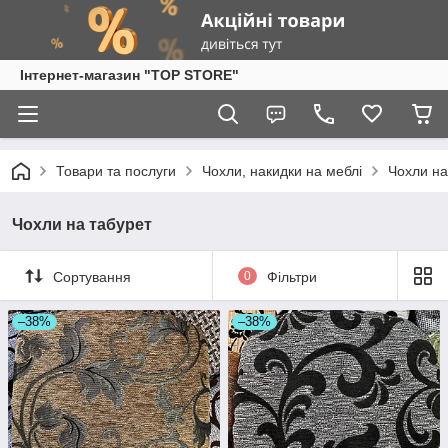
Інтернет-магазин "TOP STORE"
Товари та послуги
Чохли, накидки на меблі
Чохли на
Чохли на табурет
Сортування
0
Фільтри
–38%
–38%