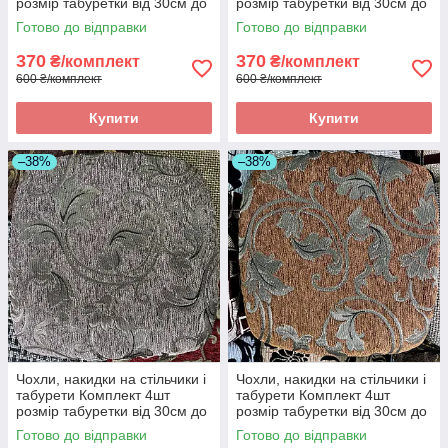
розмір табуретки від 30см до
розмір табуретки від 30см до
34см. Висока якість
34см. Висока якість
Готово до відправки
Готово до відправки
370
370
₴/комплект
₴/комплект
600 ₴/комплект
600 ₴/комплект
Купити
Купити
–38%
–38%
Чохли, накидки на стільчики і
Чохли, накидки на стільчики і
табурети Комплект 4шт
табурети Комплект 4шт
розмір табуретки від 30см до
розмір табуретки від 30см до
34см. Висока якість
34см. Висока якість
Готово до відправки
Готово до відправки