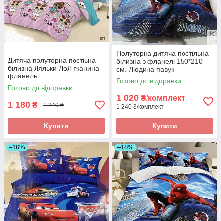
Полуторна дитяча постільна
Дитяча полуторна постіьна
білизна з фланелі 150*210
білизна Ляльки ЛоЛ тканина
см. Людина павук
фланель
Готово до відправки
Готово до відправки
1 020
₴/комплект
1 180
₴
1 240 ₴
1 240 ₴/комплект
Купити
Купити
–16%
–18%