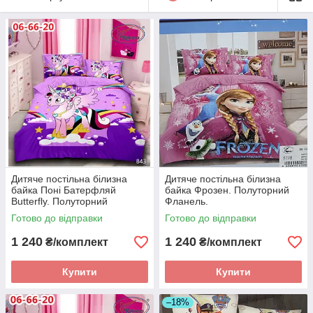
Мікрофібра
– недорогий, м'який і практичний матеріал.
Така тканина добре вбирає вологу, швидко висихає, майже
не мнеться, не викликає алергії. З іншого боку мікрофібра
не витримує високої температури, тому її не можна
гладити і кип'ятити. Основою цього матеріалу служить
поліестер.
Дитяче постільна білизна
Дитяче постільна білизна
байка Поні Батерфляй
байка Фрозен. Полуторний
Butterfly. Полуторний
Фланель.
Фланель
Готово до відправки
Готово до відправки
1 240
1 240
₴/комплект
₴/комплект
Купити
Купити
–18%