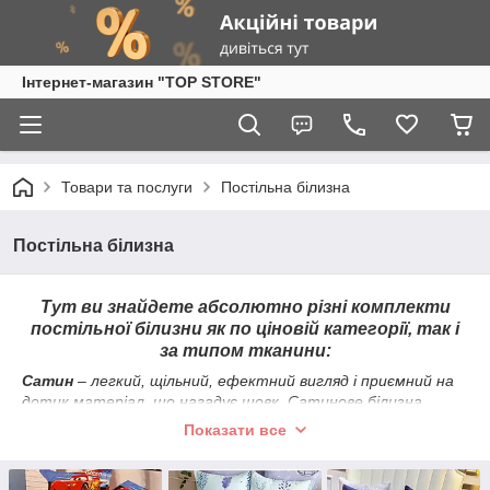
Інтернет-магазин "TOP STORE"
Товари та послуги
Постільна білизна
Постільна білизна
Тут ви знайдете абсолютно різні комплекти
постільної білизни як по ціновій категорії, так і
за типом тканини:
Сатин
– легкий, щільний, ефектний вигляд і приємний на
дотик матеріал, що нагадує шовк. Сатинове білизна
стійке до зношування (200-300 прань), добре пропускає
Показати все
повітря, вбирає вологу. Сатин майже не мнеться і не
линяє при пранні, має легкий шовковистий блиск, проте з
часом може потьмяніти. Це одна з найдорожчих