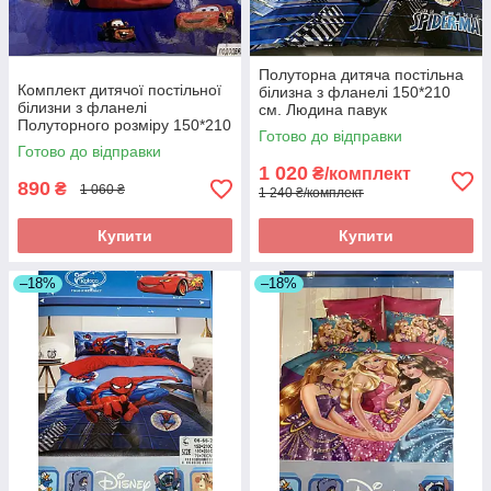
Полуторна дитяча постільна
Комплект дитячої постільної
білизна з фланелі 150*210
білизни з фланелі
см. Людина павук
Полуторного розміру 150*210
Готово до відправки
см
Готово до відправки
1 020
₴/комплект
890
₴
1 060 ₴
1 240 ₴/комплект
Купити
Купити
–18%
–18%