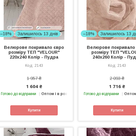
–18%
Залишилось 13 днів
–18%
Залишилось 13 д
Велюрове покривало євро
Велюрове покривало
розміру ТЕП "VELOUR"
розміру ТЕП "VELO
220x240 Колір - Пудра
240x260 Колір - Пу
2143
2143
1 957 ₴
2 093 ₴
1 604 ₴
1 716 ₴
Готово до відправки
Оптом і в роздріб
Готово до відправки
Оптом
Купити
Купити