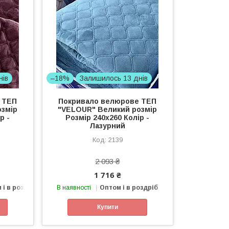
нів
–18%
Залишилось 13 днів
 ТЕП
Покривало велюрове ТЕП
озмір
"VELOUR" Великий розмір
р -
Розмір 240x260 Колір -
Лазурний
2139
2 093 ₴
1 716 ₴
 і в роздріб
В наявності
Оптом і в роздріб
Купити