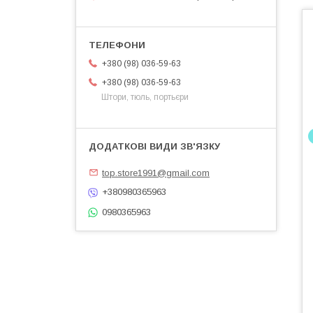
+380 (98) 036-59-63
+380 (98) 036-59-63
Штори, тюль, портьєри
top.store1991@gmail.com
+380980365963
0980365963