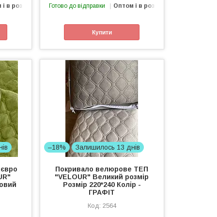
 і в роздріб
Готово до відправки
Оптом і в роздріб
Купити
нів
–18%
Залишилось 13 днів
 євро
Покривало велюрове ТЕП
UR"
"VELOUR" Великий розмір
товий
Розмір 220*240 Колір -
ГРАФІТ
2564