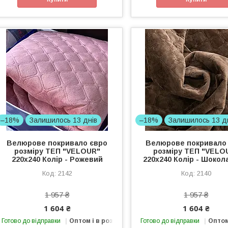
–18%
Залишилось 13 днів
–18%
Залишилось 13 д
Велюрове покривало євро
Велюрове покривало
розміру ТЕП "VELOUR"
розміру ТЕП "VELO
220x240 Колір - Рожевий
220x240 Колір - Шоко
2142
2140
1 957 ₴
1 957 ₴
1 604 ₴
1 604 ₴
Готово до відправки
Оптом і в роздріб
Готово до відправки
Оптом