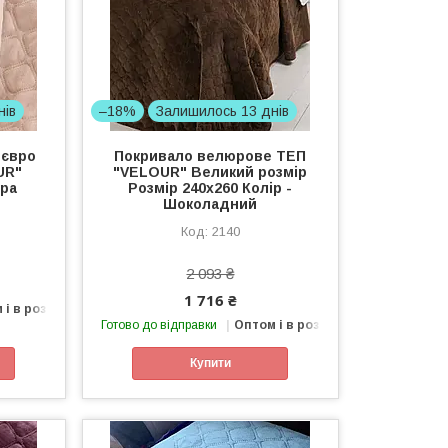
нів
–18%
Залишилось 13 днів
 євро
Покривало велюрове ТЕП
UR"
"VELOUR" Великий розмір
дра
Розмір 240x260 Колір -
Шоколадний
2140
2 093 ₴
1 716 ₴
 і в роздріб
Готово до відправки
Оптом і в роздріб
Купити