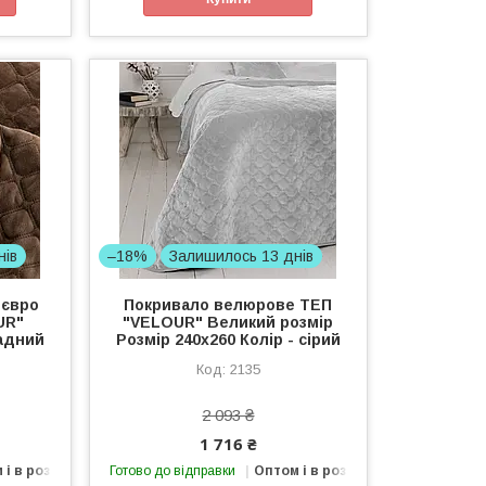
нів
–18%
Залишилось 13 днів
 євро
Покривало велюрове ТЕП
UR"
"VELOUR" Великий розмір
ладний
Розмір 240x260 Колір - сірий
2135
2 093 ₴
1 716 ₴
 і в роздріб
Готово до відправки
Оптом і в роздріб