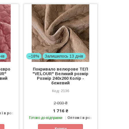
нів
–18%
Залишилось 13 днів
 євро
Покривало велюрове ТЕП
UR"
"VELOUR" Великий розмір
евий
Розмір 240x260 Колір -
бежевий
2136
2 093 ₴
1 716 ₴
 і в роздріб
Готово до відправки
Оптом і в роздріб
Купити