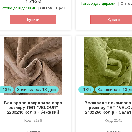
1 716 ₴
Готово до відправки
Оптом
Готово до відправки
Оптом і в роздріб
Купити
Купити
–18%
Залишилось 13 днів
–18%
Залишилось 13 д
Велюрове покривало євро
Велюрове покривало
розміру ТЕП "VELOUR"
розміру ТЕП "VELO
220x240 Колір - бежевий
240x260 Колір - Сала
2136
2141