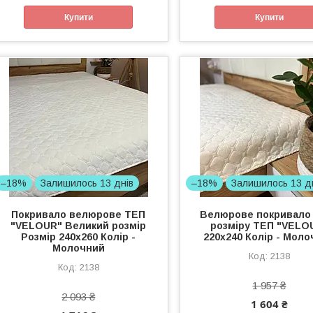
Купити
Купити
–18%
Залишилось 13 днів
–18%
Залишилось 13 д
Покривало велюрове ТЕП
Велюрове покривало
"VELOUR" Великий розмір
розміру ТЕП "VELO
Розмір 240x260 Колір -
220x240 Колір - Мол
Молочний
2138
2138
1 957 ₴
2 093 ₴
1 604 ₴