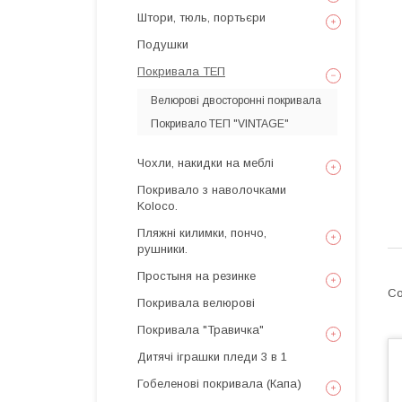
Штори, тюль, портьєри
Подушки
Покривала ТЕП
Велюрові двосторонні покривала
Покривало ТЕП "VINTAGE"
Чохли, накидки на меблі
Покривало з наволочками
Koloco.
Пляжні килимки, пончо,
рушники.
Простыня на резинке
Покривала велюрові
Покривала "Травичка"
Дитячі іграшки пледи 3 в 1
Гобеленові покривала (Капа)