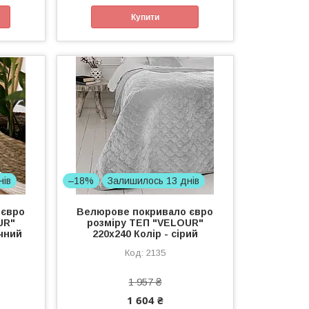
Купити
нів
–18%
Залишилось 13 днів
 євро
Велюрове покривало євро
UR"
розміру ТЕП "VELOUR"
очний
220x240 Колір - сірий
2135
1 957 ₴
1 604 ₴