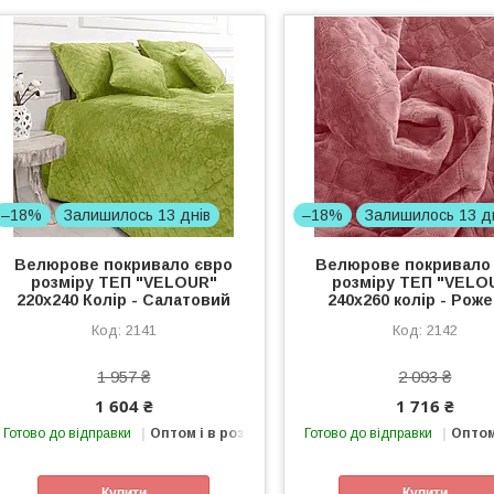
–18%
Залишилось 13 днів
–18%
Залишилось 13 д
Велюрове покривало євро
Велюрове покривало
розміру ТЕП "VELOUR"
розміру ТЕП "VELO
220x240 Колір - Салатовий
240x260 колір - Рож
2141
2142
1 957 ₴
2 093 ₴
1 604 ₴
1 716 ₴
Готово до відправки
Оптом і в роздріб
Готово до відправки
Оптом
Купити
Купити