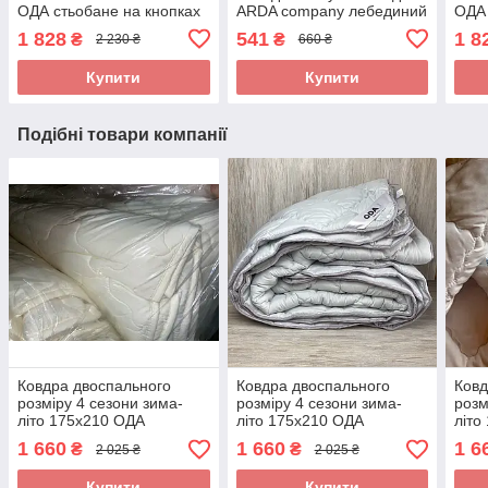
ОДА стьобане на кнопках
ARDA company лебединий
ОДА 
3 в 1, Колір - білий
пух. Чохол 100% бавовна
3 в 
1 828
541
1 8
₴
₴
2 230 ₴
660 ₴
Купити
Купити
Подібні товари компанії
Ковдра двоспального
Ковдра двоспального
Ковд
розміру 4 сезони зима-
розміру 4 сезони зима-
розм
літо 175х210 ОДА
літо 175х210 ОДА
літо
стьобана на кнопках 3 в 1,
стьобана на кнопках 3 в 1,
стьо
1 660
1 660
1 6
₴
₴
2 025 ₴
2 025 ₴
Колір - Сірий
Колі
Купити
Купити