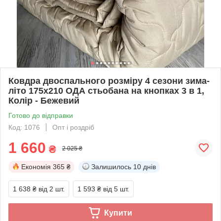
Ковдра двоспального розміру 4 сезони зима-
літо 175х210 ОДА стьобана на кнопках 3 в 1,
Колір - Бежевий
Готово до відправки
Код: 1076
Опт і роздріб
1 660
₴
2 025 ₴
Економія
365 ₴
Залишилось
10 днів
1 638 ₴
від 2 шт.
1 593 ₴
від 5 шт.
Купити