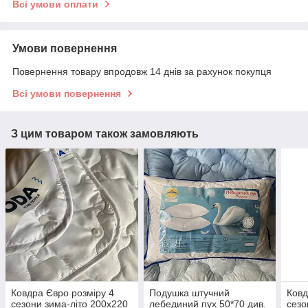
Всі умови оплати
Умови повернення
Повернення товару впродовж 14 днів за рахунок покупця
Всі умови повернення
З цим товаром також замовляють
Ковдра Євро розміру 4
Подушка штучний
Ковд
сезони зима-літо 200х220
лебединий пух 50*70 див.
сезо