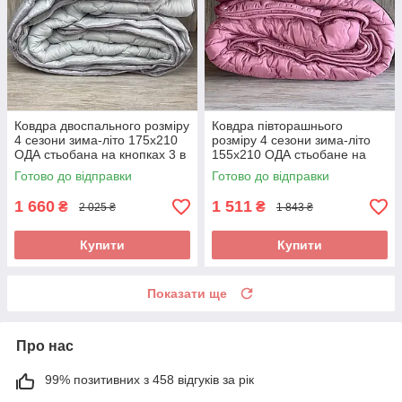
Ковдра двоспального розміру
Ковдра півторашнього
4 сезони зима-літо 175х210
розміру 4 сезони зима-літо
ОДА стьобана на кнопках 3 в
155х210 ОДА стьобане на
1, Колір - Сірий
кнопках 3 в 1, Колір -
Готово до відправки
Готово до відправки
малиновий
1 660
1 511
₴
₴
2 025 ₴
1 843 ₴
Купити
Купити
Показати ще
Про нас
99% позитивних з 458 відгуків за рік