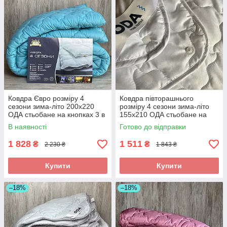
Ковдра Євро розміру 4
Ковдра півторашнього
сезони зима-літо 200х220
розміру 4 сезони зима-літо
ОДА стьобане на кнопках 3 в
155х210 ОДА стьобане на
1, Колір - Бирюзовый
кнопках 3 в 1, Колір - білий
В наявності
Готово до відправки
1 828
1 511
₴
₴
2 230 ₴
1 843 ₴
Купити
Купити
–18%
–18%