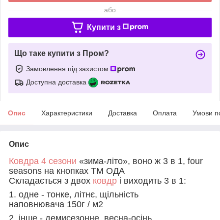
або
Купити з
Що таке купити з Пром?
Замовлення під захистом
Доступна доставка
Опис
Характеристики
Доставка
Оплата
Умови п
Опис
Ковдра 4 сезони
«зима-літо», воно ж 3 в 1, four
seasons на кнопках ТМ ОДА
Складається з двох
ковдр
і виходить 3 в 1:
1. одне - тонке, літнє, щільність
наповнювача 150г / м2
2. інше - демисезонне, весна-осінь,