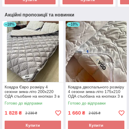
Акційні пропозиції та новинки
–18%
–18%
Ковдра Євро розміру 4
Ковдра двоспального розміру
сезони зима-літо 200х220
4 сезони зима-літо 175х210
ОДА стьобане на кнопках 3 в
ОДА стьобана на кнопках 3 в
1,
1, Колір - Белый
Готово до відправки
Готово до відправки
1 828
1 660
₴
₴
2 230 ₴
2 025 ₴
Купити
Купити