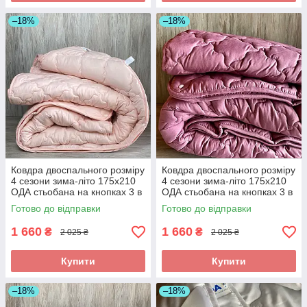
–18%
–18%
Ковдра двоспального розміру
Ковдра двоспального розміру
4 сезони зима-літо 175х210
4 сезони зима-літо 175х210
ОДА стьобана на кнопках 3 в
ОДА стьобана на кнопках 3 в
1, Колір - Ніжно кораловий
1, Колір - Малиновий
Готово до відправки
Готово до відправки
1 660
1 660
₴
₴
2 025 ₴
2 025 ₴
Купити
Купити
–18%
–18%