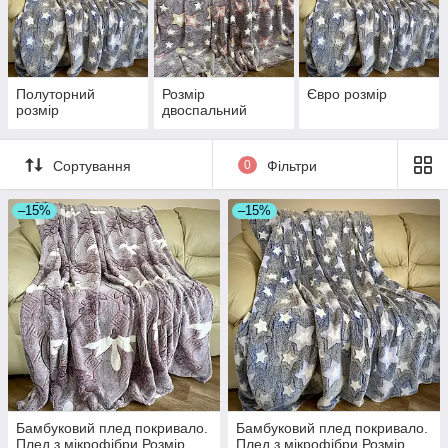
Полуторний
Розмір
Євро розмір
розмір
двоспальний
Сортування
0
Фільтри
–15%
–15%
Бамбуковий плед покривало.
Бамбуковий плед покривало.
Плед з мікрофібри Розмір
Плед з мікрофібри Розмір