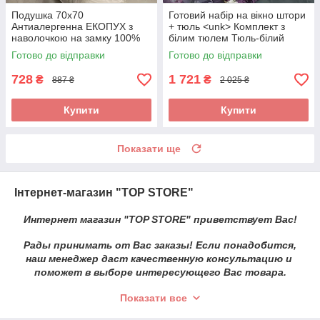
Подушка 70х70
Готовий набір на вікно штори
Антиалергенна ЕКОПУХ з
+ тюль <unk> Комплект з
наволочкою на замку 100%
білим тюлем Тюль-білий
бавовна Подушка для сну
"шифон" <unk> Штори у квіти
Готово до відправки
Готово до відправки
ОДА
<unk>
728
1 721
₴
₴
887 ₴
2 025 ₴
Купити
Купити
Показати ще
Інтернет-магазин "TOP STORE"
Интернет магазин "TOP STORE" приветствует Вас!
Рады принимать от Вас заказы! Если понадобится,
наш менеджер
даст качественную консультацию и
поможет в выборе
интересующего
Вас товара.
ПРИЯТНЫХ ПОКУПОК:)
Показати все