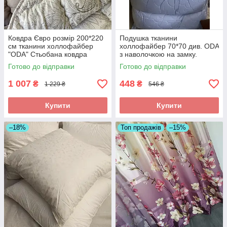
Ковдра Євро розмір 200*220
Подушка тканини
см тканини холлофайбер
холлофайбер 70*70 див. ODA
"ODA" Стьобана ковдра
з наволочкою на замку.
Готово до відправки
Готово до відправки
1 007
448
₴
₴
1 229 ₴
546 ₴
Купити
Купити
–18%
Топ продажів
–15%