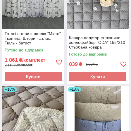
Готові штори з тюллю "Місто"
Ковдра полуторна тканини
Тканина: Штори - атлас,
холлофайбер "ODA" 155*210
Тюль - батист
Стьобана ковдра
Готово до відправки
Готово до відправки
1 861
₴/комплект
839
₴
1 024 ₴
2 115 ₴/комплект
Купити
Купити
–18%
–18%