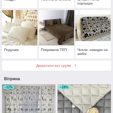
портьєри
Подушки
Покривала ТЕП
Чохли, накидки на
меблі
Дивитися всі групи
Вітрина
–12%
–18%