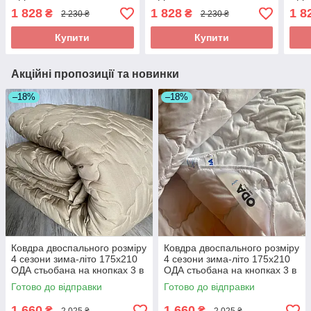
3 в 1,
3 в 1,
3 в 
1 828
1 828
1 8
₴
₴
2 230 ₴
2 230 ₴
Купити
Купити
Акційні пропозиції та новинки
–18%
–18%
Ковдра двоспального розміру
Ковдра двоспального розміру
4 сезони зима-літо 175х210
4 сезони зима-літо 175х210
ОДА стьобана на кнопках 3 в
ОДА стьобана на кнопках 3 в
1, Колір - Бежевий
1, Колір - Белый
Готово до відправки
Готово до відправки
1 660
1 660
₴
₴
2 025 ₴
2 025 ₴