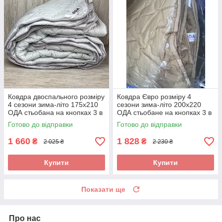
Ковдра двоспального розміру
Ковдра Євро розміру 4
4 сезони зима-літо 175х210
сезони зима-літо 200х220
ОДА стьобана на кнопках 3 в
ОДА стьобане на кнопках 3 в
1, Колір - Сірий
1,
Готово до відправки
Готово до відправки
1 660
1 828
₴
₴
2 025 ₴
2 230 ₴
Купити
Купити
Показати ще
Про нас