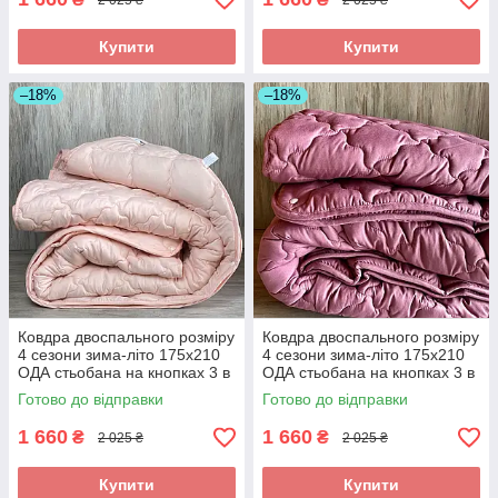
Купити
Купити
–18%
–18%
Ковдра двоспального розміру
Ковдра двоспального розміру
4 сезони зима-літо 175х210
4 сезони зима-літо 175х210
ОДА стьобана на кнопках 3 в
ОДА стьобана на кнопках 3 в
1, Колір - Ніжно кораловий
1, Колір - Малиновий
Готово до відправки
Готово до відправки
1 660
1 660
₴
₴
2 025 ₴
2 025 ₴
Купити
Купити