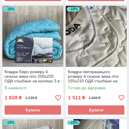
–18%
–18%
Ковдра Євро розміру 4
Ковдра півторашнього
сезони зима-літо 200х220
розміру 4 сезони зима-літо
ОДА стьобане на кнопках 3 в
155х210 ОДА стьобане на
1, Колір - Бирюзовый
кнопках 3 в 1, Колір - білий
В наявності
Готово до відправки
1 828
1 511
₴
₴
2 230 ₴
1 843 ₴
Купити
Купити
–18%
–18%