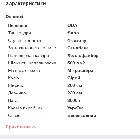
Характеристики
Основні
Виробник
ODA
Тип ковдри
Євро
Ступінь теплоти
4 сезону
За технологією пошиття
Стьобана
Наповнювач ковдри
Холлофайбер
Щільність наповнювача
500 г/м2
Матеріал чохла
Мікрофібра
Колір
Сірий
Ширина
200 см
Довжина
220 см
Вага
3000 г
Країна виробник
Україна
Сезон
Всесезонний
Приховати