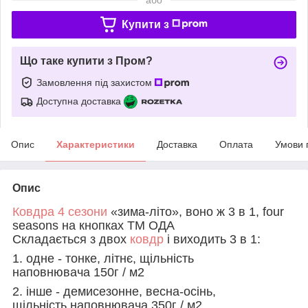
Купити з
Що таке купити з Пром?
Замовлення під захистом
Доступна доставка
Опис
Характеристики
Доставка
Оплата
Умови 
Опис
Ковдра 4 сезони
«зима-літо», воно ж 3 в 1, four
seasons на кнопках ТМ ОДА
Складається з двох
ковдр
і виходить 3 в 1:
1. одне - тонке, літнє, щільність
наповнювача 150г / м2
2. інше - демисезонне, весна-осінь,
щільність наповнювача 350г / м2