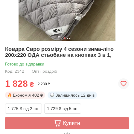
Ковдра Євро розміру 4 сезони зима-літо
200х220 ОДА стьобане на кнопках 3 в 1,
Готово до відправки
Код: 2342
Опт і роздріб
1 828
₴
2 230 ₴
Економія
402 ₴
Залишилось
12 днів
1 775 ₴
від 2 шт.
1 729 ₴
від 5 шт.
Купити
або