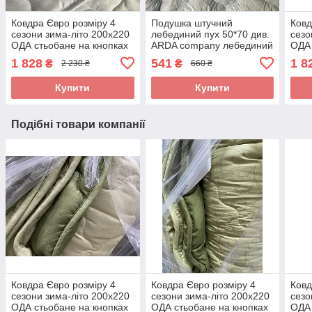
Ковдра Євро розміру 4
Подушка штучний
Ковд
сезони зима-літо 200х220
лебединий пух 50*70 див.
сезо
ОДА стьобане на кнопках
ARDA company лебединий
ОДА 
3 в 1, Колір - білий
пух. Чохол 100% бавовна
3 в 
1 828
541
1 8
₴
₴
2 230 ₴
660 ₴
Купити
Купити
Подібні товари компанії
Ковдра Євро розміру 4
Ковдра Євро розміру 4
Ковд
сезони зима-літо 200х220
сезони зима-літо 200х220
сезо
ОДА стьобане на кнопках
ОДА стьобане на кнопках
ОДА 