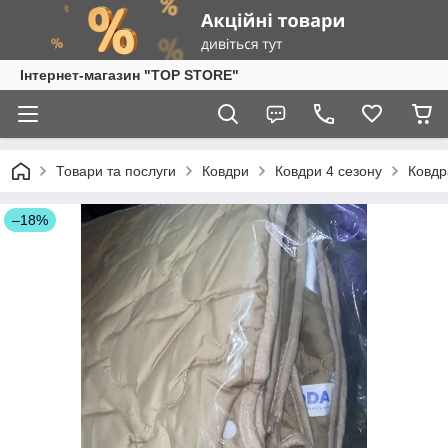
Інтернет-магазин "TOP STORE"
Товари та послуги
Ковдри
Ковдри 4 сезону
Ковдр
–18%