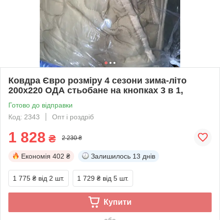
Ковдра Євро розміру 4 сезони зима-літо
200х220 ОДА стьобане на кнопках 3 в 1,
Готово до відправки
Код: 2343
Опт і роздріб
1 828
₴
2 230 ₴
Економія
402 ₴
Залишилось
13 днів
1 775 ₴
від 2 шт.
1 729 ₴
від 5 шт.
Купити
або