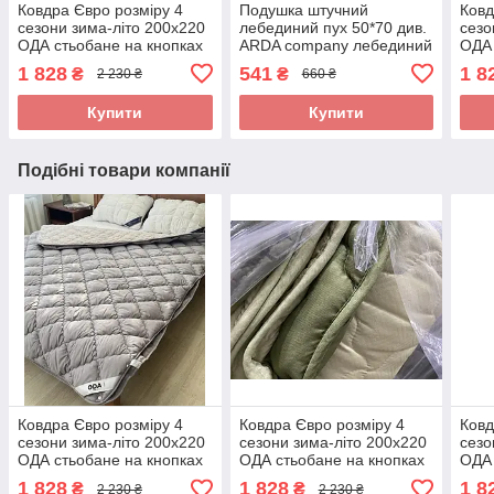
Ковдра Євро розміру 4
Подушка штучний
Ковд
сезони зима-літо 200х220
лебединий пух 50*70 див.
сезо
ОДА стьобане на кнопках
ARDA company лебединий
ОДА 
3 в 1, Колір - білий
пух. Чохол 100% бавовна
3 в 
1 828
541
1 8
₴
₴
2 230 ₴
660 ₴
Купити
Купити
Подібні товари компанії
Ковдра Євро розміру 4
Ковдра Євро розміру 4
Ковд
сезони зима-літо 200х220
сезони зима-літо 200х220
сезо
ОДА стьобане на кнопках
ОДА стьобане на кнопках
ОДА 
3 в 1,
3 в 1,
3 в 1
1 828
1 828
1 8
₴
₴
2 230 ₴
2 230 ₴