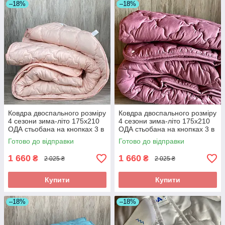
–18%
–18%
Ковдра двоспального розміру
Ковдра двоспального розміру
4 сезони зима-літо 175х210
4 сезони зима-літо 175х210
ОДА стьобана на кнопках 3 в
ОДА стьобана на кнопках 3 в
1, Колір - Ніжно кораловий
1, Колір - Малиновий
Готово до відправки
Готово до відправки
1 660
1 660
₴
₴
2 025 ₴
2 025 ₴
Купити
Купити
–18%
–18%