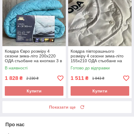
Ковдра Євро розміру 4
Ковдра півторашнього
сезони зима-літо 200х220
розміру 4 сезони зима-літо
ОДА стьобане на кнопках 3 в
155х210 ОДА стьобане на
1, Колір - Бирюзовый
кнопках 3 в 1, Колір - білий
В наявності
Готово до відправки
1 828
1 511
₴
₴
2 230 ₴
1 843 ₴
Купити
Купити
Показати ще
Про нас