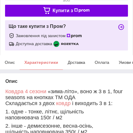
Купити з
Що таке купити з Пром?
Замовлення під захистом
Доступна доставка
Опис
Характеристики
Доставка
Оплата
Умови 
Опис
Ковдра 4 сезони
«зима-літо», воно ж 3 в 1, four
seasons на кнопках ТМ ОДА
Складається з двох
ковдр
і виходить 3 в 1:
1. одне - тонке, літнє, щільність
наповнювача 150г / м2
2. інше - демисезонне, весна-осінь,
щільність наповнювача 350г / м2