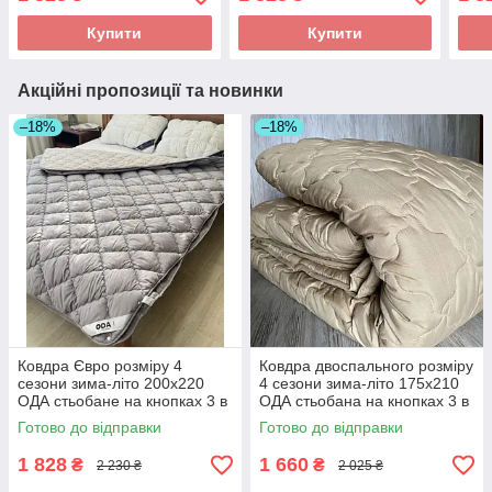
Купити
Купити
Акційні пропозиції та новинки
–18%
–18%
Ковдра Євро розміру 4
Ковдра двоспального розміру
сезони зима-літо 200х220
4 сезони зима-літо 175х210
ОДА стьобане на кнопках 3 в
ОДА стьобана на кнопках 3 в
1,
1, Колір - Бежевий
Готово до відправки
Готово до відправки
1 828
1 660
₴
₴
2 230 ₴
2 025 ₴