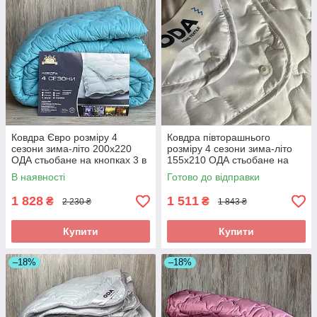
Ковдра Євро розміру 4
Ковдра півторашнього
сезони зима-літо 200х220
розміру 4 сезони зима-літо
ОДА стьобане на кнопках 3 в
155х210 ОДА стьобане на
1, Колір - Бирюзовый
кнопках 3 в 1, Колір - білий
В наявності
Готово до відправки
1 828
1 511
₴
₴
2 230 ₴
1 843 ₴
Купити
Купити
–18%
–18%