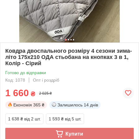
Ковдра двоспального розміру 4 сезони зима-
літо 175х210 ОДА стьобана на кнопках 3 в 1,
Колір - Сірий
Готово до відправки
Код: 1078
Опт і роздріб
1 660
₴
2 025 ₴
Економія
365 ₴
Залишилось
14 днів
1 638 ₴
від 2 шт.
1 593 ₴
від 5 шт.
Купити