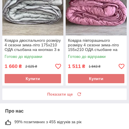
Ковдра двоспального розміру
Ковдра півторашнього
4 сезони зима-літо 175х210
розміру 4 сезони зима-літо
ОДА стьобана на кнопках 3 в
155х210 ОДА стьобане на
1, Колір - Сірий
кнопках 3 в 1, Колір -
Готово до відправки
Готово до відправки
малиновий
1 660
1 511
₴
₴
2 025 ₴
1 843 ₴
Купити
Купити
Показати ще
Про нас
99% позитивних з 455 відгуків за рік