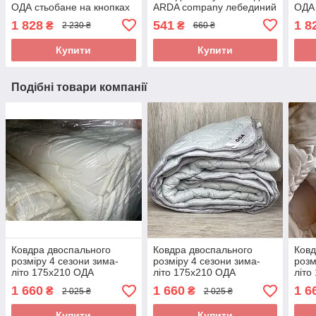
ОДА стьобане на кнопках
ARDA company лебединий
ОДА 
3 в 1, Колір - білий
пух. Чохол 100% бавовна
3 в 
1 828
541
1 8
₴
₴
2 230 ₴
660 ₴
Купити
Купити
Подібні товари компанії
Ковдра двоспального
Ковдра двоспального
Ковд
розміру 4 сезони зима-
розміру 4 сезони зима-
розм
літо 175х210 ОДА
літо 175х210 ОДА
літо
стьобана на кнопках 3 в 1,
стьобана на кнопках 3 в 1,
стьо
1 660
1 660
1 6
₴
₴
2 025 ₴
2 025 ₴
Колір - Сірий
Колі
Купити
Купити