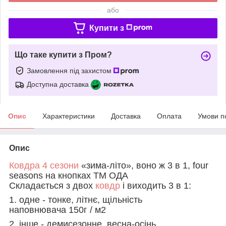
або
Купити з
Що таке купити з Пром?
Замовлення під захистом
Доступна доставка
Опис
Характеристики
Доставка
Оплата
Умови п
Опис
Ковдра 4 сезони
«зима-літо», воно ж 3 в 1, four
seasons на кнопках ТМ ОДА
Складається з двох
ковдр
і виходить 3 в 1:
1. одне - тонке, літнє, щільність
наповнювача 150г / м2
2. інше - демисезонне, весна-осінь,