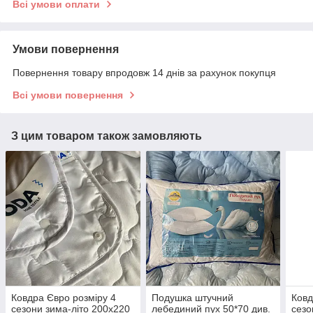
Всі умови оплати
Умови повернення
Повернення товару впродовж 14 днів за рахунок покупця
Всі умови повернення
З цим товаром також замовляють
Ковдра Євро розміру 4
Подушка штучний
Ковд
сезони зима-літо 200х220
лебединий пух 50*70 див.
сезо