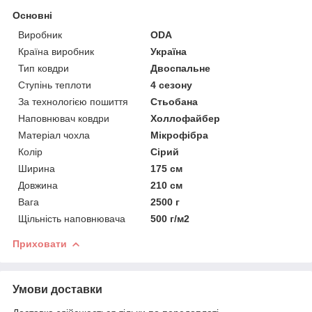
Основні
Виробник
ODA
Країна виробник
Україна
Тип ковдри
Двоспальне
Ступінь теплоти
4 сезону
За технологією пошиття
Стьобана
Наповнювач ковдри
Холлофайбер
Матеріал чохла
Мікрофібра
Колір
Сірий
Ширина
175 см
Довжина
210 см
Вага
2500 г
Щільність наповнювача
500 г/м2
Приховати
Умови доставки