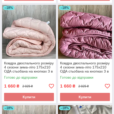
–18%
–18%
Ковдра двоспального розміру
Ковдра двоспального розміру
4 сезони зима-літо 175х210
4 сезони зима-літо 175х210
ОДА стьобана на кнопках 3 в
ОДА стьобана на кнопках 3 в
1, Колір - Ніжно кораловий
1, Колір - Малиновий
Готово до відправки
Готово до відправки
1 660
1 660
₴
₴
2 025 ₴
2 025 ₴
Купити
Купити
–18%
–18%