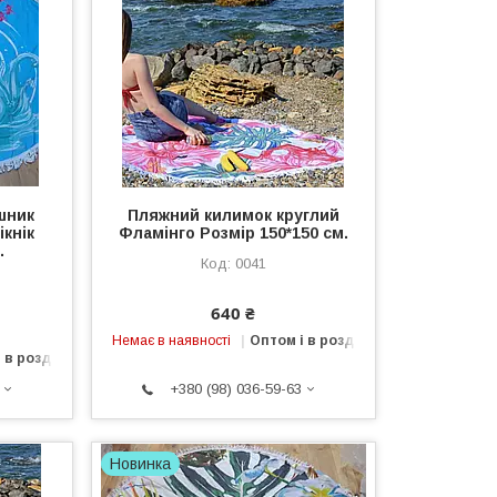
шник
Пляжний килимок круглий
ікнік
Фламінго Розмір 150*150 см.
.
0041
640 ₴
Немає в наявності
Оптом і в роздріб
 в роздріб
+380 (98) 036-59-63
Новинка