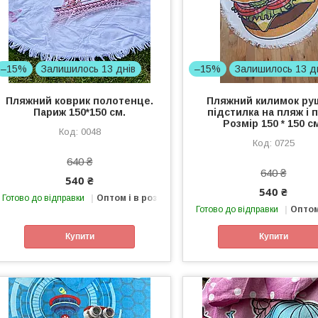
–15%
Залишилось 13 днів
–15%
Залишилось 13 д
Пляжний коврик полотенце.
Пляжний килимок ру
Париж 150*150 см.
підстилка на пляж і п
Розмір 150 * 150 с
0048
0725
640 ₴
640 ₴
540 ₴
540 ₴
Готово до відправки
Оптом і в роздріб
Готово до відправки
Оптом
Купити
Купити