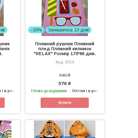
нів
–10%
Залишилось 13 днів
шник
Пляжний рушник Пляжний
ікнік
плед Пляжний килимок
м.
"RELAX" Розмір 170*86 див.
0724
640 ₴
570 ₴
 і в роздріб
Готово до відправки
Оптом і в роздріб
Купити