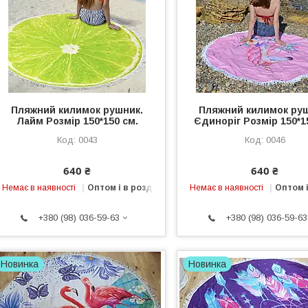
Пляжний килимок рушник.
Пляжний килимок руш
Лайм Розмір 150*150 см.
Єдиноріг Розмір 150*1
0043
0046
640 ₴
640 ₴
Немає в наявності
Оптом і в роздріб
Немає в наявності
Оптом і
+380 (98) 036-59-63
+380 (98) 036-59-63
Новинка
Новинка