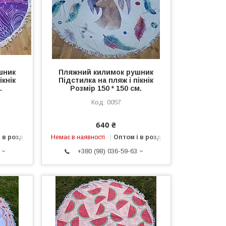
шник
Пляжний килимок рушник
ікнік
Підстилка на пляж і пікнік
.
Розмір 150 * 150 см.
0057
640 ₴
 в роздріб
Немає в наявності
Оптом і в роздріб
+380 (98) 036-59-63