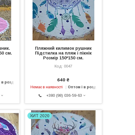
ник.
Пляжний килимок рушник
50 см.
Підстилка на пляж і пікнік
Розмір 150*150 см.
0047
640 ₴
 в роздріб
Немає в наявності
Оптом і в роздріб
+380 (98) 036-59-63
ХИТ 2020