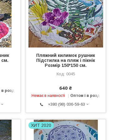
шник
Пляжний килимок рушник
 см.
Підстилка на пляж і пікнік
Розмір 150*150 см.
0045
640 ₴
 в роздріб
Немає в наявності
Оптом і в роздріб
+380 (98) 036-59-63
ХИТ 2020