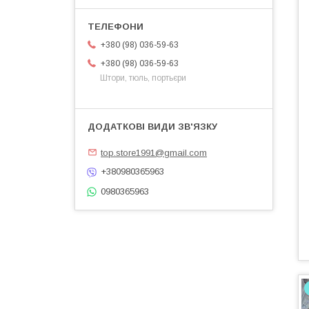
+380 (98) 036-59-63
+380 (98) 036-59-63
Штори, тюль, портьєри
top.store1991@gmail.com
+380980365963
0980365963