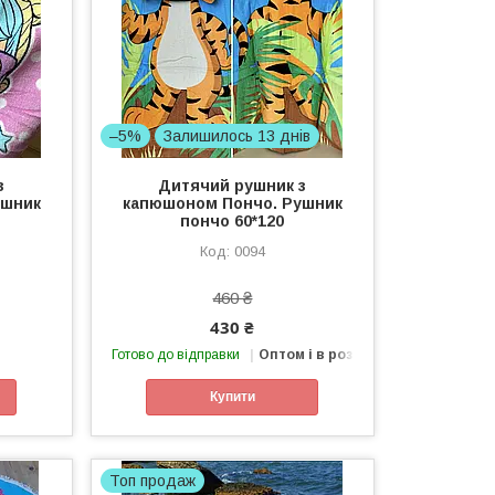
–5%
Залишилось 13 днів
з
Дитячий рушник з
ушник
капюшоном Пончо. Рушник
пончо 60*120
0094
460 ₴
430 ₴
Готово до відправки
Оптом і в роздріб
Купити
Топ продаж