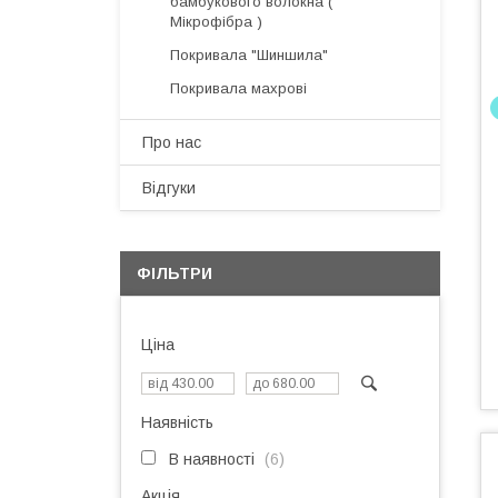
бамбукового волокна (
Мікрофібра )
Покривала "Шиншила"
Покривала махрові
Про нас
Відгуки
ФІЛЬТРИ
Ціна
Наявність
В наявності
6
Акція