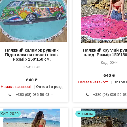
Пляжний килимок рушник
Пляжний круглий ру
Підстилка на пляж і пікнік
плед. Розмір 150*150
Розмір 150*150 см.
0044
0042
640 ₴
640 ₴
Немає в наявності
Оптом і
Немає в наявності
Оптом і в роздріб
+380 (98) 036-59-63
+380 (98) 036-59-63
ХИТ 2020
Новинка