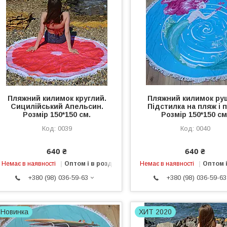
Пляжний килимок круглий.
Пляжний килимок ру
Сицилійський Апельсин.
Підстилка на пляж і п
Розмір 150*150 см.
Розмір 150*150 см
0039
0040
640 ₴
640 ₴
Немає в наявності
Оптом і в роздріб
Немає в наявності
Оптом і
+380 (98) 036-59-63
+380 (98) 036-59-63
Новинка
ХИТ 2020