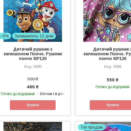
–5%
Залишилось 13 днів
Дитячий рушник з
Дитячий рушник 
капюшоном Пончо. Рушник
капюшоном Пончо. Р
пончо 60*120
пончо 60*120
0085
0086
500 ₴
550 ₴
480 ₴
Готово до відправки
Готово до відправки
Оптом і в роздріб
Купити
Купити
Топ продаж