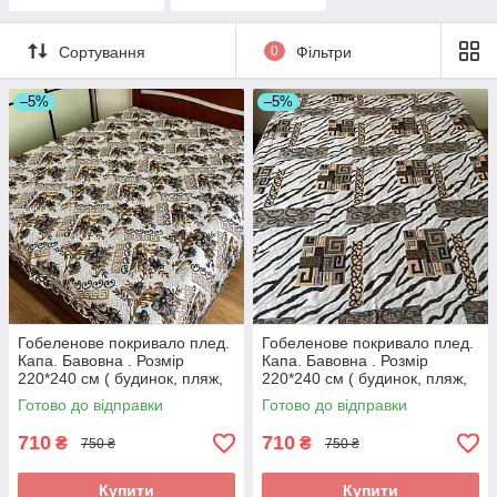
Розмір 220*240 см
Напівторка. Розмір
— 150х200 см.
Сортування
0
Фільтри
–5%
–5%
Гобеленове покривало плед.
Гобеленове покривало плед.
Капа. Бавовна . Розмір
Капа. Бавовна . Розмір
220*240 см ( будинок, пляж,
220*240 см ( будинок, пляж,
пікнік)
пікнік)
Готово до відправки
Готово до відправки
710
710
₴
₴
750 ₴
750 ₴
Купити
Купити