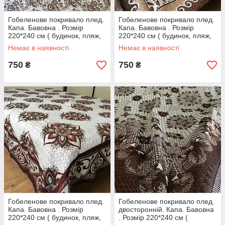
Гобеленове покривало плед.
Гобеленове покривало плед.
Капа. Бавовна . Розмір
Капа. Бавовна . Розмір
220*240 см ( будинок, пляж,
220*240 см ( будинок, пляж,
пікнік)
пікнік)
Немає в наявності
Немає в наявності
750
750
₴
₴
Гобеленове покривало плед.
Гобеленове покривало плед
Капа. Бавовна . Розмір
двосторонній. Капа. Бавовна
220*240 см ( будинок, пляж,
. Розмір 220*240 см (