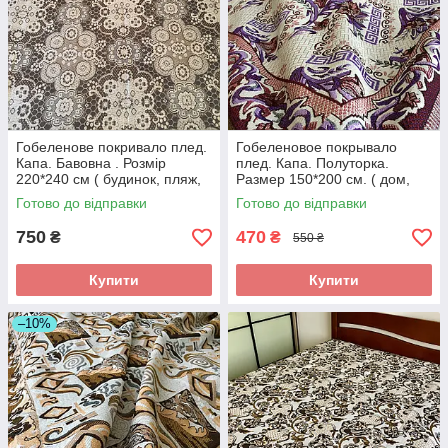
Гобеленове покривало плед.
Гобеленовое покрывало
Капа. Бавовна . Розмір
плед. Капа. Полуторка.
220*240 см ( будинок, пляж,
Размер 150*200 см. ( дом,
пікнік)
пляж, пикник) Гобеленовое
Готово до відправки
Готово до відправки
750
470
₴
₴
550 ₴
Купити
Купити
–10%