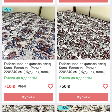
–5%
Гобеленове покривало плед.
Гобеленове покривало плед.
Капа. Бавовна . Розмір
Капа. Бавовна . Розмір
220*240 см ( будинок, пляж,
220*240 см ( будинок, пляж,
пікнік)
пікнік)
Готово до відправки
Готово до відправки
710
750
₴
₴
750 ₴
Купити
Купити
–15%