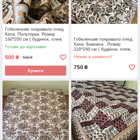
Гобеленове покривало плед.
Капа. Полуторка. Розмір
150*200 см ( будинок, пляж,
Гобеленове покривало плед.
пікнік) Гобеленове
Капа. Бавовна . Розмір
Готово до відправки
220*240 см ( будинок, пляж,
пікнік)
500
Немає в наявності
₴
550 ₴
750
₴
Купити