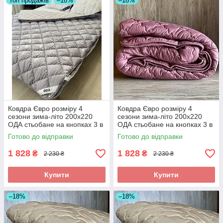
Топ продажів
–18%
–18%
Ковдра Євро розміру 4
Ковдра Євро розміру 4
сезони зима-літо 200х220
сезони зима-літо 200х220
ОДА стьобане на кнопках 3 в
ОДА стьобане на кнопках 3 в
1, Колір - сірий
1, Колір - Малиновий
Готово до відправки
Готово до відправки
1 828
1 828
₴
₴
2 230 ₴
2 230 ₴
Купити
Купити
–18%
–18%