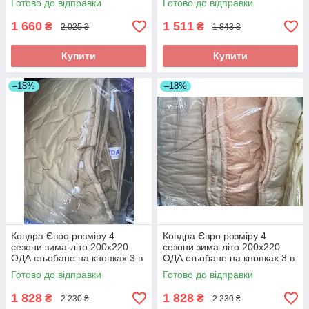
Готово до відправки
Готово до відправки
малиновий
1 660
1 511
₴
₴
2 025 ₴
1 843 ₴
Купити
Купити
–18%
–18%
Ковдра Євро розміру 4
Ковдра Євро розміру 4
сезони зима-літо 200х220
сезони зима-літо 200х220
ОДА стьобане на кнопках 3 в
ОДА стьобане на кнопках 3 в
1,
1,
Готово до відправки
Готово до відправки
1 828
1 828
₴
₴
2 230 ₴
2 230 ₴