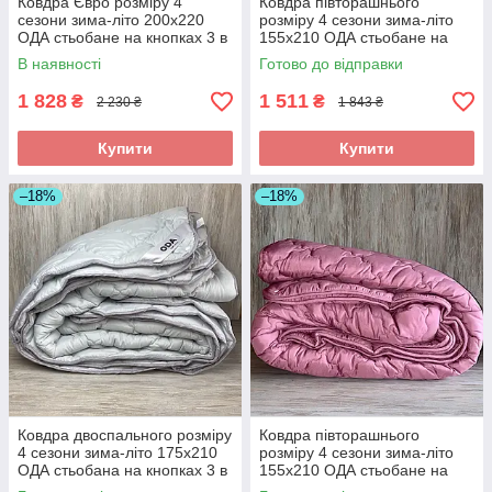
Ковдра Євро розміру 4
Ковдра півторашнього
сезони зима-літо 200х220
розміру 4 сезони зима-літо
ОДА стьобане на кнопках 3 в
155х210 ОДА стьобане на
1, Колір - Бирюзовый
кнопках 3 в 1, Колір - білий
В наявності
Готово до відправки
1 828
1 511
₴
₴
2 230 ₴
1 843 ₴
Купити
Купити
–18%
–18%
Ковдра двоспального розміру
Ковдра півторашнього
4 сезони зима-літо 175х210
розміру 4 сезони зима-літо
ОДА стьобана на кнопках 3 в
155х210 ОДА стьобане на
1, Колір - Сірий
кнопках 3 в 1, Колір -