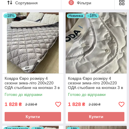
Сортування
0
Фільтри
володіє прекрасними теплоізоляційними
властивостями, не викликає алергічних реакцій,
має прекрасні споживчі якості.
–18%
Новинка
–18%
Ковдра Євро розміру 4
Ковдра Євро розміру 4
сезони зима-літо 200х220
сезони зима-літо 200х220
ОДА стьобане на кнопках 3 в
ОДА стьобане на кнопках 3 в
1,
1, Колір - білий
Готово до відправки
Готово до відправки
1 828
1 828
₴
₴
2 230 ₴
2 230 ₴
Купити
Купити