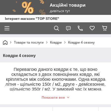
Інтернет-магазин "TOP STORE"
Товари та послуги
Ковдри
Ковдри 4 сезону
Ковдри 4 сезону
Перевагою даного ковдри є те, що воно
складається з двох повноцінних ковдр, які
кріпляться між собою кнопочками. Одна ковдра
літня - щільністю 150г / м2, друге - демісезонне,
щільністю 350г / м2. У зимовий час їх можна
використовувати разом - супер теплу ковдру. В
Показати все
якості утеплювача ковдри виступає
силіконізоване поліефірне волокно одне з
найбільш довговічних матеріалів. Цей матеріал