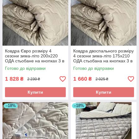
Ковдра Євро розміру 4
Ковдра двоспального розміру
сезони зима-літо 200х220
4 сезони зима-літо 175х210
ОДА стьобане на кнопках 3 в
ОДА стьобана на кнопках 3 в
1, Колір - Бежевий
1, Колір - Бежевий
Готово до відправки
Готово до відправки
1 828
1 660
₴
₴
2 230 ₴
2 025 ₴
Купити
Купити
–18%
–18%