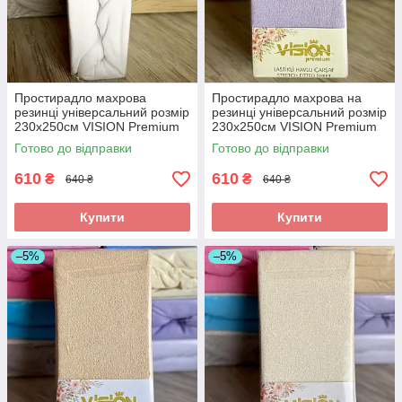
Простирадло махрова
Простирадло махрова на
резинці універсальний розмір
резинці універсальний розмір
230х250см VISION Premium
230х250см VISION Premium
Туреччина Колір - Білий
Туреччина Колір -
Готово до відправки
Готово до відправки
100% Бавовна
Лавандовий 100% Бавовна
610
610
₴
₴
640 ₴
640 ₴
Купити
Купити
–5%
–5%