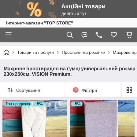
Інтернет-магазин "TOP STORE"
Товари та послуги
Простыня на резинке
Махрове пр
Махрове простирадло на гумці універсальний розмір
230х250см. VISION Premium.
Сортування
0
Фільтри
Топ продажів
–5%
–5%