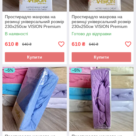
Простирадло махрова на
Простирадло махрова на
резинці універсальний розмір
резинці універсальний розмір
230х250см VISION Premium
230х250см VISION Premium
Туреччина Колір -
Туреччина Колір - Бежевий
В наявності
Готово до відправки
Помаранчевий 100%
100% Бавовна
Бавовна
610
610
₴
₴
640 ₴
640 ₴
Купити
Купити
–5%
–5%