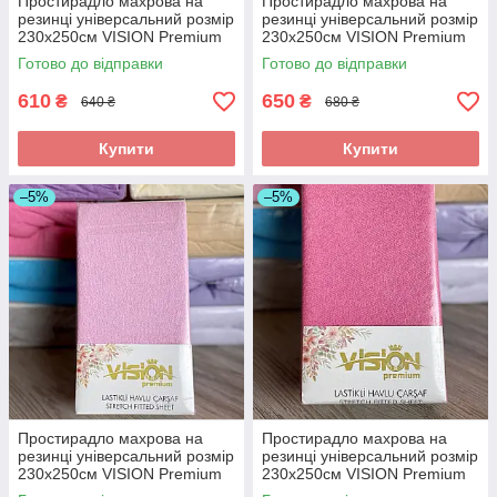
Простирадло махрова на
Простирадло махрова на
резинці універсальний розмір
резинці універсальний розмір
230х250см VISION Premium
230х250см VISION Premium
Туреччина Колір - Синій
Туреччина Колір - Фіолетовий
Готово до відправки
Готово до відправки
100% Бавовна
100% Бавовна
610
650
₴
₴
640 ₴
680 ₴
Купити
Купити
–5%
–5%
Простирадло махрова на
Простирадло махрова на
резинці універсальний розмір
резинці універсальний розмір
230х250см VISION Premium
230х250см VISION Premium
Туреччина Колір - Рожевий
Туреччина Колір - Рожевий