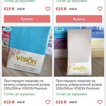
Готово до відправки
Готово до відправки
100% Бавовна
100% Бавовна
610
610
₴
₴
640 ₴
640 ₴
Купити
Купити
–5%
–5%
Простирадло махрова на
Простирадло махрова на
резинці універсальний розмір
резинці універсальний розмір
230х250см VISION Premium
230х250см VISION Premium
Туреччина Колір - Голубой
Туреччина Колір - Білий
Готово до відправки
Готово до відправки
100% Бавовна
100% Бавовна
610
610
₴
₴
640 ₴
640 ₴