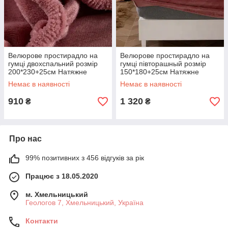
Велюрове простирадло на
Велюрове простирадло на
гумці двохспальний розмір
гумці півторашный розмір
200*230+25см Натяжне
150*180+25см Натяжне
простирадло на матрац або
простирадло на матрац або
Немає в наявності
Немає в наявності
диван
диван
910
1 320
₴
₴
Про нас
99% позитивних з 456 відгуків за рік
Працює з 18.05.2020
м. Хмельницький
Геологов 7, Хмельницький, Україна
Контакти