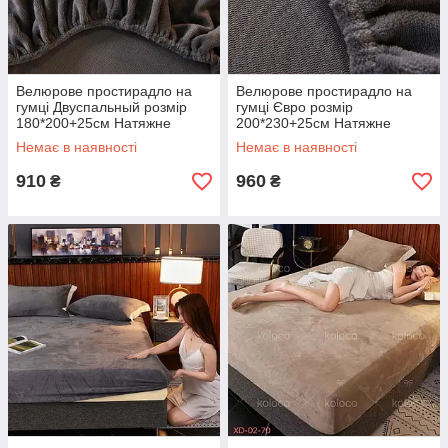
Велюрове простирадло на
Велюрове простирадло на
гумці Двуспальный розмір
гумці Євро розмір
180*200+25см Натяжне
200*230+25см Натяжне
простирадло на матрац або
простирадло на матрац або
Немає в наявності
Немає в наявності
диван
диван
910
960
₴
₴