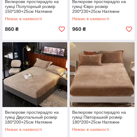
Велюрове простирадло на
Велюрове простирадло на
гумці Полуторный розмір
гумці Євро розмір
150*180+25см Натяжне
200*230+25см Натяжне
простирадло на матрац або
простирадло на матрац або
Немає в наявності
Немає в наявності
диван
диван
860
960
₴
₴
Велюрове простирадло на
Велюрове простирадло на
гумці Двуспальный розмір
гумці Півторашній розмір
180*200+25см Натяжне
180*200+25см Натяжне
простирадло на матрац або
простирадло на матрац або
Немає в наявності
Немає в наявності
диван
диван