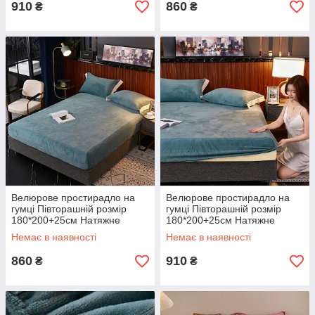
910
860
₴
₴
Велюрове простирадло на
Велюрове простирадло на
гумці Півторашній розмір
гумці Півторашній розмір
180*200+25см Натяжне
180*200+25см Натяжне
простирадло на матрац або
простирадло на матрац або
Немає в наявності
Немає в наявності
диван
диван
860
910
₴
₴