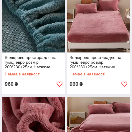
Велюрове простирадло на
Велюрове простирадло на
гумці евро розмір
гумці евро розмір
200*230+25см Натяжне
200*230+25см Натяжне
простирадло на матрац або
простирадло на матрац або
Немає в наявності
Немає в наявності
диван
диван
960
960
₴
₴