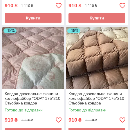
910
910
₴
₴
1 110 ₴
1 110 ₴
Купити
Купити
–18%
–18%
Ковдра двоспальне тканини
Ковдра двоспальне тканини
холлофайбер "ODA" 175*210
холлофайбер "ODA" 175*210
Стьобана ковдра
Стьобана ковдра
Готово до відправки
Готово до відправки
910
910
₴
₴
1 110 ₴
1 110 ₴