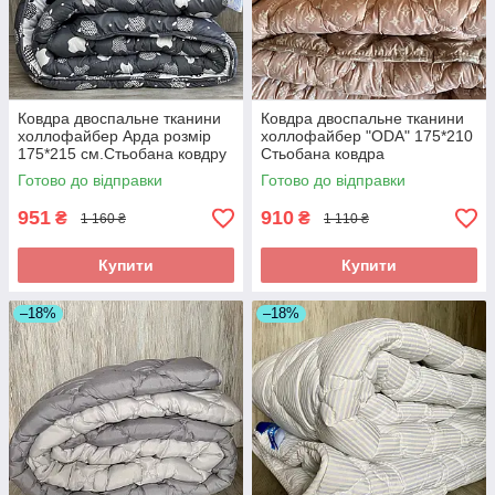
Ковдра двоспальне тканини
Ковдра двоспальне тканини
холлофайбер Арда розмір
холлофайбер "ODA" 175*210
175*215 см.Стьобана ковдру
Стьобана ковдра
теплоео
Готово до відправки
Готово до відправки
951
910
₴
₴
1 160 ₴
1 110 ₴
Купити
Купити
–18%
–18%