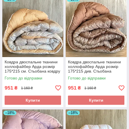
Ковдра двоспальне тканини
Ковдра двоспальне тканини
холлофайбер Арда розмір
холлофайбер Арда розмір
175*215 см. Стьобана ковдру
175*215 див. Стьобана
теплоео
ковдру теплоео
Готово до відправки
Готово до відправки
951
951
₴
₴
1 160 ₴
1 160 ₴
Купити
Купити
–18%
–18%