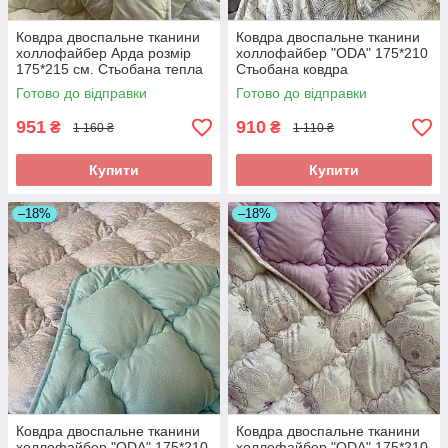
Ковдра двоспальне тканини
Ковдра двоспальне тканини
холлофайбер Арда розмір
холлофайбер "ODA" 175*210
175*215 см. Стьобана тепла
Стьобана ковдра
ковдра
Готово до відправки
Готово до відправки
951
910
₴
₴
1 160 ₴
1 110 ₴
Купити
Купити
–18%
–18%
Ковдра двоспальне тканини
Ковдра двоспальне тканини
холлофайбер "ODA" 175*210
холлофайбер "ODA" 175*210