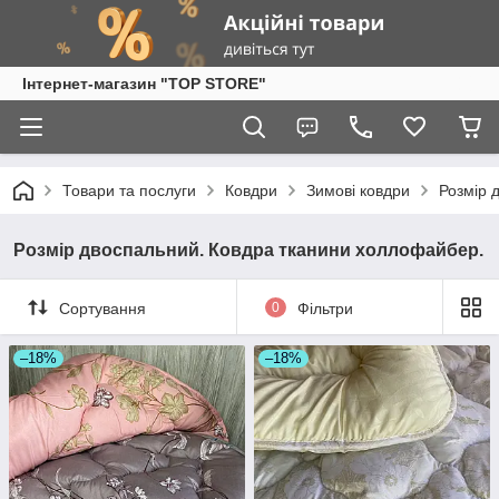
Інтернет-магазин "TOP STORE"
Товари та послуги
Ковдри
Зимові ковдри
Розмір 
Розмір двоспальний. Ковдра тканини холлофайбер.
Сортування
0
Фільтри
–18%
–18%