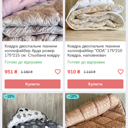
Ковдра двоспальне тканини
Ковдра двоспальне тканини
холлофайбер Арда розмір
холлофайбер "ODA" 175*210
175*215 см. Стьобана ковдру
Ковдра, наповнювач
теплоео
холлофайбер
Готово до відправки
Готово до відправки
951
910
₴
₴
1 160 ₴
1 110 ₴
Купити
Купити
–18%
–18%