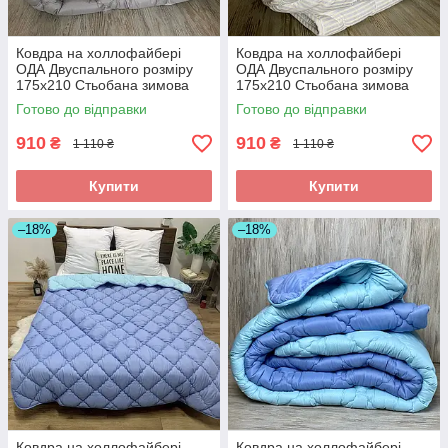
Ковдра на холлофайбері
Ковдра на холлофайбері
ОДА Двуспального розміру
ОДА Двуспального розміру
175х210 Стьобана зимова
175х210 Стьобана зимова
ковдра високої якості сірого
ковдра високої якості білого
Готово до відправки
Готово до відправки
кольору
кольору
910
910
₴
₴
1 110 ₴
1 110 ₴
Купити
Купити
–18%
–18%
Ковдра на холлофайбері
Ковдра на холлофайбері