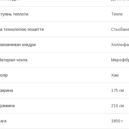
тупінь теплоти
Тепле
а технологією пошиття
Стьобан
аповнювач ковдри
Холлофа
атеріал чохла
Мікрофіб
олір
Хакі
Ширина
175 см
Довжина
210 см
ага
1850 г