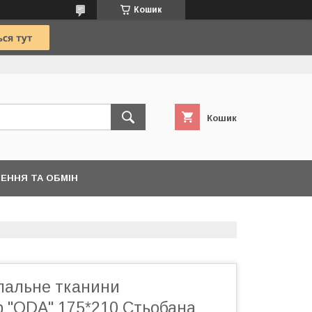
Кошик
Кошик
ЕННЯ ТА ОБМІН
пальне тканини
 "ODA" 175*210 Стьобана