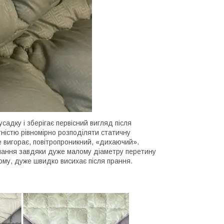
усадку і зберігає первісний вигляд після
тністю рівномірно розподіляти статичну
не вигорає, повітропроникний, «дихаючий».
нання завдяки дуже малому діаметру перетину
ьому, дуже швидко висихає після прання.