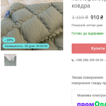
ковдра
910 ₴
1 110 ₴
Показати оптові ціни
Готово до відправки
–18%
Залишилось
0
0
днів
0
0
0
0
0
0
Купити
+380 (98) 036-59-63
повернення товару п