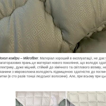
охол ковдри – Mikrofiber
. Матеріал хороший в експлуатації, не дає 
агаторазових прань,це матеріал нового покоління, що володіє зда
лектрику, дуже міцний, стійкий до хімічного та світлового впливу, 
канини з мікроволокна володіють підвищеною здатністю до погли
итки (в сто разів тонші людської волосини). Але, при всьому при ц