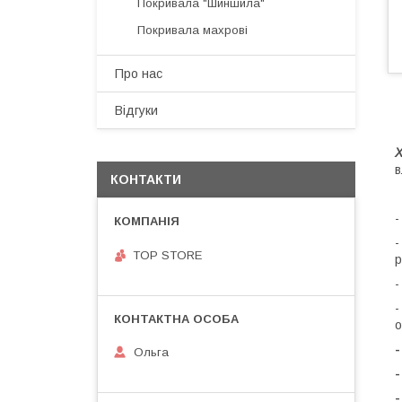
Покривала "Шиншила"
Покривала махрові
Про нас
Відгуки
в
КОНТАКТИ
TOP STORE
р
о
-
Ольга
-
-