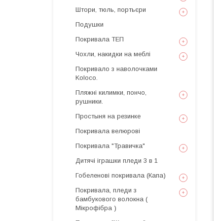
Штори, тюль, портьєри
Подушки
Покривала ТЕП
Чохли, накидки на меблі
Покривало з наволочками
Koloco.
Пляжні килимки, пончо,
рушники.
Простыня на резинке
Покривала велюрові
Покривала "Травичка"
Дитячі іграшки пледи 3 в 1
Гобеленові покривала (Капа)
Покривала, пледи з
бамбукового волокна (
Мікрофібра )