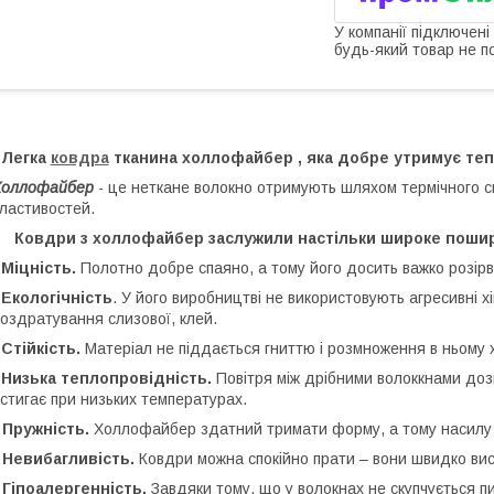
У компанії підключені
будь-який товар не п
Легка
ковдра
тканина холлофайбер , яка добре утримує теп
Холлофайбер
- це неткане волокно отримують шляхом термічного ск
ластивостей.
Ковдри з холлофайбер заслужили настільки широке пошир
-
Міцність.
Полотно добре спаяно, а тому його досить важко розірв
-
Екологічність
. У його виробництві не використовують агресивні хім
оздратування слизової, клей.
-
Стійкість.
Матеріал не піддається гниттю і розмноження в ньому 
-
Низька теплопровідність.
Повітря між дрібними волоккнами доз
стигає при низьких температурах.
 Пружність.
Холлофайбер здатний тримати форму, а тому насилу
 Невибагливість.
Ковдри можна спокійно прати – вони швидко висо
 Гіпоалергенність.
Завдяки тому, що у волокнах не скупчується 