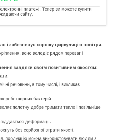
 електронні платежі. Тепер ви можете купити
окидаючи сайту.
ло і забезпечує хорошу циркуляцію повітря.
ріплення, воно володіє рядом переваг і
ення завдяки своїм позитивним якостям:
ати.
ічні речовини, в тому числі, і викликає
хвороботворних бактерій.
воляє полотну добре тримати тепло і повільніше
 піддається деформації.
хнуть без серйозної втрати якості.
пил, продукцію можна використовувати людям з