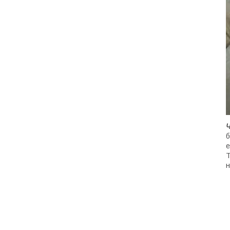
Ч
б
е
Т
н