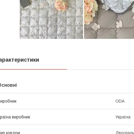
арактеристики
Основні
иробник
ODA
раїна виробник
Україна
ип ковдри
Двоспал