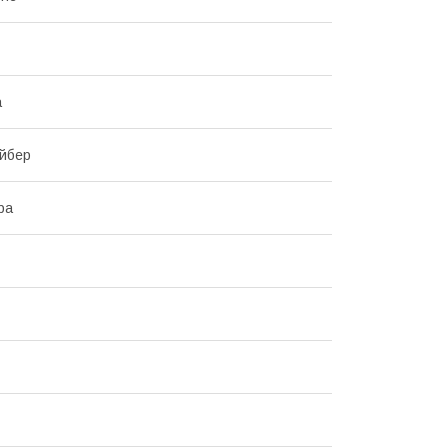
а
йбер
ра