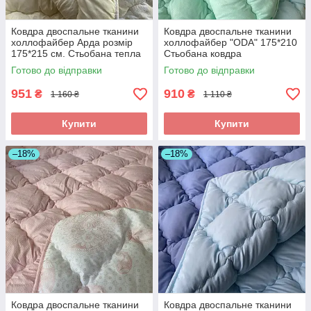
Ковдра двоспальне тканини
Ковдра двоспальне тканини
холлофайбер Арда розмір
холлофайбер "ODA" 175*210
175*215 см. Стьобана тепла
Стьобана ковдра
ковдра
Готово до відправки
Готово до відправки
951
910
₴
₴
1 160 ₴
1 110 ₴
Купити
Купити
–18%
–18%
Ковдра двоспальне тканини
Ковдра двоспальне тканини