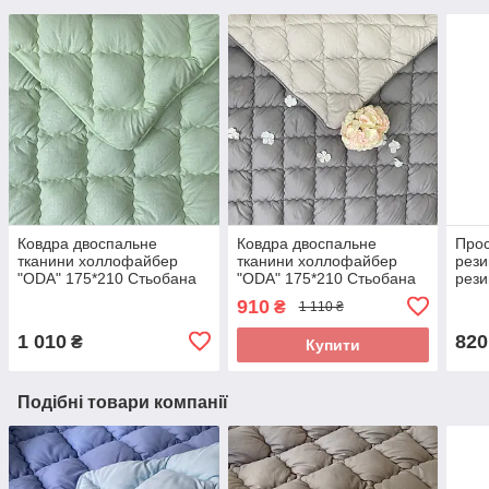
Ковдра двоспальне
Ковдра двоспальне
Прос
тканини холлофайбер
тканини холлофайбер
рези
"ODA" 175*210 Стьобана
"ODA" 175*210 Стьобана
рези
ковдра
ковдра
180
910
₴
1 110 ₴
1 010
820
₴
Купити
Подібні товари компанії