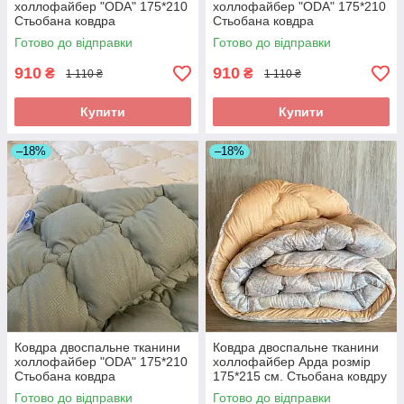
холлофайбер "ODA" 175*210
холлофайбер "ODA" 175*210
Стьобана ковдра
Стьобана ковдра
Готово до відправки
Готово до відправки
910
910
₴
₴
1 110 ₴
1 110 ₴
Купити
Купити
–18%
–18%
Ковдра двоспальне тканини
Ковдра двоспальне тканини
холлофайбер "ODA" 175*210
холлофайбер Арда розмір
Стьобана ковдра
175*215 см. Стьобана ковдру
теплоео
Готово до відправки
Готово до відправки