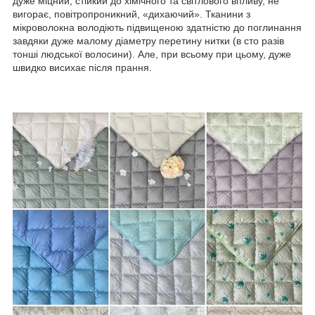
дуже міцний, стійкий до хімічного та світлового впливу, не
вигорає, повітропроникний, «дихаючий». Тканини з
мікроволокна володіють підвищеною здатністю до поглинання
завдяки дуже малому діаметру перетину нитки (в сто разів
тонші людської волосини). Але, при всьому при цьому, дуже
швидко висихає після прання.