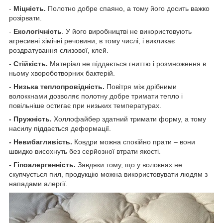
-
Міцність.
Полотно добре спаяно, а тому його досить важко
розірвати.
-
Екологічність
. У його виробництві не використовують
агресивні хімічні речовини, в тому числі, і викликає
роздратування слизової, клей.
-
Стійкість.
Матеріал не піддається гниттю і розмноження в
ньому хвороботворних бактерій.
-
Низька теплопровідність.
Повітря між дрібними
волоккнами дозволяє полотну добре тримати тепло і
повільніше остигає при низьких температурах.
- Пружність.
Холлофайбер здатний тримати форму, а тому
насилу піддається деформації.
- Невибагливість.
Ковдри можна спокійно прати – вони
швидко висохнуть без серйозної втрати якості.
- Гіпоалергенність.
Завдяки тому, що у волокнах не
скупчується пил, продукцію можна використовувати людям з
нападами алергії.