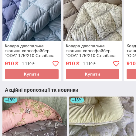
Ковдра двоспальне
Ковдра двоспальне
Ковд
тканини холлофайбер
тканини холлофайбер
тка
"ODA" 175*210 Стьобана
"ODA" 175*210 Стьобана
"ODA
ковдра
ковдра
ковд
910
910
910
₴
₴
1 110 ₴
1 110 ₴
Купити
Купити
Акційні пропозиції та новинки
–18%
–18%