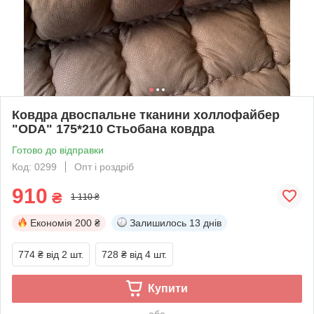
Ковдра двоспальне тканини холлофайбер
"ODA" 175*210 Стьобана ковдра
Готово до відправки
Код: 0299
Опт і роздріб
910
₴
1 110 ₴
Економія
200 ₴
Залишилось
13 днів
774 ₴
від 2 шт.
728 ₴
від 4 шт.
Купити
або