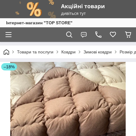
Інтернет-магазин "TOP STORE"
Товари та послуги
Ковдри
Зимові ковдри
Розмір 
–18%