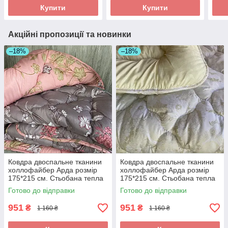
Купити
Купити
Акційні пропозиції та новинки
–18%
–18%
Ковдра двоспальне тканини
Ковдра двоспальне тканини
холлофайбер Арда розмір
холлофайбер Арда розмір
175*215 см. Стьобана тепла
175*215 см. Стьобана тепла
ковдра
ковдра
Готово до відправки
Готово до відправки
951
951
₴
₴
1 160 ₴
1 160 ₴