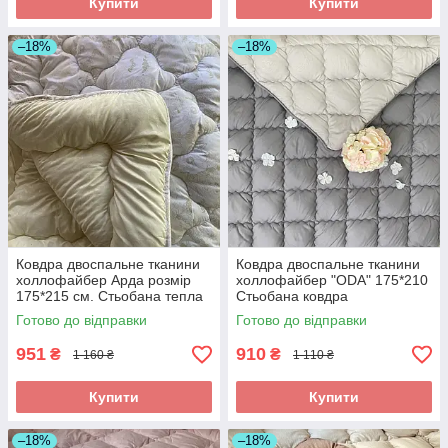
Купити
Купити
–18%
–18%
Ковдра двоспальне тканини
Ковдра двоспальне тканини
холлофайбер Арда розмір
холлофайбер "ODA" 175*210
175*215 см. Стьобана тепла
Стьобана ковдра
ковдра
Готово до відправки
Готово до відправки
951
910
₴
₴
1 160 ₴
1 110 ₴
Купити
Купити
–18%
–18%