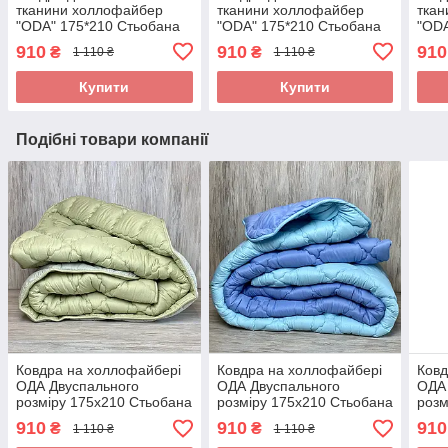
тканини холлофайбер
тканини холлофайбер
тка
"ODA" 175*210 Стьобана
"ODA" 175*210 Стьобана
"ODA
ковдра
ковдра
ковд
910
910
910
₴
₴
1 110 ₴
1 110 ₴
Купити
Купити
Подібні товари компанії
Ковдра на холлофайбері
Ковдра на холлофайбері
Ковд
ОДА Двуспального
ОДА Двуспального
ОДА 
розміру 175х210 Стьобана
розміру 175х210 Стьобана
розм
зимова ковдра високої
зимова ковдра високої
зимо
910
910
910
₴
₴
1 110 ₴
1 110 ₴
якості
якості
якос