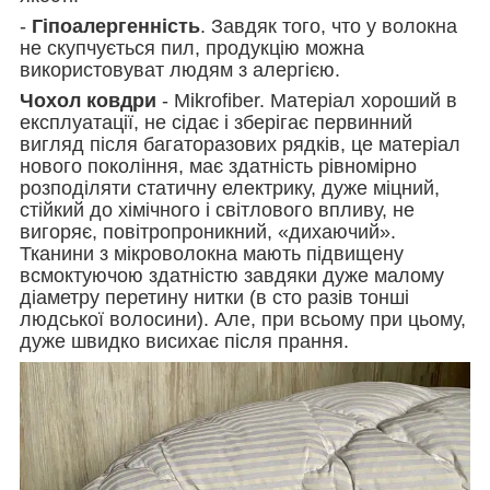
-
Гіпоалергенність
. Завдяк того, что у волокна
не скупчується пил, продукцію можна
використовуват людям з алергією.
Чохол ковдри
- Mikrofiber. Матеріал хороший в
експлуатації, не сідає і зберігає первинний
вигляд після багаторазових рядків, це матеріал
нового покоління, має здатність рівномірно
розподіляти статичну електрику, дуже міцний,
стійкий до хімічного і світлового впливу, не
вигоряє, повітропроникний, «дихаючий».
Тканини з мікроволокна мають підвищену
всмоктуючою здатністю завдяки дуже малому
діаметру перетину нитки (в сто разів тонші
людської волосини). Але, при всьому при цьому,
дуже швидко висихає після прання.