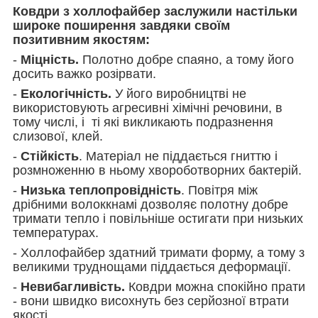
Ковдри з холлофайбер заслужили настільки
широке поширення завдяки своїм
позитивним якостям:
-
Міцність.
Полотно добре спаяно, а тому його
досить важко розірвати.
-
Екологічність.
У його виробництві не
використовують агресивні хімічні речовини, в
тому числі, і ті які викликають подразнення
слизової, клей.
-
Стійкість
. Матеріал не піддається гниттю і
розмноженню в ньому хвороботворних бактерій.
-
Низька теплопровідність
. Повітря між
дрібними волоккнамі дозволяє полотну добре
тримати тепло і повільніше остигати при низьких
температурах.
- Холлофайбер здатний тримати форму, а тому з
великими труднощами піддається деформації.
-
Невибагливість.
Ковдри можна спокійно прати
- вони швидко висохнуть без серйозної втрати
якості.