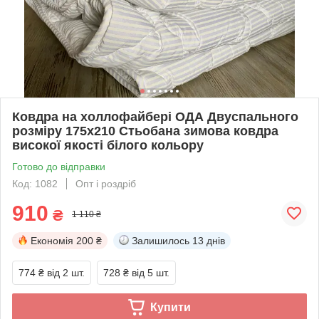
Ковдра на холлофайбері ОДА Двуспального
розміру 175х210 Стьобана зимова ковдра
високої якості білого кольору
Готово до відправки
Код: 1082
Опт і роздріб
910
₴
1 110 ₴
Економія
200 ₴
Залишилось
13 днів
774 ₴
від 2 шт.
728 ₴
від 5 шт.
Купити