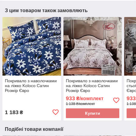
З цим товаром також замовляють
Покривало з наволочками
Покривало з наволочками
Покр
на ліжко Koloco Сатин
на ліжко Koloco Сатин
стьо
Розмір Євро
Розмір Євро
Євр
933
933
₴/комплект
1 138 ₴/комплект
1 138
1 183
₴
Купити
Подібні товари компанії