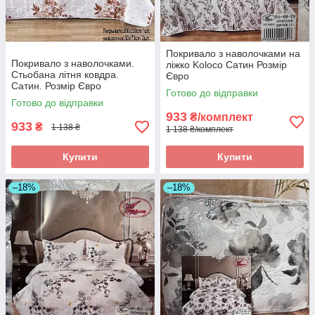
Покривало з наволочками на
Покривало з наволочками.
ліжко Koloco Сатин Розмір
Стьобана літня ковдра.
Євро
Сатин. Розмір Євро
Готово до відправки
Готово до відправки
933
₴/комплект
933
₴
1 138 ₴
1 138 ₴/комплект
Купити
Купити
–18%
–18%