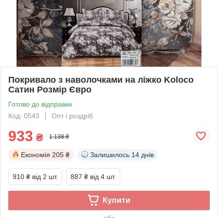
Покривало з наволочками на ліжко Koloco
Сатин Розмір Євро
Готово до відправки
Код: 0543
Опт і роздріб
933
₴
1 138 ₴
Економія
205 ₴
Залишилось
14 днів
910 ₴
від 2 шт.
887 ₴
від 4 шт.
Купити
або