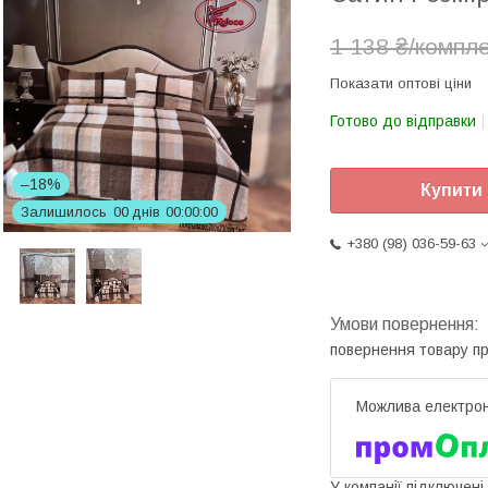
1 138 ₴/компл
Показати оптові ціни
Готово до відправки
–18%
Купити
Залишилось
0
0
днів
0
0
0
0
0
0
+380 (98) 036-59-63
повернення товару п
У компанії підключені