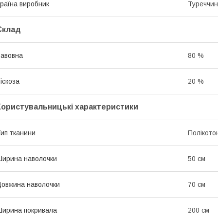
раїна виробник
Туреччи
Склад
авовна
80 %
іскоза
20 %
Користувальницькі характеристики
ип тканини
Полікото
ирина наволочки
50 см
овжина наволочки
70 см
ирина покривала
200 см