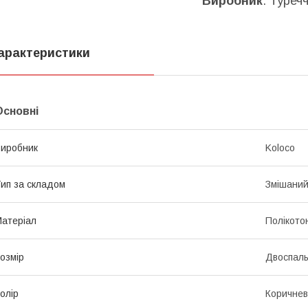
Виробник
: Туреч
арактеристики
Основні
иробник
Koloco
ип за складом
Змішани
атеріал
Полікото
озмір
Двоспал
олір
Коричне