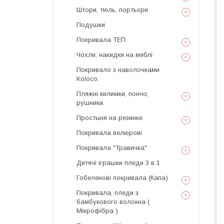
Штори, тюль, портьєри
Подушки
Покривала ТЕП
Чохли, накидки на меблі
Покривало з наволочками
Koloco.
Пляжні килимки, пончо,
рушники.
Простыня на резинке
Покривала велюрові
Покривала "Травичка"
Дитячі іграшки пледи 3 в 1
Гобеленові покривала (Капа)
Покривала, пледи з
бамбукового волокна (
Мікрофібра )