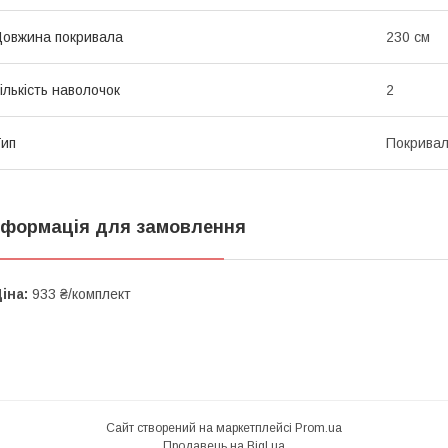
овжина покривала
230 см
ількість наволочок
2
ип
Покривал
нформація для замовлення
іна:
933 ₴/комплект
Сайт створений на маркетплейсі
Prom.ua
Продавець на Bigl.ua