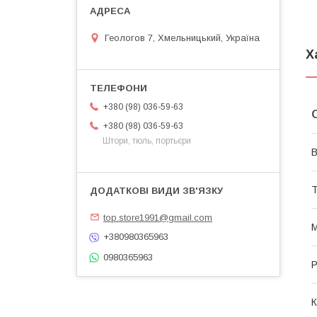
Геологов 7, Хмельницький, Україна
Х
+380 (98) 036-59-63
+380 (98) 036-59-63
Штори, тюль, портьєри
В
Т
top.store1991@gmail.com
М
+380980365963
0980365963
Р
К