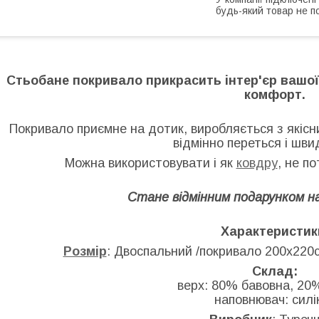
будь-який товар не п
Стьобане покривало прикрасить інтер'єр вашої 
комфорт.
Покривало приємне на дотик, виробляється з якісн
відмінно переться і шви
Можна використовувати і як
ковдру
, не п
Стане відмінним подарунком на
Характеристик
Розмір
: Двоспальний /покривало 200х220
Склад:
верх: 80% бавовна, 20%
наповнювач: силі