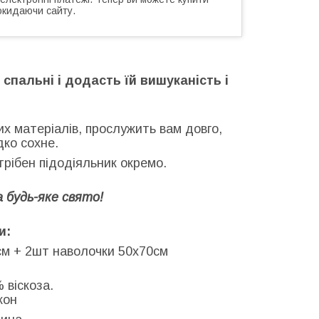
окидаючи сайту.
спальні і додасть їй вишуканість і
их матеріалів, прослужить вам довго,
дко сохне.
отрібен підодіяльник окремо.
 будь-яке свято!
и:
см + 2шт наволочки 50х70см
 віскоза.
кон