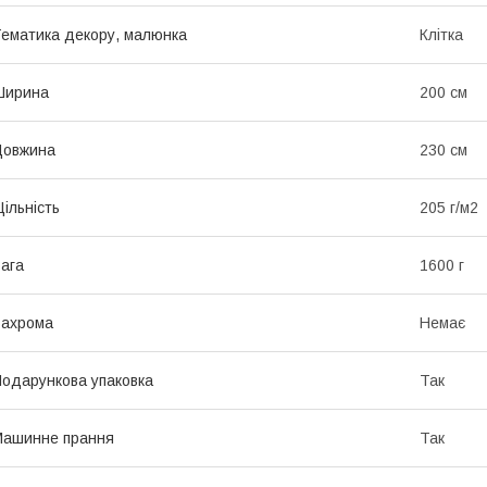
ематика декору, малюнка
Клітка
Ширина
200 см
Довжина
230 см
ільність
205 г/м2
ага
1600 г
Бахрома
Немає
одарункова упаковка
Так
Машинне прання
Так