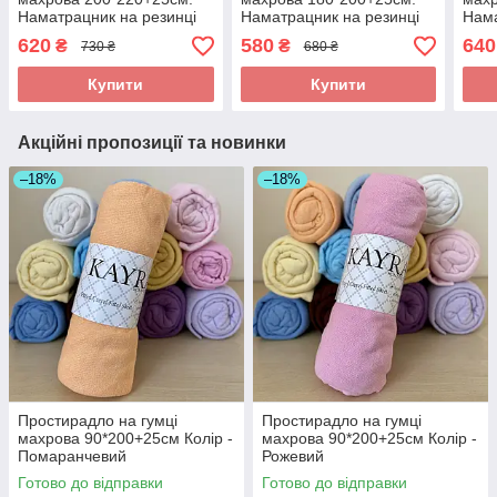
Наматрацник на резинці
Наматрацник на резинці
Нама
Колір - Молочний
Колір - Білий
Колі
620
580
640
₴
₴
730 ₴
680 ₴
Купити
Купити
Акційні пропозиції та новинки
–18%
–18%
Простирадло на гумці
Простирадло на гумці
махрова 90*200+25см Колір -
махрова 90*200+25см Колір -
Помаранчевий
Рожевий
Готово до відправки
Готово до відправки