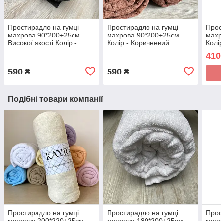
Простирадло на гумці
Простирадло на гумці
Прос
махрова 90*200+25см.
махрова 90*200+25см
махр
Високої якості Колір -
Колір - Коричневий
Колі
Чорний
410
590
590
₴
₴
Подібні товари компанії
Простирадло на гумці
Простирадло на гумці
Прос
махрова 200*220+25см.
махрова 180*200+25см.
махр