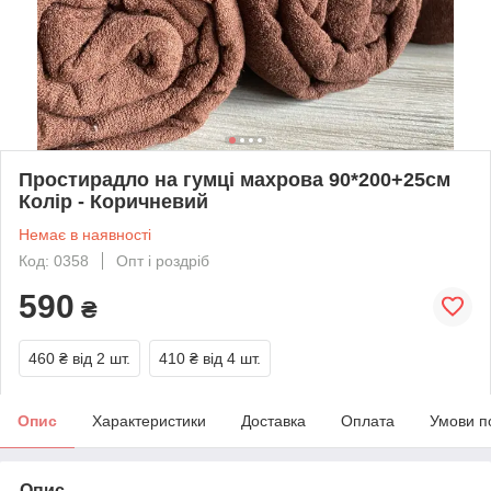
Простирадло на гумці махрова 90*200+25см
Колір - Коричневий
Немає в наявності
Код: 0358
Опт і роздріб
590
₴
460 ₴
від 2 шт.
410 ₴
від 4 шт.
Опис
Характеристики
Доставка
Оплата
Умови п
Опис