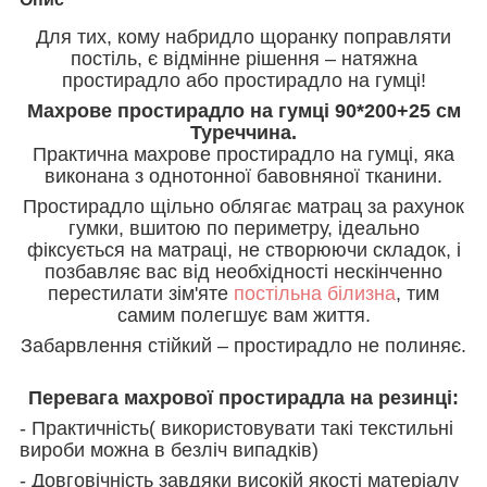
Для тих, кому набридло щоранку поправляти
постіль, є відмінне рішення – натяжна
простирадло або простирадло на гумці!
Махрове простирадло на гумці 90*200+25 см
Туреччина.
Практична махрове простирадло на гумці, яка
виконана з однотонної бавовняної тканини.
Простирадло щільно облягає матрац за рахунок
гумки, вшитою по периметру, ідеально
фіксується на матраці, не створюючи складок, і
позбавляє вас від необхідності нескінченно
перестилати зім'яте
постільна білизна
, тим
самим полегшує вам життя.
Забарвлення стійкий – простирадло не полиняє.
Перевага махрової простирадла на резинці:
- Практичність( використовувати такі текстильні
вироби можна в безліч випадків)
- Довговічність завдяки високій якості матеріалу