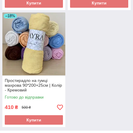
Купити
Купити
–18%
Простирадло на гумці
махрова 90*200+25см | Колір
- Кремовий
Готово до відправки
410
₴
500 ₴
Купити