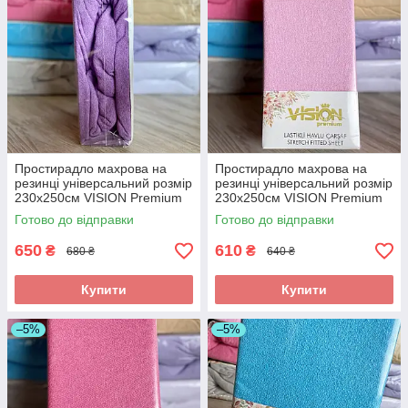
Простирадло махрова на
Простирадло махрова на
резинці універсальний розмір
резинці універсальний розмір
230х250см VISION Premium
230х250см VISION Premium
Туреччина Колір - Фіолетовий
Туреччина Колір - Рожевий
Готово до відправки
Готово до відправки
100% Бавовна
100% Бавовна
650
610
₴
₴
680 ₴
640 ₴
Купити
Купити
–5%
–5%