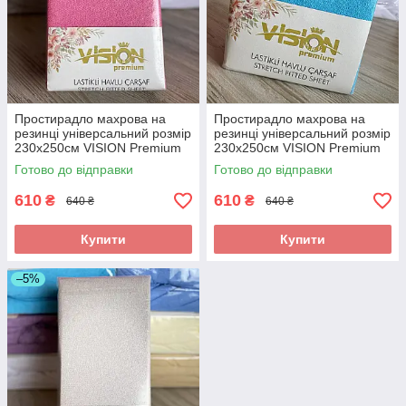
Простирадло махрова на
Простирадло махрова на
резинці універсальний розмір
резинці універсальний розмір
230х250см VISION Premium
230х250см VISION Premium
Туреччина Колір - Рожевий
Туреччина Колір - Голубой
Готово до відправки
Готово до відправки
100% Бавовна
100% Бавовна
610
610
₴
₴
640 ₴
640 ₴
Купити
Купити
–5%