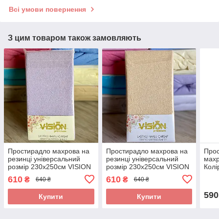
Всі умови повернення
З цим товаром також замовляють
Простирадло махрова на
Простирадло махрова на
Прос
резинці універсальний
резинці універсальний
махр
розмір 230х250см VISION
розмір 230х250см VISION
Колі
Premium Туреччина Колір
Premium Туреччина Колір
610
610
₴
₴
640 ₴
640 ₴
- Лавандовий 100%
- Помаранчевий 100%
Бавовна
Бавовна
590
Купити
Купити