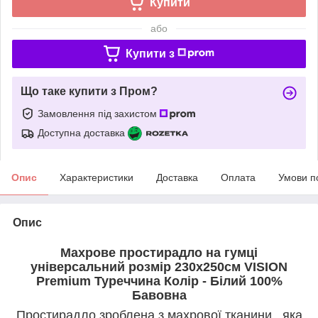
Купити
або
Купити з
Що таке купити з Пром?
Замовлення під захистом
Доступна доставка
Опис
Характеристики
Доставка
Оплата
Умови п
Опис
Махрове простирадло на гумці
універсальний розмір 230х250см VISION
Premium Туреччина Колір - Білий 100%
Бавовна
Простирадло зроблена з махрової тканини , яка