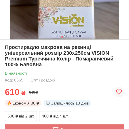
Простирадло махрова на резинці
універсальний розмір 230х250см VISION
Premium Туреччина Колір - Помаранчевий
100% Бавовна
В наявності
Код: 0565
Опт і роздріб
610
₴
640 ₴
Економія
30 ₴
Залишилось
13 днів
500 ₴
від 2 шт.
460 ₴
від 4 шт.