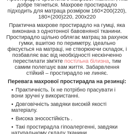
добре тягнеться. Махрове простирадло
підходить для матраца розміром 160×200(220),
180×(200)220, 200х220
Практична махрове простирадло на гумці, яка
виконана з однотонної бавовняної тканини.
Простирадло щільно облягає матрац за рахунок
гумки, вшитою по периметру, ідеально
фіксується на матраці, не створюючи складок, і
позбавляє вас від необхідності нескінченно
перестилати зім'яте
постільна білизна
, тим
самим полегшує вам життя. Забарвлення
стійкий – простирадло не линяє.
Перевага махрової простирадла на резинці:
Практичність. Їх не потрібно прасувати і
вони зручні у використанні.
Довговічність завдяки високій якості
матеріалу.
Висока зносостійкість .
Такі простирадла гіпоалергенні, завдяки
натуральному складу тканини.