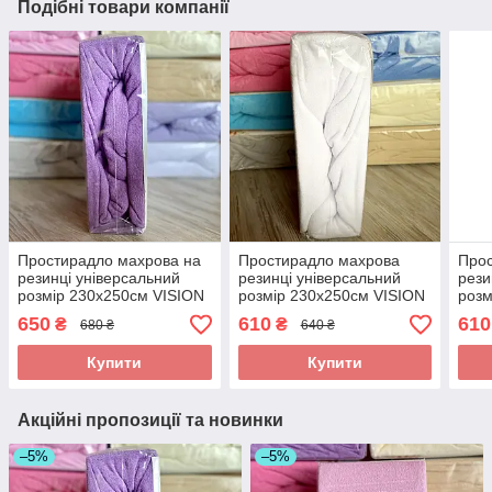
Подібні товари компанії
Простирадло махрова на
Простирадло махрова
Прос
резинці універсальний
резинці універсальний
рези
розмір 230х250см VISION
розмір 230х250см VISION
розм
Premium Туреччина Колір
Premium Туреччина Колір
Prem
650
610
610
₴
₴
680 ₴
640 ₴
- Фіолетовий 100%
- Білий 100% Бавовна
- Ла
Бавовна
Бав
Купити
Купити
Акційні пропозиції та новинки
–5%
–5%