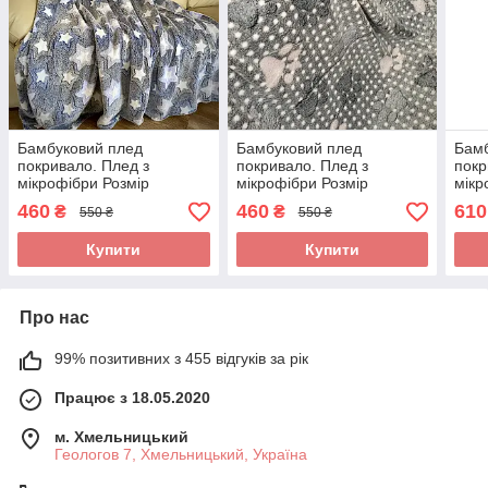
Бамбуковий плед
Бамбуковий плед
Бамб
покривало. Плед з
покривало. Плед з
покр
мікрофібри Розмір
мікрофібри Розмір
мікр
150*200 см.
150*200 см.
200*
460
460
610
₴
₴
550 ₴
550 ₴
Купити
Купити
Про нас
99% позитивних з 455 відгуків за рік
Працює з 18.05.2020
м. Хмельницький
Геологов 7, Хмельницький, Україна