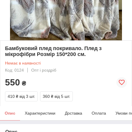
Бамбуковий плед покривало. Плед з
мікрофібри Розмір 150*200 см.
Немає в наявності
Код: 0124
Опт і роздріб
550
₴
410 ₴
від 3 шт.
360 ₴
від 5 шт.
Опис
Характеристики
Доставка
Оплата
Умови п
Опис