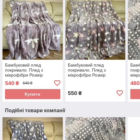
Бамбуковий плед
Бамбуковий плед
Бамб
покривало. Плед з
покривало. Плед з
покр
мікрофібри Розмір
мікрофібри Розмір
мікр
150*200 см.
150*200 див.
150*
540
460
₴
640 ₴
550
₴
Купити
Подібні товари компанії