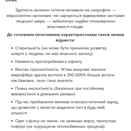
Здатність волокон гнітюче впливати на сапрофіти —
мікроскопічні організми, які харчуються відмерлими частками
людської шкіри, — забезпечує надійні гіпоалергенні
властивості пледів.
До головним позитивним характеристикам також можна
віднести:
Стерильність (не може бути причиною розвитку
алергії у людини, не має власного запаху).
Наявність протигрибкового ефекту.
Висока гігроскопічність. М'яка махрова тканина
мікрофібра здатна всотати в 300-500% більше вологи,
ніж бавовна, льон і інші аналоги.
Повна екологічність (безпечна при постійному
використанні в домашніх умовах).
Під час прибирання виникає електростатичний заряд,
що дозволяє з легкістю видалити пил в будь-якій
кількості.
Одяг з флісу не линяє, не залишає ворсу, пропускає
повітря (не порушуючи теплообмінних процесів).