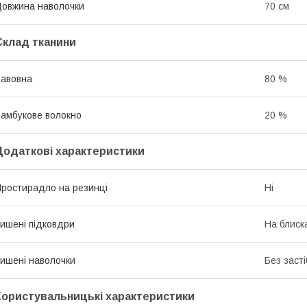
овжина наволочки
70 см
Склад тканини
авовна
80 %
амбукове волокно
20 %
Додаткові характеристики
ростирадло на резинці
Ні
ишені підковдри
На блиск
ишені наволочки
Без засті
Користувальницькі характеристики