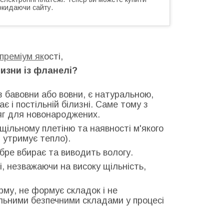
окидаючи сайту.
 преміум як
ості,
лизни із фланелі?
з бавовни або вовни, є натуральною,
ає і постільній білизні. Саме тому з
дяг для новонароджених.
щільному плетіню та наявності м'якого
і утримує тепло).
бре вбирає та виводить вологу.
і, незважаючи на високу щільність,
му, не формує складок і не
льними безпечними складами у процесі