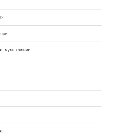
м2
ьори
но, мультфільми
на