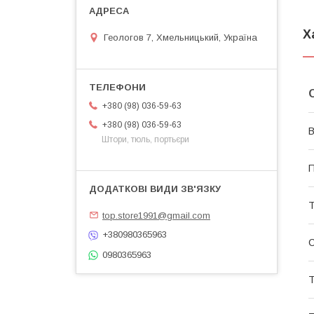
Х
Геологов 7, Хмельницький, Україна
+380 (98) 036-59-63
+380 (98) 036-59-63
В
Штори, тюль, портьєри
П
Т
top.store1991@gmail.com
+380980365963
С
0980365963
Т