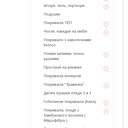
Штори, тюль, портьєри
Подушки
Покривала ТЕП
Чохли, накидки на меблі
Покривало з наволочками
Koloco.
Пляжні килимки, пончо,
рушники.
Простыня на резинке
Покривала велюрові
Покривала "Травичка"
Дитячі іграшки пледи 3 в 1
Гобеленові покривала (Капа)
Покривала, пледи з
бамбукового волокна (
Мікрофібра )