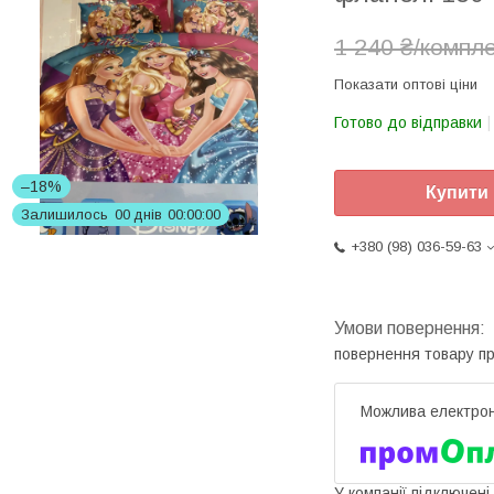
1 240 ₴/компл
Показати оптові ціни
Готово до відправки
–18%
Купити
Залишилось
0
0
днів
0
0
0
0
0
0
+380 (98) 036-59-63
повернення товару п
У компанії підключені