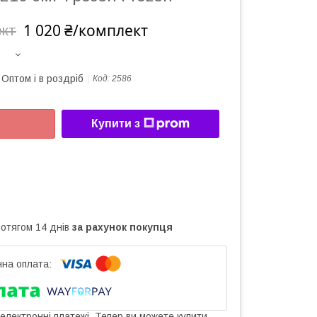
1 020 ₴/комплект
ект
Оптом і в роздріб
Код:
2586
Купити з
ротягом 14 днів
за рахунок покупця
 електронні платежі. Тепер ви можете купити