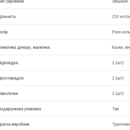
ип сировини
Змішане
ільність
210 ніт/с
олір
Різні кол
ематика декору, малюнка
Казки, кі
ідковдра
1 (шт)
Простирадло
1 (шт)
аволочка
2 (шт)
одарункова упаковка
Так
раїна виробник
Туреччи