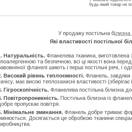
будь-який товар не п
У продажу постільна б
ілизна
Які властивості постільної бі
1. Натуральність.
Фланелева тканина, виготовлена ​​
гіпоалергенною та безпечною, всі ці якості вона перед
бавовняної фланелі шиють і перші постільні речі, і о
2. Високий рівень теплоємності.
Фланель, завдяки 
начісу, має високі теплозахисні властивості (зберігає 
3. Гігроскопічність.
Фланелева постільна білизна до
4. Повітропроникність.
Постільна білизна із фланел
добре пропускає повітря.
5. Мінімальне зминання.
Фланель добре тримає фор
змінюється. Досягається це обробкою тканини спеціа
виробництва.