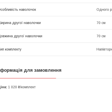
собливість наволочок
Одного р
ирина другої наволочки
70 см
овжина другої наволочки
70 см
ип комплекту
Напівтор
нформація для замовлення
іна:
1 020 ₴/комплект