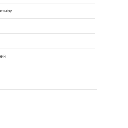
озміру
ний