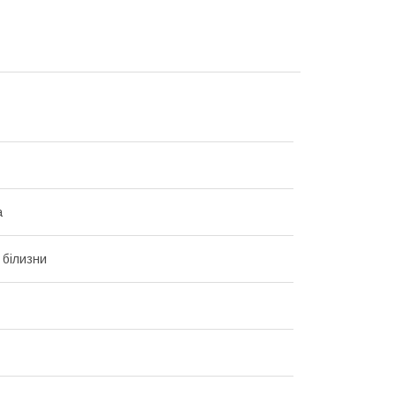
а
 білизни