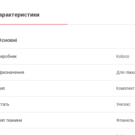
арактеристики
Основні
иробник
Koloco
ризначення
Для ліжк
ип
Комплект
тать
Унісекс
ип тканини
Фланель