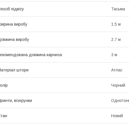
посіб підвісу
Тасьма
ирина виробу
1.5 м
овжина виробу
2.7 м
екомендована довжина карниза
3 м
атеріал штори
Атлас
олір
Чорний
ринти, візерунки
Однотон
Стан
Новий