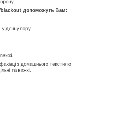
торону.
т/blackout допоможуть Вам:
 у денну пору.
важкі.
, фахівці з домашнього текстилю
ьні та важкі.