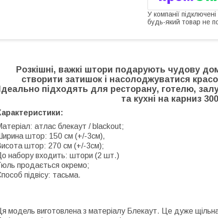
У компанії підключені
будь-який товар не п
Розкішні, важкі штори подарують чудову до
створити затишок і насолоджуватися крас
Ідеально підходять для ресторану, готелю, залу,
та кухні на карниз 30
Характеристики:
атеріал: атлас блекаут / blackout;
ирина штор: 150 см (+/-3см),
исота штор: 270 см (+/-3см);
До набору входить: штори (2 шт.)
Тюль продається окремо;
пособ підвісу: тасьма
.
я модель виготовлена з матеріалу Блекаут. Це дуже щільна 