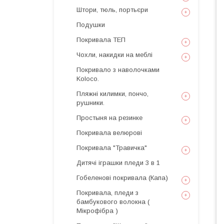
Штори, тюль, портьєри
Подушки
Покривала ТЕП
Чохли, накидки на меблі
Покривало з наволочками
Koloco.
Пляжні килимки, пончо,
рушники.
Простыня на резинке
Покривала велюрові
Покривала "Травичка"
Дитячі іграшки пледи 3 в 1
Гобеленові покривала (Капа)
Покривала, пледи з
бамбукового волокна (
Мікрофібра )