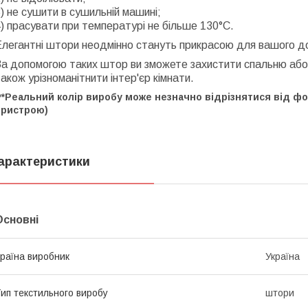
️) не сушити в сушильній машині;
️) прасувати при температурі не більше 130°C.
Елегантні штори неодмінно стануть прикрасою для вашого д
а допомогою таких штор ви зможете захистити спальню або в
акож урізноманітнити інтер'єр кімнати.
**Реальний колір виробу може незначно відрізнятися від ф
пристрою)
арактеристики
Основні
раїна виробник
Україна
ип текстильного виробу
штори