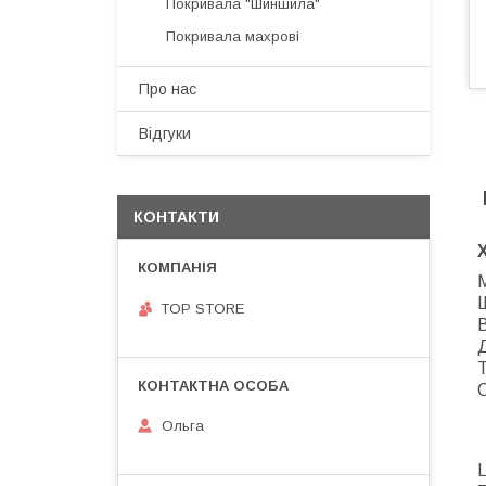
Покривала "Шиншила"
Покривала махрові
Про нас
Відгуки
КОНТАКТИ
М
Ш
TOP STORE
В
С
Ольга
Ц