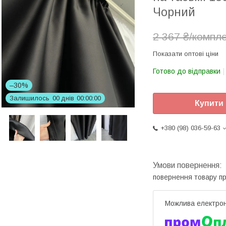
Чорний
2 367 ₴/компл
Показати оптові ціни
Готово до відправки
–30%
Залишилось
0
0
днів
0
0
0
0
0
0
Купити
+380 (98) 036-59-63
повернення товару п