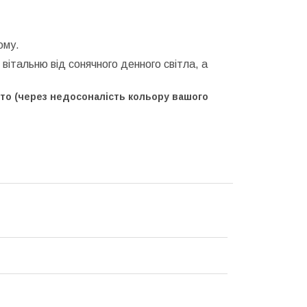
ому.
італьню від сонячного денного світла, а
ото (через недосоналість кольору вашого