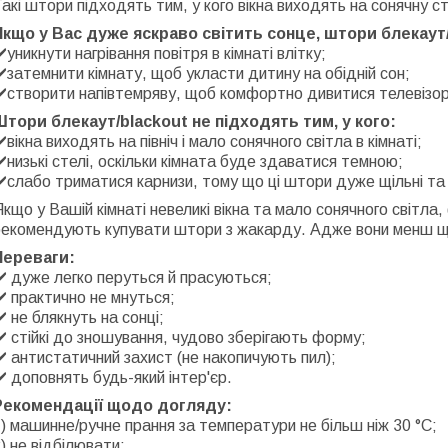
акі штори підходять тим, у кого вікна виходять на сонячну с
Якщо у Вас дуже яскраво світить сонце, штори блекау
️уникнути нагрівання повітря в кімнаті влітку;
️затемнити кімнату, щоб укласти дитину на обідній сон;
️створити напівтемряву, щоб комфортно дивитися телевізор
Штори блекаут/blackout не підходять тим, у кого:
️вікна виходять на північ і мало сонячного світла в кімнаті;
️низькі стелі, оскільки кімната буде здаватися темною;
️слабо триматися карнизи, тому що ці штори дуже щільні та 
кщо у Вашій кімнаті невеликі вікна та мало сонячного світла
екомендують купувати штори з жакарду. Адже вони менш щіл
Переваги:
️ дуже легко перуться й прасуються;
️ практично не мнуться;
️ не блякнуть на сонці;
️ стійкі до зношування, чудово зберігають форму;
️ антистатичний захист (не накопичують пил);
️ доповнять будь-який інтер'єр.
Рекомендації щодо догляду:
️) машинне/ручне прання за температури не більш ніж 30 °C;
️) не відбілювати;