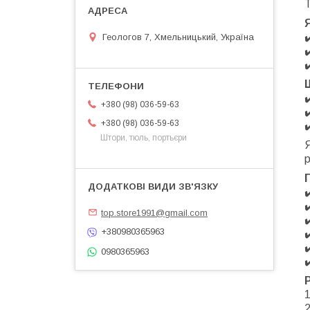
Т
✔
Геологов 7, Хмельницький, Україна
✔
✔
✔
+380 (98) 036-59-63
✔
+380 (98) 036-59-63
✔
Штори, тюль, портьєри
Я
р
✔
✔
top.store1991@gmail.com
✔
+380980365963
✔
✔
0980365963
✔
1
2