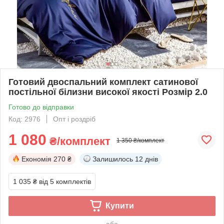
Готовий двоспальний комплект сатинової
постільної білизни високої якості Розмір 2.0
Готово до відправки
Код: 2976
Опт і роздріб
1 080
₴/комплект
1 350 ₴/комплект
Економія
270 ₴
Залишилось
12 днів
1 035 ₴
від 5 комплектів
Купити
або