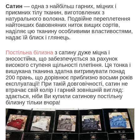
Сатин
— одна з найбільш гарних, міцних і
приємних тілу тканин, виготовлених з
натурального волокна. Подвійне переплетення
найтонших бавовняних ниток вищих сортів,
наділяє цю тканину особливими властивостями,
надає їй блиск і глянець.
Постільна білизна
з сатину дуже міцна і
зносостійка, що забезпечується за рахунок
високого ступеня щільності плетіння. Ця тонка і
вишукана тканина здатна витримувати понад
200 прань, що дорівнює приблизно восьми років
експлуатації! При такій довговічності, сатин не
втрачає свій колір і гарний зовнішній вигляд:
здається, ніби Ви купили сатинову постільну
білизну тільки вчора!