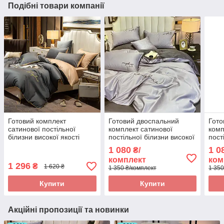
Подібні товари компанії
Готовий комплект
Готовий двоспальний
Гото
сатинової постільної
комплект сатинової
комп
білизни високої якості
постільної білизни високої
пост
Сімейного розміру
якості Розмір 2.0
якос
1 080
1 0
₴/
комплект
ком
1 296
₴
1 620 ₴
1 350 ₴/комплект
1 350
Купити
Купити
Акційні пропозиції та новинки