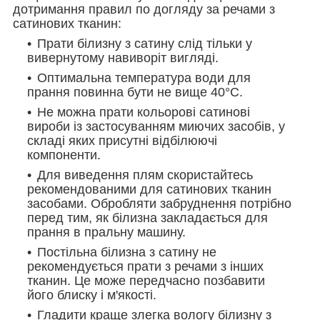
дотримання правил по догляду за речами з
сатинових тканин:
Прати білизну з сатину слід тільки у
вивернутому навиворіт вигляді.
Оптимальна температура води для
прання повинна бути не вище 40°С.
Не можна прати кольорові сатинові
вироби із застосуванням миючих засобів, у
складі яких присутні відбілюючі
компоненти.
Для виведення плям скористайтесь
рекомендованими для сатинових тканин
засобами. Обробляти забруднення потрібно
перед тим, як білизна закладається для
прання в пральну машину.
Постільна білизна з сатину не
рекомендується прати з речами з інших
тканин. Це може передчасно позбавити
його блиску і м'якості.
Гладити краще злегка вологу білизну з