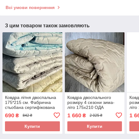
Всі умови повернення
З цим товаром також замовляють
Ковдра літня двоспальна
Ковдра двоспального
Ковд
175*215 см. Фабрична
розміру 4 сезони зима-
розм
стьобана сертифікована
літо 175х210 ОДА
літо
ковдра ODA
стьобана на кнопках 3 в 1,
стьо
690
1 660
1 6
₴
₴
842 ₴
2 025 ₴
Колір - Бежевий
Колі
Купити
Купити