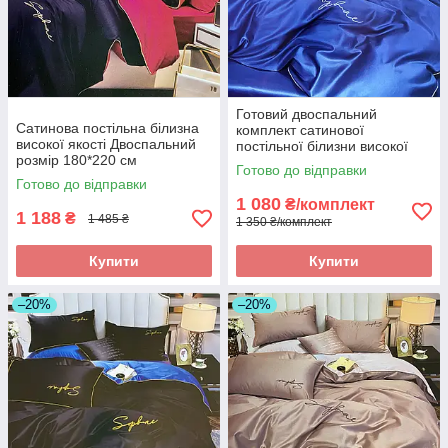
Готовий двоспальний
Сатинова постільна білизна
комплект сатинової
високої якості Двоспальний
постільної білизни високої
розмір 180*220 см
якості Розмір 2.0
Готово до відправки
Готово до відправки
1 080
₴/комплект
1 188
₴
1 485 ₴
1 350 ₴/комплект
Купити
Купити
–20%
–20%