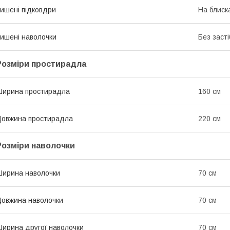
ишені підковдри
На блиск
ишені наволочки
Без засті
Розміри простирадла
ирина простирадла
160 см
овжина простирадла
220 см
Розміри наволочки
ирина наволочки
70 см
овжина наволочки
70 см
ирина другої наволочки
70 см