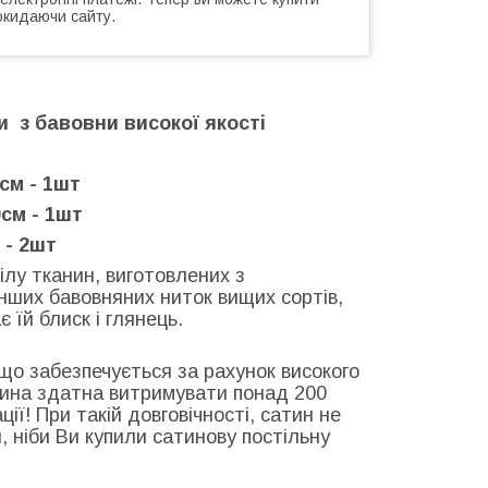
окидаючи сайту.
и з бавовни високої якості
см - 1шт
см - 1шт
 - 2шт
ілу тканин, виготовлених з
нших бавовняних ниток вищих сортів,
їй блиск і глянець.
 що забезпечується за рахунок високого
анина здатна витримувати понад 200
ії! При такій довговічності, сатин не
я, ніби Ви купили сатинову постільну