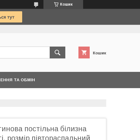
Кошик
Кошик
ЕННЯ ТА ОБМІН
инова постільна білизна
ті, розмір півтораспальний