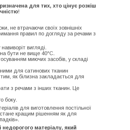
призначена для тих, хто цінує розкіш
ичністю
!
ки, не втрачаючи своїх зовнішніх
римання правил по догляду за речами з
 навиворіт вигляді.
на бути не вище 40°С.
тосуванням миючих засобів, у складі
ними для сатинових тканин
тим, як білизна закладається для
ати з речами з інших тканин. Це
о боку.
теріалів для виготовлення постільної
и стане кращим рішенням як для
падків».
 і недорогого матеріалу, який