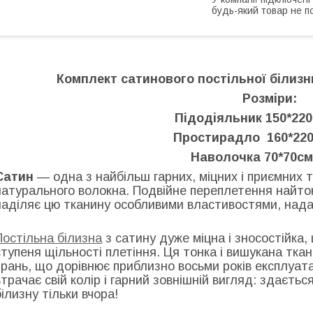
будь-який товар не п
Комплект сатинового постільної білизн
Розміри:
Підодіяльник 150*220
Простирадло 160*220
Наволочка 70*70см
Сатин
— одна з найбільш гарних, міцних і приємних т
натурального волокна. Подвійне переплетення найто
наділяє цю тканину особливими властивостями, надає 
Постільна білизна
з сатину дуже міцна і зносостійка,
ступеня щільності плетіння. Ця тонка і вишукана тк
прань, що дорівнює приблизно восьми років експлуатац
втрачає свій колір і гарний зовнішній вигляд: здаєтьс
білизну тільки вчора!