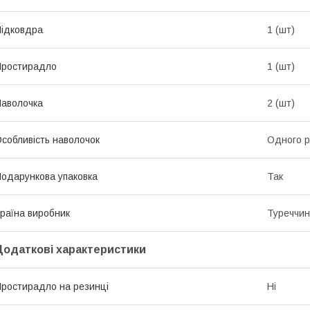
ідковдра
1 (шт)
Простирадло
1 (шт)
аволочка
2 (шт)
собливість наволочок
Одного р
одарункова упаковка
Так
раїна виробник
Туреччи
Додаткові характеристики
ростирадло на резинці
Ні