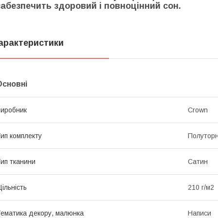
забезпечить здоровий і повноцінний сон.
арактеристики
Основні
иробник
Crown
ип комплекту
Полутор
ип тканини
Сатин
ільність
210 г/м2
ематика декору, малюнка
Написи