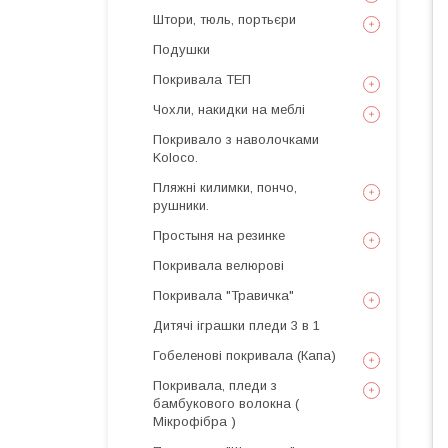
Штори, тюль, портьєри
Подушки
Покривала ТЕП
Чохли, накидки на меблі
Покривало з наволочками
Koloco.
Пляжні килимки, пончо,
рушники.
Простыня на резинке
Покривала велюрові
Покривала "Травичка"
Дитячі іграшки пледи 3 в 1
Гобеленові покривала (Капа)
Покривала, пледи з
бамбукового волокна (
Мікрофібра )