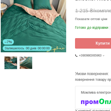
1 215 ₴/компл
Показати оптові ціни
Готово до відправки
–7%
Купити
Залишилось
0
0
днів
0
0
0
0
0
0
+380980365963
повернення товару п
У компанії підключені