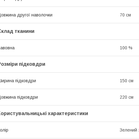
овжина другої наволочки
70 см
Склад тканини
авовна
100 %
Розміри підковдри
ирина підковдри
150 см
овжина підковдри
220 см
Користувальницькі характеристики
олір
Зелений 