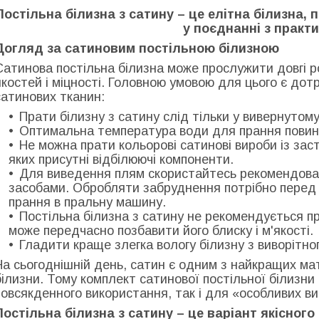
Постільна білизна з сатину – це елітна білизна, 
у поєднанні з практ
Догляд за сатиновим постільною білизною
Сатинова постільна білизна може прослужити довгі ро
якостей і міцності. Головною умовою для цього є дот
сатинових тканин:
Прати білизну з сатину слід тільки у вивернутому
Оптимальна температура води для прання повин
Не можна прати кольорові сатинові вироби із зас
яких присутні відбілюючі компоненти.
Для виведення плям скористайтесь рекомендова
засобами. Обробляти забруднення потрібно перед 
прання в пральну машину.
Постільна білизна з сатину не рекомендується пр
може передчасно позбавити його блиску і м'якості.
Гладити краще злегка вологу білизну з виворітног
На сьогоднішній день, сатин є одним з найкращих ма
білизни. Тому комплект сатинової постільної білизн
повсякденного використання, так і для «особливих ви
Постільна білизна з сатину – це варіант якісного