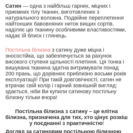
Сатин
— одна з найбільш гарних, міцних і
приємних тілу тканин, виготовлених з
натурального волокна. Подвійне переплетення
найтонших бавовняних ниток вищих сортів,
наділяє цю тканину особливими властивостями,
надає їй блиск і глянець.
Постільна білизна
з сатину дуже міцна і
зносостійка, що забезпечується за рахунок
високого ступеня щільності плетіння. Ця тонка і
вишукана тканина здатна витримувати понад
200 прань, що дорівнює приблизно восьми років
експлуатації! При такій довговічності, сатин не
втрачає свій колір і гарний зовнішній вигляд:
здається, ніби Ви купили сатинову постільну
білизну тільки вчора!
Постільна білизна з сатину – це елітна
білизна, призначена для тих, хто цінує розкіш
у поєднанні з практичністю
!
Догляд за сатиновим постільною білизною