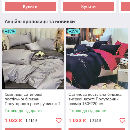
Купити
Купити
Акційні пропозиції та новинки
–15%
–15%
Комплект сатинової
Сатинова постільна білизна
постільної білизни
високої якості Полуторний
Полуторного розміру високої
розмір 150*220 см
якості
Готово до відправки
Готово до відправки
1 033
1 033
₴
₴
1 215 ₴
1 215 ₴