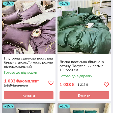
–15%
–15%
Плуторна сатинова постільна
Якісна постільна білизна із
білизна високої якості, розмір
сатину Полуторний розмір
півтораспальний
150*220 см
Готово до відправки
Готово до відправки
1 033
₴/комплект
1 033
₴
1 215 ₴
1 215 ₴/комплект
Купити
Купити
–15%
–15%