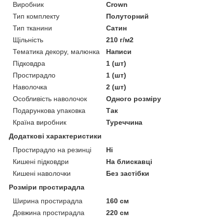
Виробник
Crown
Тип комплекту
Полуторний
Тип тканини
Сатин
Щільність
210 г/м2
Тематика декору, малюнка
Написи
Підковдра
1 (шт)
Простирадло
1 (шт)
Наволочка
2 (шт)
Особливість наволочок
Одного розміру
Подарункова упаковка
Так
Країна виробник
Туреччина
Додаткові характеристики
Простирадло на резинці
Ні
Кишені підковдри
На блискавці
Кишені наволочки
Без застібки
Розміри простирадла
Ширина простирадла
160 см
Довжина простирадла
220 см