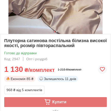
Плуторна сатинова постільна білизна високої
якості, розмір півтораспальний
Готово до відправки
Код: 2947
Опт і роздріб
1 130
₴/комплект
1 215 ₴/комплект
Економія
85 ₴
Залишилось
11 днів
968 ₴
від 5 комплектів
Купити
або