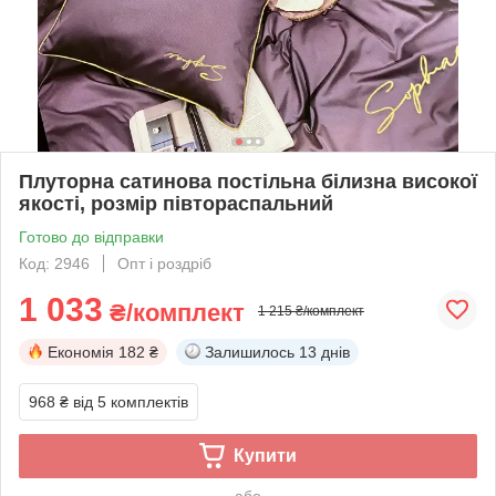
Плуторна сатинова постільна білизна високої
якості, розмір півтораспальний
Готово до відправки
Код: 2946
Опт і роздріб
1 033
₴/комплект
1 215 ₴/комплект
Економія
182 ₴
Залишилось
13 днів
968 ₴
від 5 комплектів
Купити
або