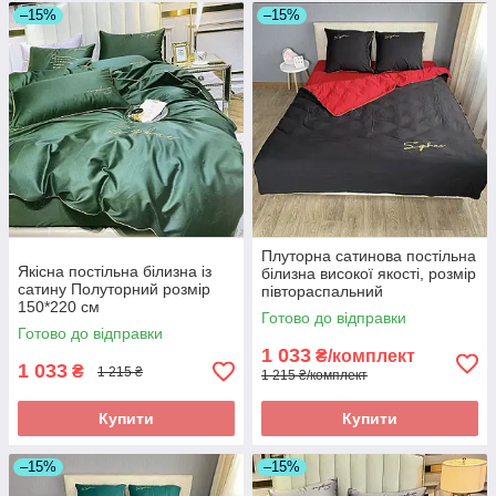
–15%
–15%
Плуторна сатинова постільна
Якісна постільна білизна із
білизна високої якості, розмір
сатину Полуторний розмір
півтораспальний
150*220 см
Готово до відправки
Готово до відправки
1 033
₴/комплект
1 033
₴
1 215 ₴
1 215 ₴/комплект
Купити
Купити
–15%
–15%