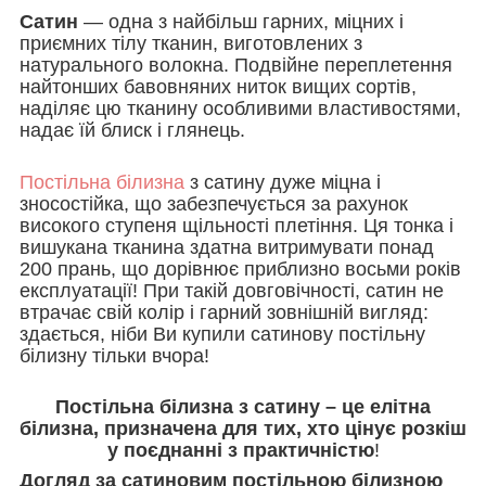
Сатин
— одна з найбільш гарних, міцних і
приємних тілу тканин, виготовлених з
натурального волокна. Подвійне переплетення
найтонших бавовняних ниток вищих сортів,
наділяє цю тканину особливими властивостями,
надає їй блиск і глянець.
Постільна білизна
з сатину дуже міцна і
зносостійка, що забезпечується за рахунок
високого ступеня щільності плетіння. Ця тонка і
вишукана тканина здатна витримувати понад
200 прань, що дорівнює приблизно восьми років
експлуатації! При такій довговічності, сатин не
втрачає свій колір і гарний зовнішній вигляд:
здається, ніби Ви купили сатинову постільну
білизну тільки вчора!
Постільна білизна з сатину – це елітна
білизна, призначена для тих, хто цінує розкіш
у поєднанні з практичністю
!
Догляд за сатиновим постільною білизною