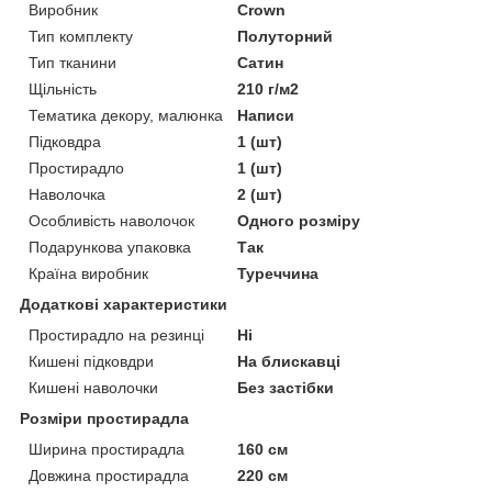
Виробник
Crown
Тип комплекту
Полуторний
Тип тканини
Сатин
Щільність
210 г/м2
Тематика декору, малюнка
Написи
Підковдра
1 (шт)
Простирадло
1 (шт)
Наволочка
2 (шт)
Особливість наволочок
Одного розміру
Подарункова упаковка
Так
Країна виробник
Туреччина
Додаткові характеристики
Простирадло на резинці
Ні
Кишені підковдри
На блискавці
Кишені наволочки
Без застібки
Розміри простирадла
Ширина простирадла
160 см
Довжина простирадла
220 см