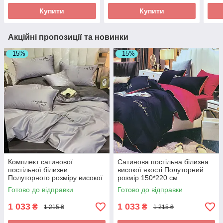
Купити
Купити
Акційні пропозиції та новинки
–15%
–15%
Комплект сатинової
Сатинова постільна білизна
постільної білизни
високої якості Полуторний
Полуторного розміру високої
розмір 150*220 см
якості
Готово до відправки
Готово до відправки
1 033
1 033
₴
₴
1 215 ₴
1 215 ₴