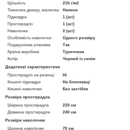
Щільність
210 г/м2
Тематика декору, малюнка
Написи
Підковдра
1 (шт)
Простирадло
1 (шт)
Наволочка
2 (шт)
Особливість наволочок
Одного розміру
Подарункова упаковка
Так
Країна виробник
Туреччина
Колір
Чорний із синім
Додаткові характеристики
Простирадло на резинці
Ні
Кишені підковдри
На блискавці
Кишені наволочки
Без застібки
Розміри простирадла
Ширина простирадла
220 см
Довжина простирадла
240 см
Розміри наволочки
Ширина наволочки
70 см