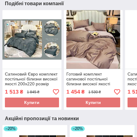
Подібні товари компанії
Сатиновий Євро комплект
Готовий комплект
Сати
постільної білизни високої
сатинової постільної
пост
якості 200х220 розмір
білизни високої якості
якос
підодіяльника
Євро розміру
підо
1 513
1 454
1 5
₴
₴
1 845 ₴
1 530 ₴
Купити
Купити
Акційні пропозиції та новинки
–20%
–20%