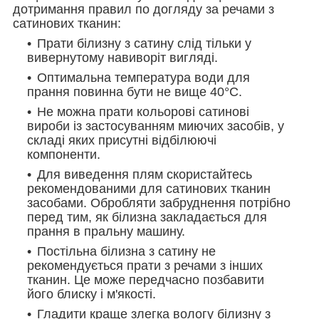
дотримання правил по догляду за речами з
сатинових тканин:
Прати білизну з сатину слід тільки у
вивернутому навиворіт вигляді.
Оптимальна температура води для
прання повинна бути не вище 40°С.
Не можна прати кольорові сатинові
вироби із застосуванням миючих засобів, у
складі яких присутні відбілюючі
компоненти.
Для виведення плям скористайтесь
рекомендованими для сатинових тканин
засобами. Обробляти забруднення потрібно
перед тим, як білизна закладається для
прання в пральну машину.
Постільна білизна з сатину не
рекомендується прати з речами з інших
тканин. Це може передчасно позбавити
його блиску і м'якості.
Гладити краще злегка вологу білизну з