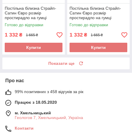
Постільна білизна Страйп-
Постільна білизна Страйп-
Сатин Євро розмір
Сатин Євро розмір
простирадло на гумці
простирадло на гумці
180*200+25см Висока якість
180*200+25см Висока якість
Готово до відправки
Готово до відправки
1 332
1 332
₴
₴
1 665 ₴
1 665 ₴
Купити
Купити
Показати ще
Про нас
99% позитивних з 458 відгуків за рік
Працює з 18.05.2020
м. Хмельницький
Геологов 7, Хмельницький, Україна
Контакти