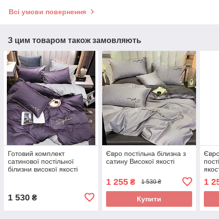
Всі умови повернення
З цим товаром також замовляють
Готовий комплект
Євро постільна білизна з
Євро
сатинової постільної
сатину Високої якості
пост
білизни високої якості
якос
Євро розміру
1 255
1 2
₴
1 530 ₴
1 530
₴
Купити