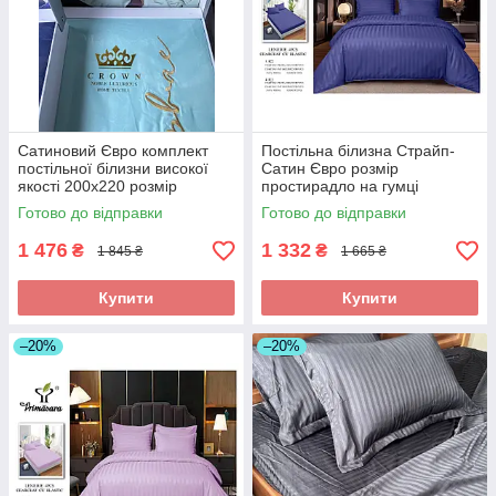
Сатиновий Євро комплект
Постільна білизна Страйп-
постільної білизни високої
Сатин Євро розмір
якості 200х220 розмір
простирадло на гумці
підодіяльника
180*200+25см Висока якість
Готово до відправки
Готово до відправки
1 476
1 332
₴
₴
1 845 ₴
1 665 ₴
Купити
Купити
–20%
–20%