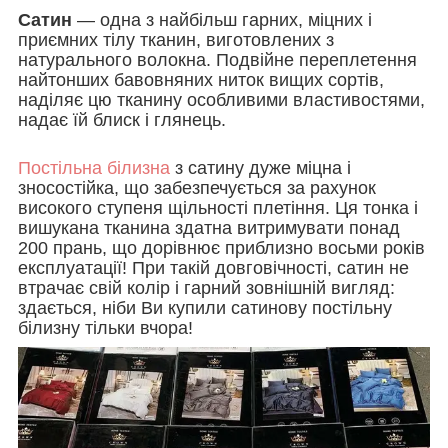
Сатин
— одна з найбільш гарних, міцних і
приємних тілу тканин, виготовлених з
натурального волокна. Подвійне переплетення
найтонших бавовняних ниток вищих сортів,
наділяє цю тканину особливими властивостями,
надає їй блиск і глянець.
Постільна білизна
з сатину дуже міцна і
зносостійка, що забезпечується за рахунок
високого ступеня щільності плетіння. Ця тонка і
вишукана тканина здатна витримувати понад
200 прань, що дорівнює приблизно восьми років
експлуатації! При такій довговічності, сатин не
втрачає свій колір і гарний зовнішній вигляд:
здається, ніби Ви купили сатинову постільну
білизну тільки вчора!