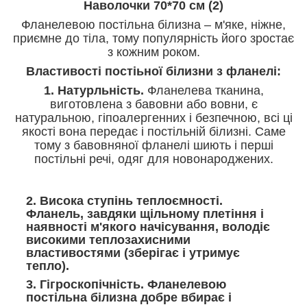
Наволочки 70*70 см (2)
Фланелевою постільна білизна – м'яке, ніжне,
приємне до тіла, тому популярність його зростає
з кожним роком.
Властивості постіьної білизни з фланелі:
1. Натурльність.
Фланелева тканина,
виготовлена з бавовни або вовни, є
натуральною, гіпоалергенних і безпечною, всі ці
якості вона передає і постільній білизні. Саме
тому з бавовняної фланелі шиють і перші
постільні речі, одяг для новонароджених.
2. Висока ступінь теплоємності.
Фланель, завдяки щільному плетіння і
наявності м'якого начісування, володіє
високими теплозахисними
властивостями (зберігає і утримує
тепло).
3. Гігроскопічність.
Фланелевою
постільна білизна добре вбирає і