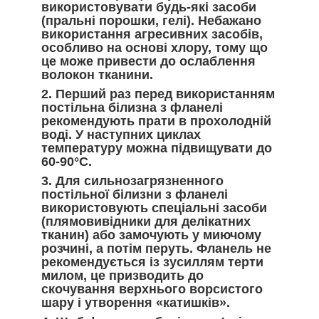
використовувати будь-які засоби
(пральні порошки, гелі). Небажано
використання агресивних засобів,
особливо на основі хлору, тому що
це може привести до ослаблення
волокон тканини.
2. Перший раз перед використанням
постільна білизна з фланелі
рекомендують прати в прохолодній
воді. У наступних циклах
температуру можна підвищувати до
60-90°С.
3. Для сильнозагрязненного
постільної білизни з фланелі
використовують спеціальні засоби
(плямовивідники для делікатних
тканин) або замочують у миючому
розчині, а потім перуть. Фланель не
рекомендується із зусиллям терти
милом, це призводить до
скочування верхнього ворсистого
шару і утворення «катишків».