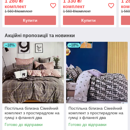
1 280
1 330
1 2
₴/
₴/
підодіяльника
підодіяльника
підо
комплект
комплект
ком
1 560 ₴/комплект
1 560 ₴/комплект
1 560
Купити
Купити
Акційні пропозиції та новинки
–18%
–18%
Постільна білизна Сімейний
Постільна білизна Сімейний
комплект з простирадлом на
комплект з простирадлом на
гумці з фланелі два
гумці з фланелі два
підодіяльника
підодіяльника
Готово до відправки
Готово до відправки