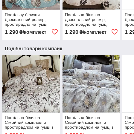
Постільну білизни
Постільна білизна
Пост
Двоспальний розмір,
Двоспальний розмір,
Двос
простирадло на гумці
простирадло на гумці
прос
160х200+20см.
160х200+20см.
160
1 290
1 290
1 2
₴/комплект
₴/комплект
Подібні товари компанії
Постільна білизна
Постільна білизна
Пост
Сімейний комплект з
Сімейний комплект з
Сіме
простирадлом на гумці з
простирадлом на гумці з
прос
фланелі два
фланелі два
флан