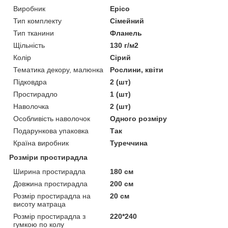
Виробник
Epico
Тип комплекту
Сімейний
Тип тканини
Фланель
Щільність
130 г/м2
Колір
Сірий
Тематика декору, малюнка
Рослини, квіти
Підковдра
2 (шт)
Простирадло
1 (шт)
Наволочка
2 (шт)
Особливість наволочок
Одного розміру
Подарункова упаковка
Так
Країна виробник
Туреччина
Розміри простирадла
Ширина простирадла
180 см
Довжина простирадла
200 см
Розмір простирадла на
20 см
висоту матраца
Розмір простирадла з
220*240
гумкою по колу