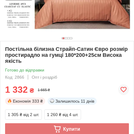
Постільна білизна Страйп-Сатин Євро розмір
простирадло на гумці 180*200+25см Висока
якість
Готово до відправки
Код: 2866
Опт і роздріб
1 332
₴
1 665 ₴
Економія
333 ₴
Залишилось
11 днів
1 305 ₴
від 2 шт.
1 260 ₴
від 4 шт.
Купити