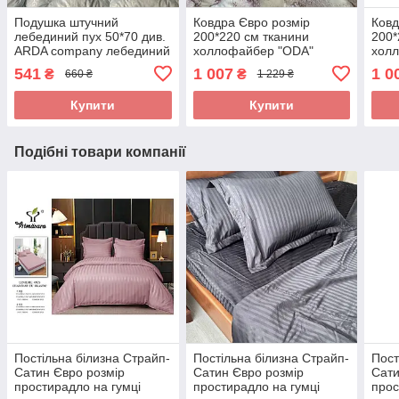
Подушка штучний
Ковдра Євро розмір
Ковд
лебединий пух 50*70 див.
200*220 см тканини
200*
ARDA company лебединий
холлофайбер "ODA"
хол
пух. Чохол 100% бавовна
Стьобана ковдра
Стьо
541
1 007
1 0
₴
₴
660 ₴
1 229 ₴
Купити
Купити
Подібні товари компанії
Постільна білизна Страйп-
Постільна білизна Страйп-
Пост
Сатин Євро розмір
Сатин Євро розмір
Сати
простирадло на гумці
простирадло на гумці
прос