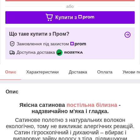
або
Купити з
Що таке купити з Пром?
Замовлення під захистом
Доступна доставка
Опис
Характеристики
Доставка
Оплата
Умови п
Опис
Якісна сатинова
постільна білизна
-
надзвичайно м'яка і гладка.
Сатинове полотно з натуральних волокон
екологічно, тому не викликає алергічних реакцій.
Сатин гігроскопічний і дихаючий – вбирає і
випаровує зайву вологу з тіла, підвищуючи