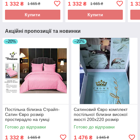
180*200+25см Висока
180*200+25см Висока
180*
1 332
1 332
1 3
₴
₴
1 665 ₴
1 665 ₴
якість
якість
якіс
Купити
Купити
Акційні пропозиції та новинки
–20%
–20%
Постільна білизна Страйп-
Сатиновий Євро комплект
Сатин Євро розмір
постільної білизни високої
простирадло на гумці
якості 200х220 розмір
180*200+25см Висока якість
підодіяльника
Готово до відправки
Готово до відправки
1 332
1 476
₴
₴
1 665 ₴
1 845 ₴