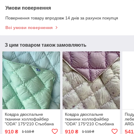
Умови повернення
Повернення товару впродовж 14 днів за рахунок покупця
Всі умови повернення
З цим товаром також замовляють
Ковдра двоспальне
Ковдра двоспальне
Под
тканини холлофайбер
тканини холлофайбер
лебе
"ODA" 175*210 Стьобана
"ODA" 175*210 Стьобана
ARD
ковдра
ковдра
пух.
910
910
541
₴
₴
1 110 ₴
1 110 ₴