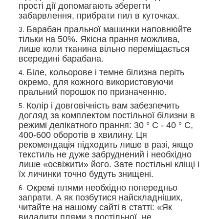
прості дії допомагають зберегти
забарвлення, прибрати пил в куточках.
Барабан пральної машинки наповнюйте
тільки на 50%. Якісна прання можлива,
лише коли тканина вільно переміщається
всередині барабана.
Біле, кольорове і темне білизна періть
окремо, для кожного використовуючи
пральний порошок по призначенню.
Колір і довговічність вам забезпечить
догляд за комплектом постільної білизни в
режимі делікатного прання: 30 ° С - 40 ° С,
400-600 оборотів в хвилину. Ця
рекомендація підходить лише в разі, якщо
текстиль не дуже забруднений і необхідно
лише «освіжити» його. Зате постільні кліщі і
їх личинки точно будуть знищені.
Окремі плями необхідно попередньо
запрати. А як позбутися найскладніших,
читайте на нашому сайті в статті: «Як
видалити плями з постільної, не