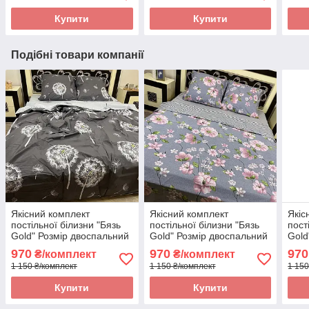
Купити
Купити
Подібні товари компанії
Якісний комплект
Якісний комплект
Якіс
постільної білизни "Бязь
постільної білизни "Бязь
пост
Gold" Розмір двоспальний
Gold" Розмір двоспальний
Gold
180 * 215
180 * 215
180 
970
970
970
₴/комплект
₴/комплект
1 150 ₴/комплект
1 150 ₴/комплект
1 150
Купити
Купити