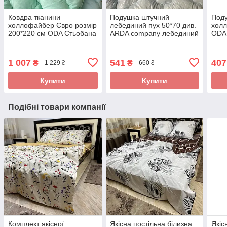
Ковдра тканини
Подушка штучний
Поду
холлофайбер Євро розмір
лебединий пух 50*70 див.
холл
200*220 см ODA Стьобана
ARDA company лебединий
ODA 
ковдра
пух. Чохол 100% бавовна
замк
1 007
541
407
₴
₴
1 229 ₴
660 ₴
Купити
Купити
Подібні товари компанії
Комплект якісної
Якісна постільна білизна
Якіс