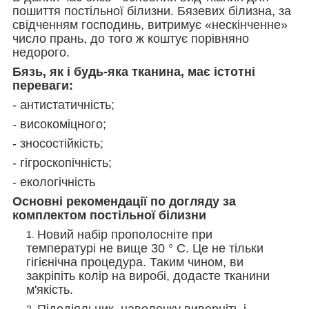
пошиття постільної білизни. Бязевих білизна, за
свідченням господинь, витримує «нескінченне»
число прань, до того ж коштує порівняно
недорого.
Бязь, як і будь-яка тканина, має істотні
переваги:
- антистатичність;
- високоміцного;
- зносостійкість;
- гігроскопічність;
- екологічність
Основні рекомендації по догляду за
комплектом постільної білизни
Новий набір прополосніте при
температурі не вище 30 ° С. Це не тільки
гігієнічна процедура. Таким чином, ви
закріпіть колір на виробі, додасте тканини
м'якість.
Підодіяльник, наволочку виверніть і