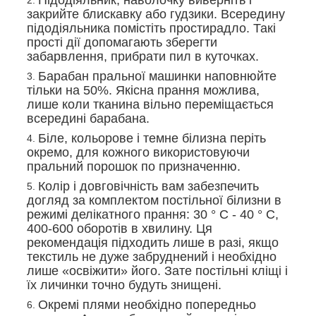
закрийте блискавку або гудзики. Всередину
підодіяльника помістіть простирадло. Такі
прості дії допомагають зберегти
забарвлення, прибрати пил в куточках.
Барабан пральної машинки наповнюйте
тільки на 50%. Якісна прання можлива,
лише коли тканина вільно переміщається
всередині барабана.
Біле, кольорове і темне білизна періть
окремо, для кожного використовуючи
пральний порошок по призначенню.
Колір і довговічність вам забезпечить
догляд за комплектом постільної білизни в
режимі делікатного прання: 30 ° С - 40 ° С,
400-600 оборотів в хвилину. Ця
рекомендація підходить лише в разі, якщо
текстиль не дуже забруднений і необхідно
лише «освіжити» його. Зате постільні кліщі і
їх личинки точно будуть знищені.
Окремі плями необхідно попередньо