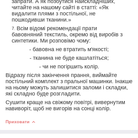
запрати. А як позбутися найскладніших,
читайте на нашому сайті в статті: «Як
видалити плями з постільної, не
пошкодивши тканини.»
Всім відомі рекомендації прати
бавовняний текстиль, окремо від виробів з
синтетики. Ми розповімо чому:
- бавовна не втратить м'якості;
- тканина не буде кашлатіться;
- чи не погіршить колір.
Відразу після закінчення прання, виймайте
постільний комплект з пральної машинки. Інакше
на ньому можуть залишитися заломи і складки,
які складно буде розгладити.
Сушити краще на свіжому повітрі, вивернутим
навиворіт, щоб не вигорів на сонці колір.
Приховати