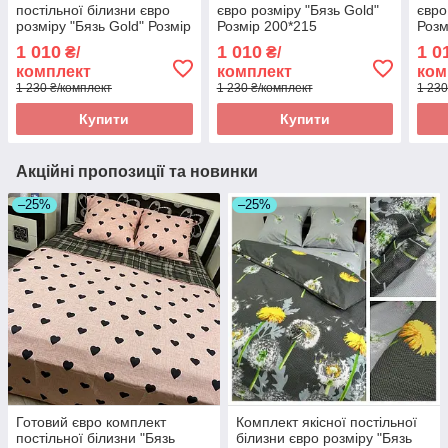
постільної білизни євро
євро розміру "Бязь Gold"
євро
розміру "Бязь Gold" Розмір
Розмір 200*215
Розм
200*215
1 010
1 010
1 0
₴/
₴/
комплект
комплект
ком
1 230 ₴/комплект
1 230 ₴/комплект
1 230
Купити
Купити
Акційні пропозиції та новинки
–25%
–25%
Готовий євро комплект
Комплект якісної постільної
постільної білизни "Бязь
білизни євро розміру "Бязь