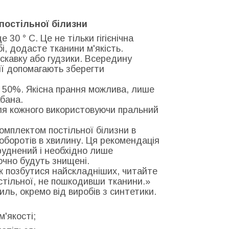
постільної білизни
30 ° С. Це не тільки гігієнічна
бі, додасте тканини м'якість.
искавку або гудзики. Всередину
дії допомагають зберегти
 50%. Якісна прання можлива, лише
бана.
для кожного використовуючи пральний
комплектом постільної білизни в
0 оборотів в хвилину. Ця рекомендація
руднений і необхідно лише
точно будуть знищені.
к позбутися найскладніших, читайте
остільної, не пошкодивши тканини.»
ль, окремо від виробів з синтетики.
м'якості;