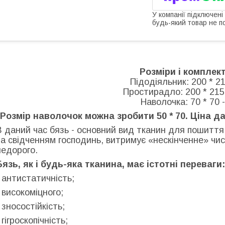
У компанії підключені
будь-який товар не п
Розміри і комплект
Підодіяльник: 200 * 21
Простирадло: 200 * 215 
Наволочка: 70 * 70 
"Розмір наволочок можна зробити 50 * 70. Ціна да
В даний час бязь - основний вид тканин для пошиття 
за свідченням господинь, витримує «нескінченне» чис
недорого.
Бязь, як і будь-яка тканина, має істотні переваги:
- антистатичність;
- високоміцного;
- зносостійкість;
 гігроскопічність;