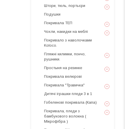
Штори, тюль, портьєри
Подушки
Покривала ТЕП
Чохли, накидки на меблі
Покривало з наволочками
Koloco.
Пляжні килимки, пончо,
рушники.
Простыня на резинке
Покривала велюрові
Покривала "Травичка"
Дитячі іграшки пледи 3 в 1
Гобеленові покривала (Капа)
Покривала, пледи з
бамбукового волокна (
Мікрофібра )