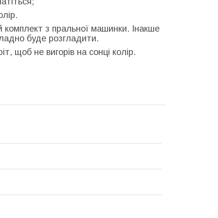
атіться;
олір.
й комплект з пральної машинки. Інакше
кладно буде розгладити.
т, щоб не вигорів на сонці колір.