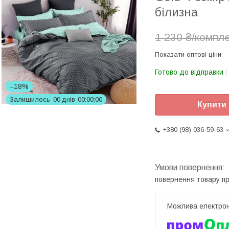
білизна
1 230 ₴/компл
Показати оптові ціни
Готово до відправки
–18%
Залишилось
0
0
днів
0
0
0
0
0
0
Купити
+380 (98) 036-59-63
повернення товару п