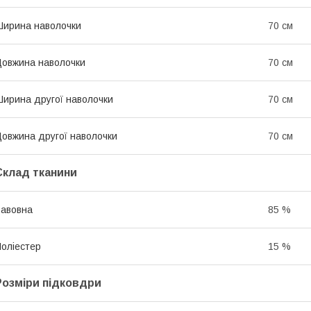
ирина наволочки
70 см
овжина наволочки
70 см
ирина другої наволочки
70 см
овжина другої наволочки
70 см
Склад тканини
авовна
85 %
оліестер
15 %
Розміри підковдри