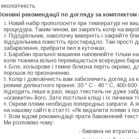
- екологічність
Основні рекомендації по догляду за комплектом 
Новий набір прополосніте при температурі не вище 
процедура. Таким чином, ви закріпіть колір на виро
Підодіяльник, наволочку виверніть і закрийте бл
підодіяльника помістіть простирадло. Такі прості 
забарвлення, прибрати пил в куточках.
Барабан пральної машинки наповнюйте тільки на
коли тканина вільно переміщається всередині бара
Біле, кольорове і темне білизна періть окремо, 
порошок по призначенню.
Колір і довговічність вам забезпечить догляд за 
режимі делікатного прання: 30 ° С - 40 ° С, 400-60
підходить лише в разі, якщо текстиль не дуже заб
«освіжити» його. Зате постільні кліщі і їх личинки 
Окремі плями необхідно попередньо запрати. А я
на нашому сайті в статті: «Як видалити плями з п
Всім відомі рекомендації прати бавовняний тексти
Ми розповімо чому:
- бавовна не втратить 