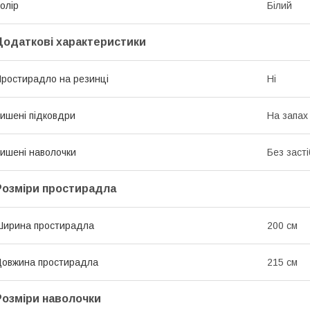
олір
Білий
Додаткові характеристики
ростирадло на резинці
Ні
ишені підковдри
На запах
ишені наволочки
Без засті
Розміри простирадла
ирина простирадла
200 см
овжина простирадла
215 см
Розміри наволочки