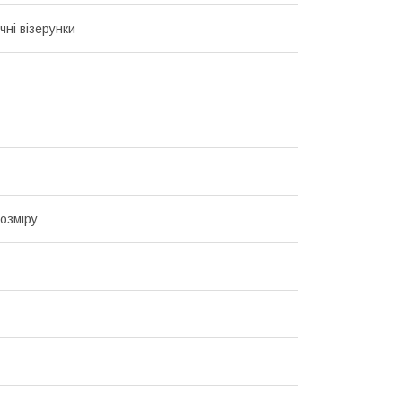
чні візерунки
озміру