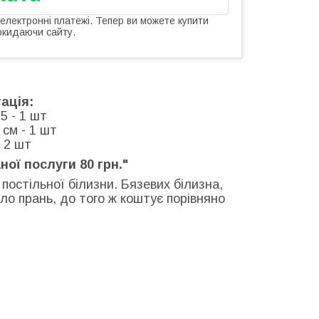
 електронні платежі. Тепер ви можете купити
окидаючи сайту.
ація:
5 - 1 шт
см - 1 шт
- 2 шт
ної послуги 80 грн."
постільної білизни. Бязевих білизна,
ло прань, до того ж коштує порівняно