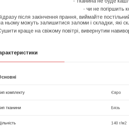
- тканина не буде кашл
- чи не погіршить к
Відразу після закінчення прання, виймайте постільни
на ньому можуть залишитися заломи і складки, які с
Сушити краще на свіжому повітрі, вивернутим навиворі
арактеристики
Основні
ип комплекту
Євро
ип тканини
Бязь
ільність
140 г/м2