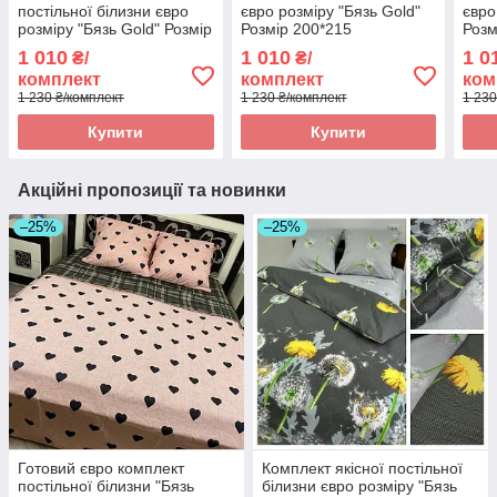
постільної білизни євро
євро розміру "Бязь Gold"
євро
розміру "Бязь Gold" Розмір
Розмір 200*215
Розм
200*215
1 010
1 010
1 0
₴/
₴/
комплект
комплект
ком
1 230 ₴/комплект
1 230 ₴/комплект
1 230
Купити
Купити
Акційні пропозиції та новинки
–25%
–25%
Готовий євро комплект
Комплект якісної постільної
постільної білизни "Бязь
білизни євро розміру "Бязь