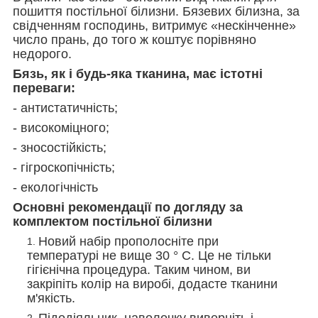
пошиття постільної білизни. Бязевих білизна, за
свідченням господинь, витримує «нескінченне»
число прань, до того ж коштує порівняно
недорого.
Бязь, як і будь-яка тканина, має істотні
переваги:
- антистатичність;
- високоміцного;
- зносостійкість;
- гігроскопічність;
- екологічність
Основні рекомендації по догляду за
комплектом постільної білизни
Новий набір прополосніте при
температурі не вище 30 ° С. Це не тільки
гігієнічна процедура. Таким чином, ви
закріпіть колір на виробі, додасте тканини
м'якість.
Підодіяльник, наволочку виверніть і