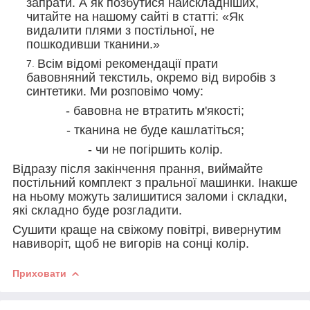
запрати. А як позбутися найскладніших,
читайте на нашому сайті в статті: «Як
видалити плями з постільної, не
пошкодивши тканини.»
Всім відомі рекомендації прати
бавовняний текстиль, окремо від виробів з
синтетики. Ми розповімо чому:
- бавовна не втратить м'якості;
- тканина не буде кашлатіться;
- чи не погіршить колір.
Відразу після закінчення прання, виймайте
постільний комплект з пральної машинки. Інакше
на ньому можуть залишитися заломи і складки,
які складно буде розгладити.
Сушити краще на свіжому повітрі, вивернутим
навиворіт, щоб не вигорів на сонці колір.
Приховати