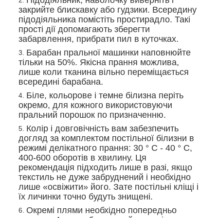
закрийте блискавку або гудзики. Всередину
підодіяльника помістіть простирадло. Такі
прості дії допомагають зберегти
забарвлення, прибрати пил в куточках.
Барабан пральної машинки наповнюйте
тільки на 50%. Якісна прання можлива,
лише коли тканина вільно переміщається
всередині барабана.
Біле, кольорове і темне білизна періть
окремо, для кожного використовуючи
пральний порошок по призначенню.
Колір і довговічність вам забезпечить
догляд за комплектом постільної білизни в
режимі делікатного прання: 30 ° С - 40 ° С,
400-600 оборотів в хвилину. Ця
рекомендація підходить лише в разі, якщо
текстиль не дуже забруднений і необхідно
лише «освіжити» його. Зате постільні кліщі і
їх личинки точно будуть знищені.
Окремі плями необхідно попередньо