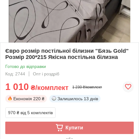
Євро розмір постільної білизни "Бязь Gold"
Розмір 200*215 Якісна постільна білизна
Готово до відправки
Код: 2744
Опт і роздріб
1 010
₴/комплект
1 230 ₴/комплект
Економія
220 ₴
Залишилось
13 днів
970 ₴
від 5 комплектів
Купити
або