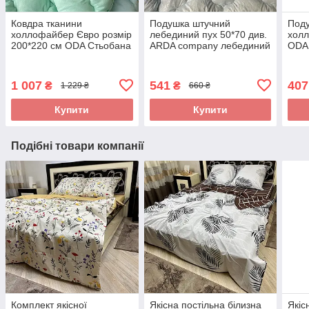
Ковдра тканини
Подушка штучний
Поду
холлофайбер Євро розмір
лебединий пух 50*70 див.
холл
200*220 см ODA Стьобана
ARDA company лебединий
ODA 
ковдра
пух. Чохол 100% бавовна
замк
1 007
541
407
₴
₴
1 229 ₴
660 ₴
Купити
Купити
Подібні товари компанії
Комплект якісної
Якісна постільна білизна
Якіс