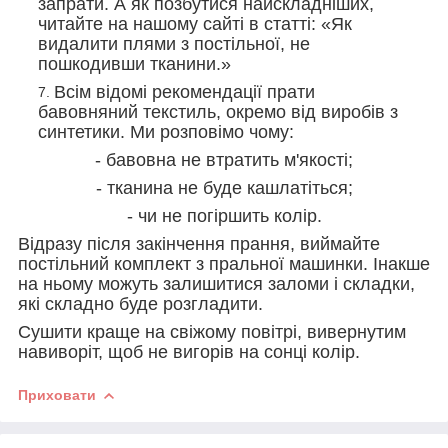
запрати. А як позбутися найскладніших,
читайте на нашому сайті в статті: «Як
видалити плями з постільної, не
пошкодивши тканини.»
Всім відомі рекомендації прати
бавовняний текстиль, окремо від виробів з
синтетики. Ми розповімо чому:
- бавовна не втратить м'якості;
- тканина не буде кашлатіться;
- чи не погіршить колір.
Відразу після закінчення прання, виймайте
постільний комплект з пральної машинки. Інакше
на ньому можуть залишитися заломи і складки,
які складно буде розгладити.
Сушити краще на свіжому повітрі, вивернутим
навиворіт, щоб не вигорів на сонці колір.
Приховати