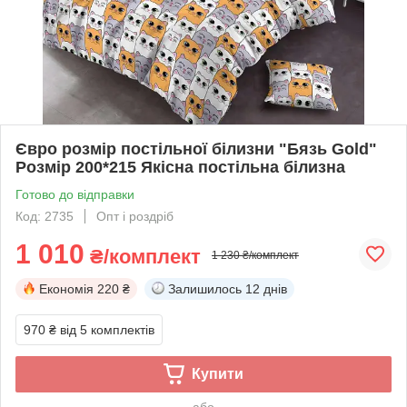
Євро розмір постільної білизни "Бязь Gold"
Розмір 200*215 Якісна постільна білизна
Готово до відправки
Код: 2735
Опт і роздріб
1 010
₴/комплект
1 230 ₴/комплект
Економія
220 ₴
Залишилось
12 днів
970 ₴
від 5 комплектів
Купити
або