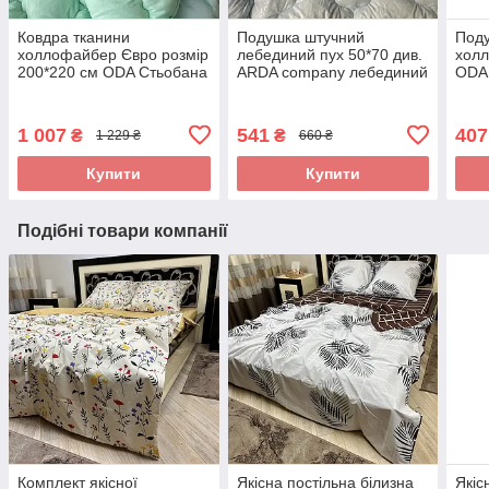
Ковдра тканини
Подушка штучний
Поду
холлофайбер Євро розмір
лебединий пух 50*70 див.
холл
200*220 см ODA Стьобана
ARDA company лебединий
ODA 
ковдра
пух. Чохол 100% бавовна
замк
1 007
541
407
₴
₴
1 229 ₴
660 ₴
Купити
Купити
Подібні товари компанії
Комплект якісної
Якісна постільна білизна
Якіс