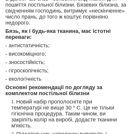
пошиття постільної білизни. Бязевих білизна, за
свідченням господинь, витримує «нескінченне»
число прань, до того ж коштує порівняно
недорого.
Бязь, як і будь-яка тканина, має істотні
переваги:
- антистатичність;
- високоміцного;
- зносостійкість;
- гігроскопічність;
- екологічність
Основні рекомендації по догляду за
комплектом постільної білизни
Новий набір прополосніте при
температурі не вище 30 ° С. Це не тільки
гігієнічна процедура. Таким чином, ви
закріпіть колір на виробі, додасте тканини
м'якість.
Підодіяльник, наволочку виверніть і