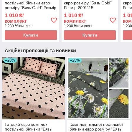
постільної білизни євро
євро розміру "Бязь Gold"
євро
розміру "Бязь Gold" Розмір
Розмір 200*215
Розм
200*215
1 010
1 010
1 0
₴/
₴/
комплект
комплект
ком
1 230 ₴/комплект
1 230 ₴/комплект
1 230
Купити
Купити
Акційні пропозиції та новинки
–25%
–25%
Готовий євро комплект
Комплект якісної постільної
постільної білизни "Бязь
білизни євро розміру "Бязь