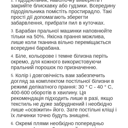
закрийте блискавку або гудзики. Всередину
підодіяльника помістіть простирадло. Такі
прості дії допомагають зберегти
забарвлення, прибрати пил в куточках.
Барабан пральної машинки наповнюйте
тільки на 50%. Якісна прання можлива,
лише коли тканина вільно переміщається
всередині барабана.
Біле, кольорове і темне білизна періть
окремо, для кожного використовуючи
пральний порошок по призначенню.
Колір і довговічність вам забезпечить
догляд за комплектом постільної білизни в
режимі делікатного прання: 30 ° С - 40 ° С,
400-600 оборотів в хвилину. Ця
рекомендація підходить лише в разі, якщо
текстиль не дуже забруднений і необхідно
лише «освіжити» його. Зате постільні кліщі і
їх личинки точно будуть знищені.
Окремі плями необхідно попередньо