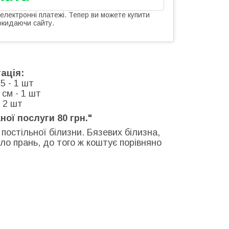
 електронні платежі. Тепер ви можете купити
окидаючи сайту.
ація:
5 - 1 шт
см - 1 шт
- 2 шт
ної послуги 80 грн."
постільної білизни. Бязевих білизна,
ло прань, до того ж коштує порівняно