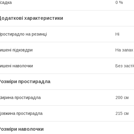
садка
0 %
Додаткові характеристики
ростирадло на резинці
Ні
ишені підковдри
На запах
ишені наволочки
Без засті
Розміри простирадла
ирина простирадла
200 см
овжина простирадла
215 см
Розміри наволочки