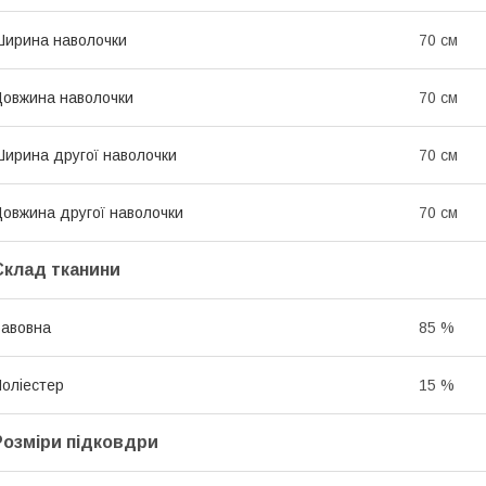
ирина наволочки
70 см
овжина наволочки
70 см
ирина другої наволочки
70 см
овжина другої наволочки
70 см
Склад тканини
авовна
85 %
оліестер
15 %
Розміри підковдри