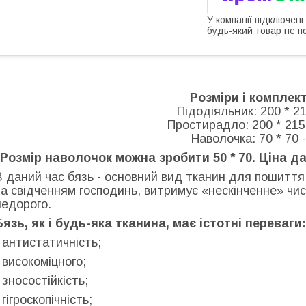
У компанії підключені
будь-який товар не п
Розміри і комплект
Підодіяльник: 200 * 21
Простирадло: 200 * 215 
Наволочка: 70 * 70 
"Розмір наволочок можна зробити 50 * 70. Ціна да
В даний час бязь - основний вид тканин для пошиття 
за свідченням господинь, витримує «нескінченне» чис
недорого.
Бязь, як і будь-яка тканина, має істотні переваги:
- антистатичність;
- високоміцного;
- зносостійкість;
 гігроскопічність;