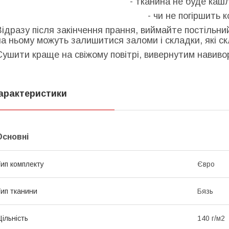
- тканина не буде кашл
- чи не погіршить к
Відразу після закінчення прання, виймайте постільни
на ньому можуть залишитися заломи і складки, які с
Сушити краще на свіжому повітрі, вивернутим навиворі
арактеристики
Основні
ип комплекту
Євро
ип тканини
Бязь
ільність
140 г/м2