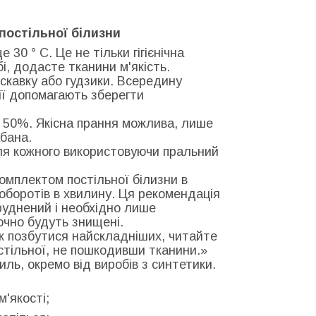
постільної білизни
30 ° С. Це не тільки гігієнічна
бі, додасте тканини м'якість.
искавку або гудзики. Всередину
дії допомагають зберегти
 50%. Якісна прання можлива, лише
бана.
для кожного використовуючи пральний
комплектом постільної білизни в
0 оборотів в хвилину. Ця рекомендація
руднений і необхідно лише
точно будуть знищені.
к позбутися найскладніших, читайте
остільної, не пошкодивши тканини.»
ль, окремо від виробів з синтетики.
м'якості;