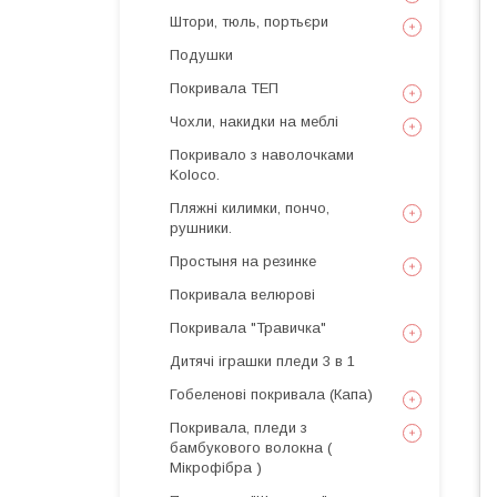
Штори, тюль, портьєри
Подушки
Покривала ТЕП
Чохли, накидки на меблі
Покривало з наволочками
Koloco.
Пляжні килимки, пончо,
рушники.
Простыня на резинке
Покривала велюрові
Покривала "Травичка"
Дитячі іграшки пледи 3 в 1
Гобеленові покривала (Капа)
Покривала, пледи з
бамбукового волокна (
Мікрофібра )