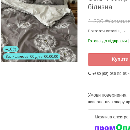
білизна
1 230 ₴/компл
Показати оптові ціни
Готово до відправки
–18%
Залишилось
0
0
днів
0
0
0
0
0
0
Купити
+380 (98) 036-59-63
повернення товару п