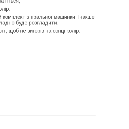
атіться;
олір.
й комплект з пральної машинки. Інакше
кладно буде розгладити.
т, щоб не вигорів на сонці колір.