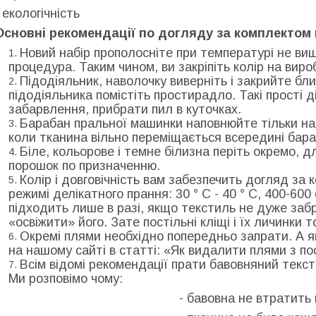
- екологічність
Основні рекомендації по догляду за комплектом 
Новий набір прополосніте при температурі не вище 
процедура. Таким чином, ви закріпіть колір на виро
Підодіяльник, наволочку виверніть і закрийте бл
підодіяльника помістіть простирадло. Такі прості 
забарвлення, прибрати пил в куточках.
Барабан пральної машинки наповнюйте тільки на
коли тканина вільно переміщається всередині бара
Біле, кольорове і темне білизна періть окремо, 
порошок по призначенню.
Колір і довговічність вам забезпечить догляд за 
режимі делікатного прання: 30 ° С - 40 ° С, 400-60
підходить лише в разі, якщо текстиль не дуже заб
«освіжити» його. Зате постільні кліщі і їх личинки 
Окремі плями необхідно попередньо запрати. А я
на нашому сайті в статті: «Як видалити плями з п
Всім відомі рекомендації прати бавовняний тексти
Ми розповімо чому:
- бавовна не втратить 