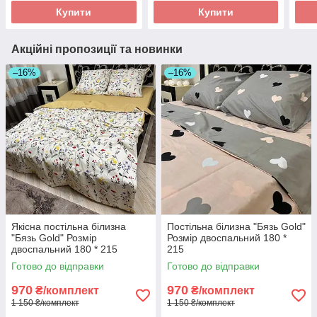
Купити
Купити
Акційні пропозиції та новинки
–16%
–16%
Якісна постільна білизна
Постільна білизна "Бязь Gold"
"Бязь Gold" Розмір
Розмір двоспальний 180 *
двоспальний 180 * 215
215
Готово до відправки
Готово до відправки
970
970
₴/комплект
₴/комплект
1 150 ₴/комплект
1 150 ₴/комплект