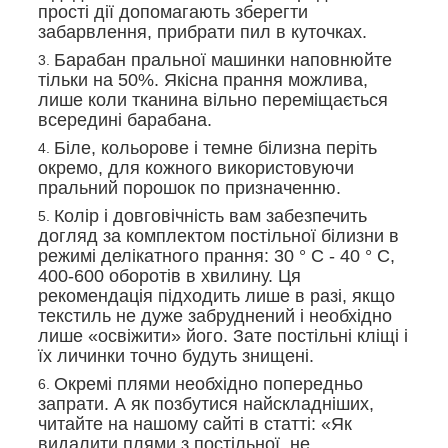
прості дії допомагають зберегти
забарвлення, прибрати пил в куточках.
Барабан пральної машинки наповнюйте
тільки на 50%. Якісна прання можлива,
лише коли тканина вільно переміщається
всередині барабана.
Біле, кольорове і темне білизна періть
окремо, для кожного використовуючи
пральний порошок по призначенню.
Колір і довговічність вам забезпечить
догляд за комплектом постільної білизни в
режимі делікатного прання: 30 ° С - 40 ° С,
400-600 оборотів в хвилину. Ця
рекомендація підходить лише в разі, якщо
текстиль не дуже забруднений і необхідно
лише «освіжити» його. Зате постільні кліщі і
їх личинки точно будуть знищені.
Окремі плями необхідно попередньо
запрати. А як позбутися найскладніших,
читайте на нашому сайті в статті: «Як
видалити плями з постільної, не