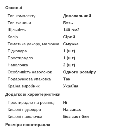
Основні
Тип комплекту
Двоспальний
Тип тканини
Бязь
Щільність
140 г/м2
Колір
Сірий
Тематика декору, малюнка
Смужка
Підковдра
1 (шт)
Простирадло
1 (шт)
Наволочка
2 (шт)
Особливість наволочок
Одного розміру
Подарункова упаковка
Так
Країна виробник
Україна
Додаткові характеристики
Простирадло на резинці
Ні
Кишені підковдри
На запах
Кишені наволочки
Без застібки
Розміри простирадла