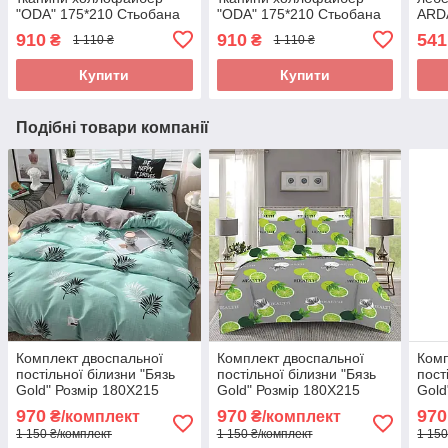
"ODA" 175*210 Стьобана
"ODA" 175*210 Стьобана
ARD
ковдра
ковдра
пух.
910
910
541
₴
₴
1 110 ₴
1 110 ₴
Купити
Купити
Подібні товари компанії
Комплект двоспальної
Комплект двоспальної
Комп
постільної білизни "Бязь
постільної білизни "Бязь
пост
Gold" Розмір 180Х215
Gold" Розмір 180Х215
Gold
970
970
970
₴/комплект
₴/комплект
1 150 ₴/комплект
1 150 ₴/комплект
1 150