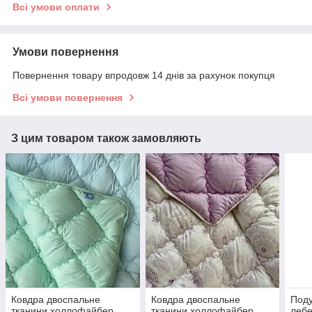
Всі умови оплати
Умови повернення
Повернення товару впродовж 14 днів за рахунок покупця
Всі умови повернення
З цим товаром також замовляють
Ковдра двоспальне
Ковдра двоспальне
Под
тканини холлофайбер
тканини холлофайбер
лебе