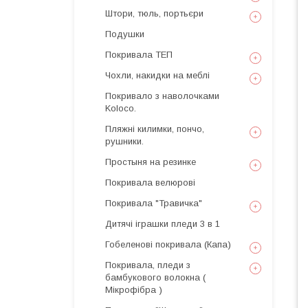
Штори, тюль, портьєри
Подушки
Покривала ТЕП
Чохли, накидки на меблі
Покривало з наволочками
Koloco.
Пляжні килимки, пончо,
рушники.
Простыня на резинке
Покривала велюрові
Покривала "Травичка"
Дитячі іграшки пледи 3 в 1
Гобеленові покривала (Капа)
Покривала, пледи з
бамбукового волокна (
Мікрофібра )