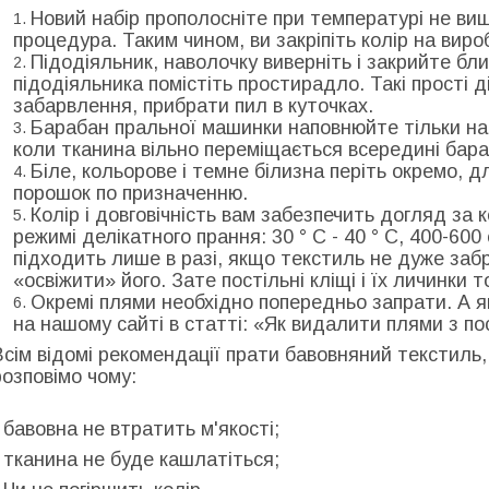
Новий набір прополосніте при температурі не вище 
процедура. Таким чином, ви закріпіть колір на виро
Підодіяльник, наволочку виверніть і закрийте бл
підодіяльника помістіть простирадло. Такі прості 
забарвлення, прибрати пил в куточках.
Барабан пральної машинки наповнюйте тільки на
коли тканина вільно переміщається всередині бара
Біле, кольорове і темне білизна періть окремо, 
порошок по призначенню.
Колір і довговічність вам забезпечить догляд за 
режимі делікатного прання: 30 ° С - 40 ° С, 400-60
підходить лише в разі, якщо текстиль не дуже заб
«освіжити» його. Зате постільні кліщі і їх личинки 
Окремі плями необхідно попередньо запрати. А я
на нашому сайті в статті: «Як видалити плями з п
Всім відомі рекомендації прати бавовняний текстиль,
розповімо чому:
- бавовна не втратить м'якості;
- тканина не буде кашлатіться;