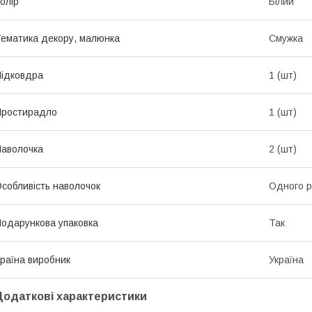
олір
Білий
ематика декору, малюнка
Смужка
ідковдра
1 (шт)
Простирадло
1 (шт)
аволочка
2 (шт)
собливість наволочок
Одного р
одарункова упаковка
Так
раїна виробник
Україна
Додаткові характеристики