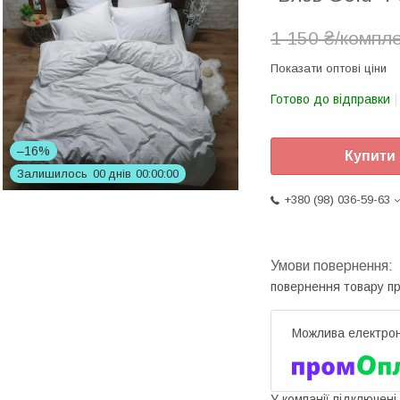
1 150 ₴/компл
Показати оптові ціни
Готово до відправки
–16%
Купити
Залишилось
0
0
днів
0
0
0
0
0
0
+380 (98) 036-59-63
повернення товару п
У компанії підключені