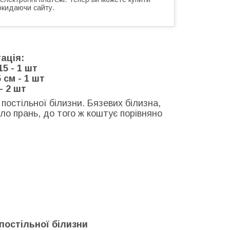
окидаючи сайту.
ація:
15 - 1 шт
 см - 1 шт
- 2 шт
постільної білизни. Бязевих білизна,
ло прань, до того ж коштує порівняно
постільної білизни