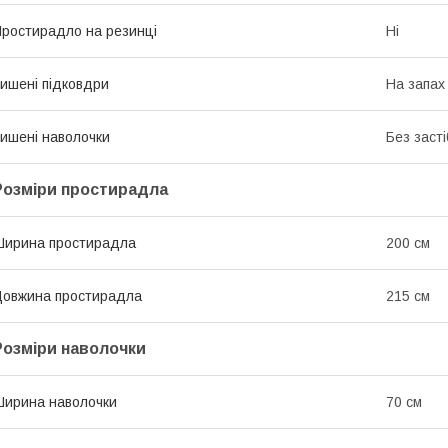
ростирадло на резинці
Ні
ишені підковдри
На запах
ишені наволочки
Без засті
Розміри простирадла
ирина простирадла
200 см
овжина простирадла
215 см
Розміри наволочки
ирина наволочки
70 см