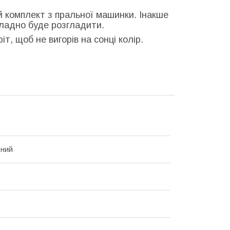
й комплект з пральної машинки. Інакше
кладно буде розгладити.
т, щоб не вигорів на сонці колір.
ьний