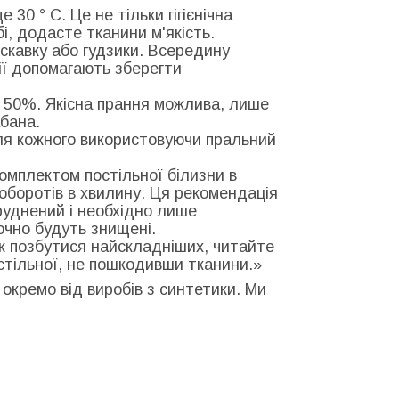
30 ° С. Це не тільки гігієнічна
бі, додасте тканини м'якість.
искавку або гудзики. Всередину
дії допомагають зберегти
 50%. Якісна прання можлива, лише
бана.
для кожного використовуючи пральний
комплектом постільної білизни в
0 оборотів в хвилину. Ця рекомендація
руднений і необхідно лише
точно будуть знищені.
к позбутися найскладніших, читайте
остільної, не пошкодивши тканини.»
 окремо від виробів з синтетики. Ми