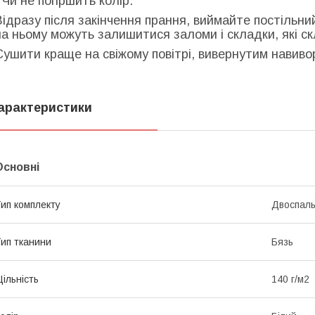
- Чи не погіршить колір.
Відразу після закінчення прання, виймайте постільни
на ньому можуть залишитися заломи і складки, які с
Сушити краще на свіжому повітрі, вивернутим навиворі
арактеристики
Основні
ип комплекту
Двоспал
ип тканини
Бязь
ільність
140 г/м2