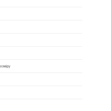
озміру