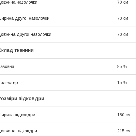
овжина наволочки
70 см
ирина другої наволочки
70 см
овжина другої наволочки
70 см
Склад тканини
авовна
85 %
оліестер
15 %
Розміри підковдри
ирина підковдри
180 см
овжина підковдри
215 см