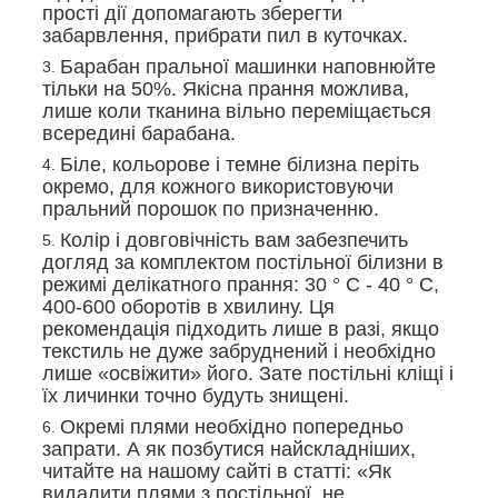
прості дії допомагають зберегти
забарвлення, прибрати пил в куточках.
Барабан пральної машинки наповнюйте
тільки на 50%. Якісна прання можлива,
лише коли тканина вільно переміщається
всередині барабана.
Біле, кольорове і темне білизна періть
окремо, для кожного використовуючи
пральний порошок по призначенню.
Колір і довговічність вам забезпечить
догляд за комплектом постільної білизни в
режимі делікатного прання: 30 ° С - 40 ° С,
400-600 оборотів в хвилину. Ця
рекомендація підходить лише в разі, якщо
текстиль не дуже забруднений і необхідно
лише «освіжити» його. Зате постільні кліщі і
їх личинки точно будуть знищені.
Окремі плями необхідно попередньо
запрати. А як позбутися найскладніших,
читайте на нашому сайті в статті: «Як
видалити плями з постільної, не