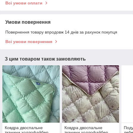
Всі умови оплати
Умови повернення
Повернення товару впродовж 14 днів за рахунок покупця
Всі умови повернення
З цим товаром також замовляють
Ковдра двоспальне
Ковдра двоспальне
Под
тканини холлофайбер
тканини холлофайбер
лебе