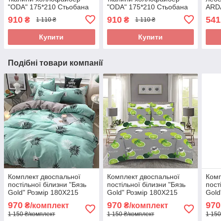
"ODA" 175*210 Стьобана
"ODA" 175*210 Стьобана
ARD
ковдра
ковдра
пух.
910
910
541
₴
₴
1 110 ₴
1 110 ₴
Купити
Купити
Подібні товари компанії
Комплект двоспальної
Комплект двоспальної
Комп
постільної білизни "Бязь
постільної білизни "Бязь
пост
Gold" Розмір 180Х215
Gold" Розмір 180Х215
Gold
970
970
970
₴/комплект
₴/комплект
1 150 ₴/комплект
1 150 ₴/комплект
1 150