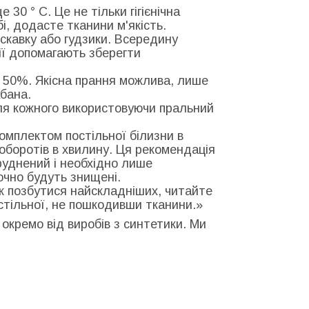
30 ° С. Це не тільки гігієнічна
бі, додасте тканини м'якість.
искавку або гудзики. Всередину
дії допомагають зберегти
 50%. Якісна прання можлива, лише
бана.
для кожного використовуючи пральний
комплектом постільної білизни в
0 оборотів в хвилину. Ця рекомендація
руднений і необхідно лише
точно будуть знищені.
к позбутися найскладніших, читайте
остільної, не пошкодивши тканини.»
 окремо від виробів з синтетики. Ми