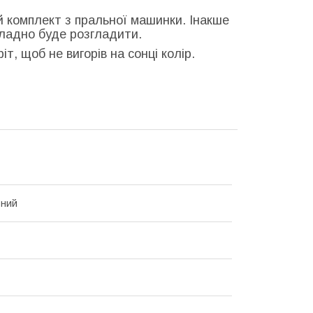
й комплект з пральної машинки. Інакше
кладно буде розгладити.
т, щоб не вигорів на сонці колір.
ьний