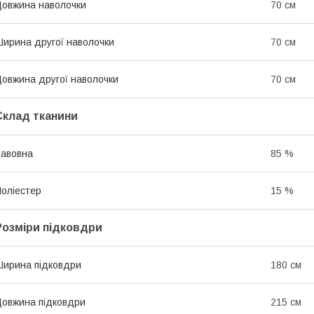
овжина наволочки
70 см
ирина другої наволочки
70 см
овжина другої наволочки
70 см
Склад тканини
авовна
85 %
оліестер
15 %
Розміри підковдри
ирина підковдри
180 см
овжина підковдри
215 см