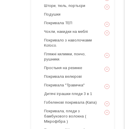
Штори, тюль, портьєри
Подушки
Покривала ТЕП
Чохли, накидки на меблі
Покривало з наволочками
Koloco.
Пляжні килимки, пончо,
рушники.
Простыня на резинке
Покривала велюрові
Покривала "Травичка"
Дитячі іграшки пледи 3 в 1
Гобеленові покривала (Капа)
Покривала, пледи з
бамбукового волокна (
Мікрофібра )