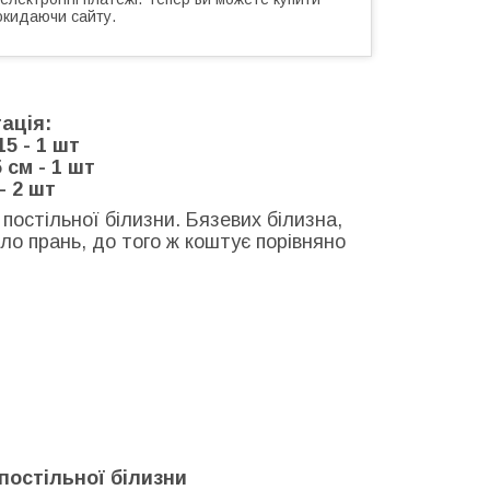
окидаючи сайту.
ація:
15 - 1 шт
 см - 1 шт
- 2 шт
постільної білизни. Бязевих білизна,
ло прань, до того ж коштує порівняно
постільної білизни