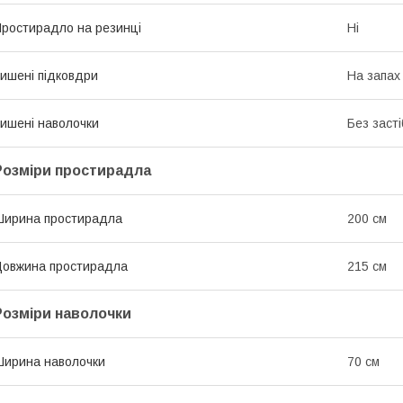
ростирадло на резинці
Ні
ишені підковдри
На запах
ишені наволочки
Без засті
Розміри простирадла
ирина простирадла
200 см
овжина простирадла
215 см
Розміри наволочки
ирина наволочки
70 см