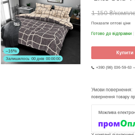
1 150 ₴/компл
Показати оптові ціни
Готово до відправки
–16%
Купити
Залишилось
0
0
днів
0
0
0
0
0
0
+380 (98) 036-59-63
повернення товару п
У компанії підключені