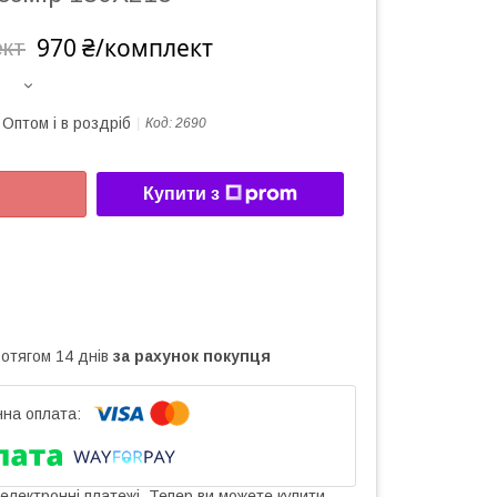
970 ₴/комплект
ект
Оптом і в роздріб
Код:
2690
Купити з
ротягом 14 днів
за рахунок покупця
 електронні платежі. Тепер ви можете купити