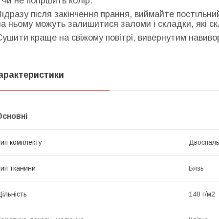
- Чи не погіршить колір.
Відразу після закінчення прання, виймайте постільни
на ньому можуть залишитися заломи і складки, які с
Сушити краще на свіжому повітрі, вивернутим навиворі
арактеристики
Основні
ип комплекту
Двоспал
ип тканини
Бязь
ільність
140 г/м2