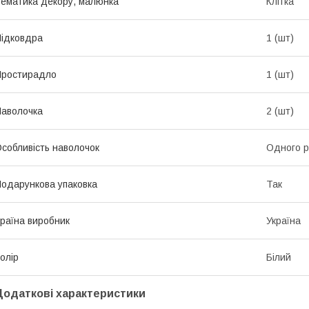
ематика декору, малюнка
Клітка
ідковдра
1 (шт)
Простирадло
1 (шт)
аволочка
2 (шт)
собливість наволочок
Одного р
одарункова упаковка
Так
раїна виробник
Україна
олір
Білий
Додаткові характеристики