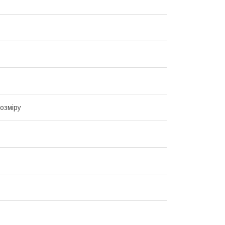
озміру