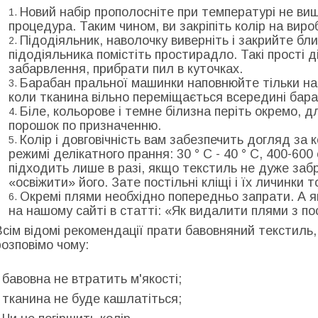
Новий набір прополосніте при температурі не вище 
процедура. Таким чином, ви закріпіть колір на виро
Підодіяльник, наволочку виверніть і закрийте бл
підодіяльника помістіть простирадло. Такі прості 
забарвлення, прибрати пил в куточках.
Барабан пральної машинки наповнюйте тільки на
коли тканина вільно переміщається всередині бара
Біле, кольорове і темне білизна періть окремо, 
порошок по призначенню.
Колір і довговічність вам забезпечить догляд за 
режимі делікатного прання: 30 ° С - 40 ° С, 400-60
підходить лише в разі, якщо текстиль не дуже заб
«освіжити» його. Зате постільні кліщі і їх личинки 
Окремі плями необхідно попередньо запрати. А я
на нашому сайті в статті: «Як видалити плями з п
Всім відомі рекомендації прати бавовняний текстиль,
розповімо чому:
- бавовна не втратить м'якості;
- тканина не буде кашлатіться;