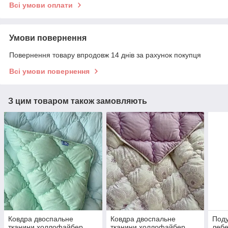
Всі умови оплати
Умови повернення
Повернення товару впродовж 14 днів за рахунок покупця
Всі умови повернення
З цим товаром також замовляють
Ковдра двоспальне
Ковдра двоспальне
Под
тканини холлофайбер
тканини холлофайбер
лебе