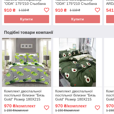
"ODA" 175*210 Стьобана
"ODA" 175*210 Стьобана
ARD
ковдра
ковдра
пух.
910
910
541
₴
₴
1 110 ₴
1 110 ₴
Купити
Купити
Подібні товари компанії
Комплект двоспальної
Комплект двоспальної
Комп
постільної білизни "Бязь
постільної білизни "Бязь
пост
Gold" Розмір 180Х215
Gold" Розмір 180Х215
Gold
970
970
970
₴/комплект
₴/комплект
1 150 ₴/комплект
1 150 ₴/комплект
1 150