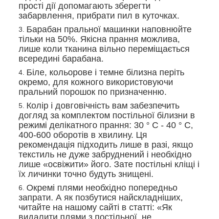
прості дії допомагають зберегти
забарвлення, прибрати пил в куточках.
Барабан пральної машинки наповнюйте
тільки на 50%. Якісна прання можлива,
лише коли тканина вільно переміщається
всередині барабана.
Біле, кольорове і темне білизна періть
окремо, для кожного використовуючи
пральний порошок по призначенню.
Колір і довговічність вам забезпечить
догляд за комплектом постільної білизни в
режимі делікатного прання: 30 ° С - 40 ° С,
400-600 оборотів в хвилину. Ця
рекомендація підходить лише в разі, якщо
текстиль не дуже забруднений і необхідно
лише «освіжити» його. Зате постільні кліщі і
їх личинки точно будуть знищені.
Окремі плями необхідно попередньо
запрати. А як позбутися найскладніших,
читайте на нашому сайті в статті: «Як
видалити плями з постільної, не