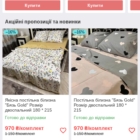
Купити
Купити
Акційні пропозиції та новинки
–16%
–16%
Якісна постільна білизна
Постільна білизна "Бязь Gold"
"Бязь Gold" Розмір
Розмір двоспальний 180 *
двоспальний 180 * 215
215
Готово до відправки
Готово до відправки
970
970
₴/комплект
₴/комплект
1 150 ₴/комплект
1 150 ₴/комплект