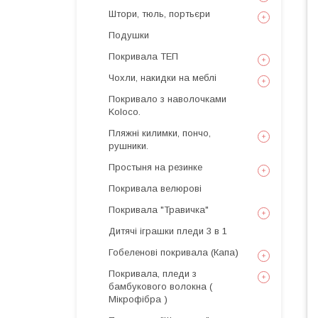
Штори, тюль, портьєри
Подушки
Покривала ТЕП
Чохли, накидки на меблі
Покривало з наволочками
Koloco.
Пляжні килимки, пончо,
рушники.
Простыня на резинке
Покривала велюрові
Покривала "Травичка"
Дитячі іграшки пледи 3 в 1
Гобеленові покривала (Капа)
Покривала, пледи з
бамбукового волокна (
Мікрофібра )