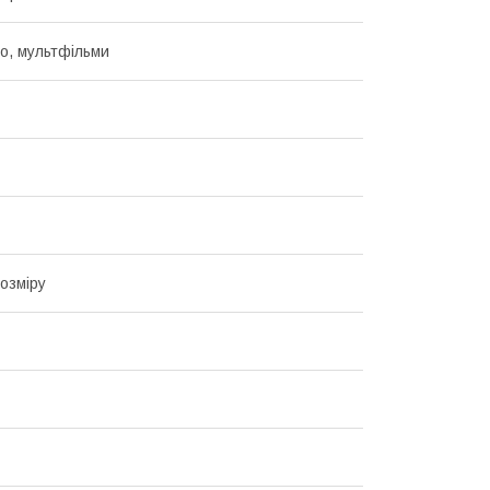
но, мультфільми
озміру