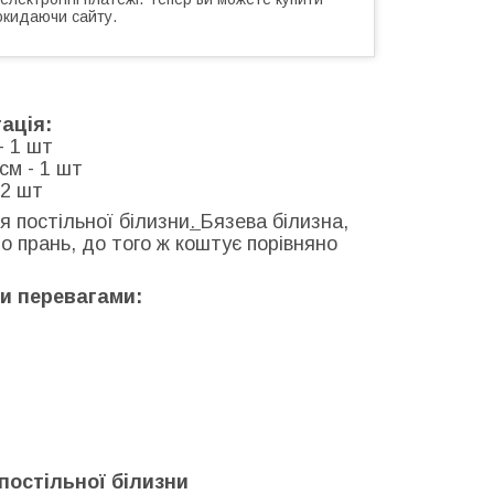
окидаючи сайту.
ація:
- 1 шт
см - 1 шт
 2 шт
 постільної білизни
.
Бязева білизна,
о прань, до того ж коштує порівняно
ми перевагами:
постільної білизни