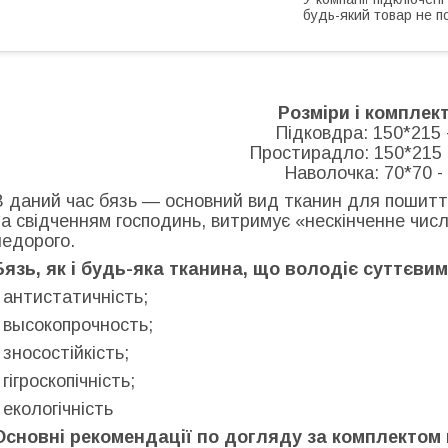
будь-який товар не п
Розміри і комплект
Підковдра: 150*215 
Простирадло: 150*215 
Наволочка: 70*70 -
В даний час бязь — основний вид тканин для пошиття
за свідченням господинь, витримує «нескінченне числ
недорого.
Бязь, як і будь-яка тканина, що володіє суттєви
- антистатичність;
- высокопрочность;
- зносостійкість;
 гігроскопічність;
- екологічність
Основні рекомендації по догляду за комплектом 