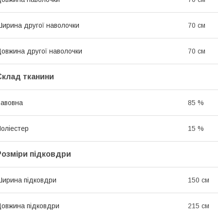
ирина другої наволочки
70 см
овжина другої наволочки
70 см
Склад тканини
авовна
85 %
оліестер
15 %
Розміри підковдри
ирина підковдри
150 см
овжина підковдри
215 см