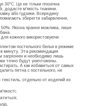
 30°С. Це не тільки гігієнічна
бі, додасте м'якість тканини.
скавку або гудзики. Всередину
допомагають зберегти забарвлення,
 50%. Якісна прання можлива, лише
бана.
о для кожного використовуючи
мплектом постельного белья в режиме
в в минуту. Эта рекомендация
м загрязнен и необходимо лишь
нки точно будут уничтожены.
стирать. А как избавиться от самых
далить пятна с постельного, не
 текстиль, отдельно от изделий из
м'якості;
латиться;
олір.