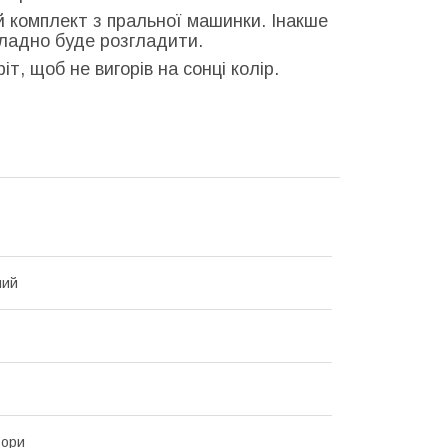
й комплект з пральної машинки. Інакше
кладно буде розгладити.
т, щоб не вигорів на сонці колір.
ний
ьори