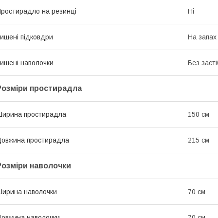
ростирадло на резинці
Ні
ишені підковдри
На запах
ишені наволочки
Без засті
Розміри простирадла
ирина простирадла
150 см
овжина простирадла
215 см
Розміри наволочки
ирина наволочки
70 см
овжина наволочки
70 см