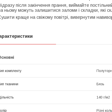
Відразу після закінчення прання, виймайте постільни
на ньому можуть залишитися заломи і складки, які с
Сушити краще на свіжому повітрі, вивернутим навиворі
арактеристики
Основні
ип комплекту
Полутор
ип тканини
Бязь
ільність
140 г/м2
олір
Різні кол