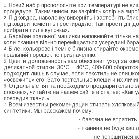
Новий набір прополосніте при температурі не вище
процедура. Таким чином, ви закріпіть колір на виро
Підковдра, наволочку виверніть і застебніть бли
підковдри помістіть простирадло. Такі прості дії 
прибрати пил в куточках.
Барабан пральної машинки наповнюйте тільки на
коли тканина вільно переміщається усередині бара
Біле, кольорове і темне білизна стирайте окрем
пральний порошок по призначенню.
Цвет и долговечность вам обеспечит уход за ко
деликатной стирки: 30°С – 40°С, 400-600 оборото
подходит лишь в случае, если текстиль не слишко
«освежить» его. Зато постельные клещи и их личи
Отдельные пятна необходимо предварительно за
сложных, читайте на нашем сайте в статье: «Как у
повредив ткани.»
Всем известны рекомендации стирать хлопковый
синтетики. Мы расскажем почему:
- бавовна не втратить 
- тканина не буде каш
- не погіршитися к