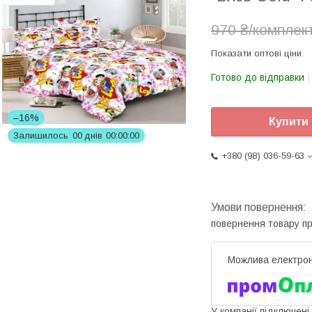
970 ₴/комплек
Показати оптові ціни
Готово до відправки
–16%
Купити
Залишилось
0
0
днів
0
0
0
0
0
0
+380 (98) 036-59-63
повернення товару п
У компанії підключені