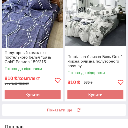
Полуторный комплект
Постільна білизна Бязь Gold"
постельного белья "Бязь
Якісна білизна полуторного
Gold" Размер 150*215
розміру
Готово до відправки
Готово до відправки
810
₴/комплект
810
₴
970 ₴
970 ₴/комплект
Купити
Купити
Показати ще
Про нас