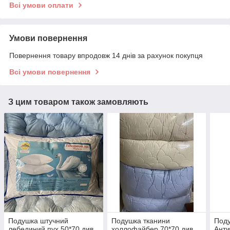
Всі умови оплати
Умови повернення
Повернення товару впродовж 14 днів за рахунок покупця
Всі умови повернення
З цим товаром також замовляють
Подушка штучний
Подушка тканини
Под
лебединий пух 50*70 див.
холлофайбер 70*70 див.
Ант