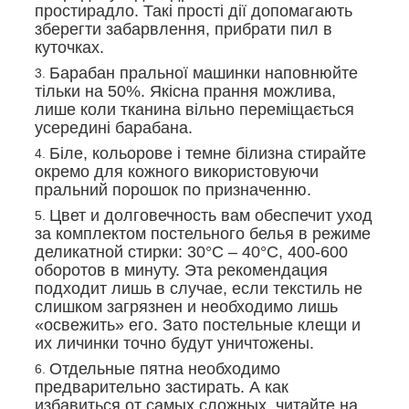
простирадло. Такі прості дії допомагають
зберегти забарвлення, прибрати пил в
куточках.
Барабан пральної машинки наповнюйте
тільки на 50%. Якісна прання можлива,
лише коли тканина вільно переміщається
усередині барабана.
Біле, кольорове і темне білизна стирайте
окремо для кожного використовуючи
пральний порошок по призначенню.
Цвет и долговечность вам обеспечит уход
за комплектом постельного белья в режиме
деликатной стирки: 30°С – 40°С, 400-600
оборотов в минуту. Эта рекомендация
подходит лишь в случае, если текстиль не
слишком загрязнен и необходимо лишь
«освежить» его. Зато постельные клещи и
их личинки точно будут уничтожены.
Отдельные пятна необходимо
предварительно застирать. А как
избавиться от самых сложных, читайте на