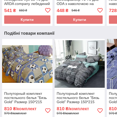
ARDA company лебединий
ODA з наволочкою на
наво
пух. Чохол 100% бавовна
замку.
100
541
448
728
₴
₴
660 ₴
546 ₴
для 
Купити
Купити
Подібні товари компанії
Полуторный комплект
Полуторный комплект
Полу
постельного белья "Бязь
постельного белья "Бязь
пост
Gold" Размер 150*215
Gold" Размер 150*215
Gold
810
810
810
₴/комплект
₴/комплект
970 ₴/комплект
970 ₴/комплект
970 ₴