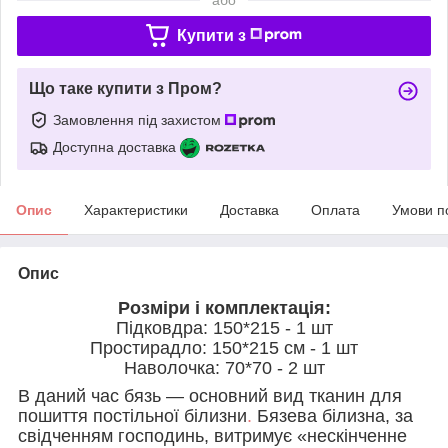
Купити з
Що таке купити з Пром?
Замовлення під захистом
Доступна доставка
Опис
Характеристики
Доставка
Оплата
Умови п
Опис
Розміри і комплектація:
Підковдра: 150*215 - 1 шт
Простирадло: 150*215 см - 1 шт
Наволочка: 70*70 - 2 шт
В даний час бязь — основний вид тканин для
пошиття постільної білизни
.
Бязева білизна, за
свідченням господинь, витримує «нескінченне