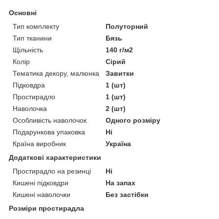
Основні
Тип комплекту
Полуторний
Тип тканини
Бязь
Щільність
140 г/м2
Колір
Сірий
Тематика декору, малюнка
Завитки
Підковдра
1 (шт)
Простирадло
1 (шт)
Наволочка
2 (шт)
Особливість наволочок
Одного розміру
Подарункова упаковка
Ні
Країна виробник
Україна
Додаткові характеристики
Простирадло на резинці
Ні
Кишені підковдри
На запах
Кишені наволочки
Без застібки
Розміри простирадла