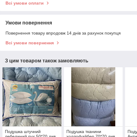
Всі умови оплати
Умови повернення
Повернення товару впродовж 14 днів за рахунок покупця
Всі умови повернення
З цим товаром також замовляють
Подушка штучний
Подушка тканини
Под
лебединий пух 50*70 див.
холлофайбер 70*70 див.
Ант