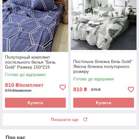
Полуторный комплект
Постільна білизна Бязь Gold"
постельного белья "Бязь
Якісна білизна полуторного
Gold" Размер 150*215
розміру
Готово до відправки
Готово до відправки
810
₴/комплект
810
₴
970 ₴
970 ₴/комплект
Купити
Купити
Показати ще
Про нас