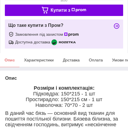
Купити з
Що таке купити з Пром?
Замовлення під захистом
Доступна доставка
Опис
Характеристики
Доставка
Оплата
Умови п
Опис
Розміри і комплектація:
Підковдра: 150*215 - 1 шт
Простирадло: 150*215 см - 1 шт
Наволочка: 70*70 - 2 шт
В даний час бязь — основний вид тканин для
пошиття постільної білизни
.
Бязева білизна, за
свідченням господинь, витримує «нескінченне