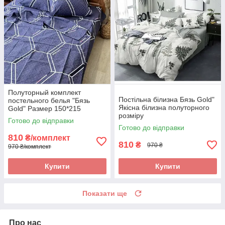
Полуторный комплект
Постільна білизна Бязь Gold"
постельного белья "Бязь
Якісна білизна полуторного
Gold" Размер 150*215
розміру
Готово до відправки
Готово до відправки
810
₴/комплект
810
₴
970 ₴
970 ₴/комплект
Купити
Купити
Показати ще
Про нас