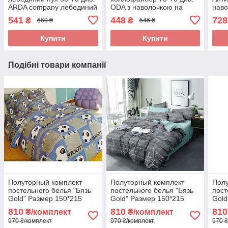
ARDA company лебединий
ODA з наволочкою на
наво
пух. Чохол 100% бавовна
замку.
100
541
448
728
₴
₴
660 ₴
546 ₴
для 
Купити
Купити
Подібні товари компанії
Полуторный комплект
Полуторный комплект
Полу
постельного белья "Бязь
постельного белья "Бязь
пост
Gold" Размер 150*215
Gold" Размер 150*215
Gold
810
810
810
₴/комплект
₴/комплект
970 ₴/комплект
970 ₴/комплект
970 ₴