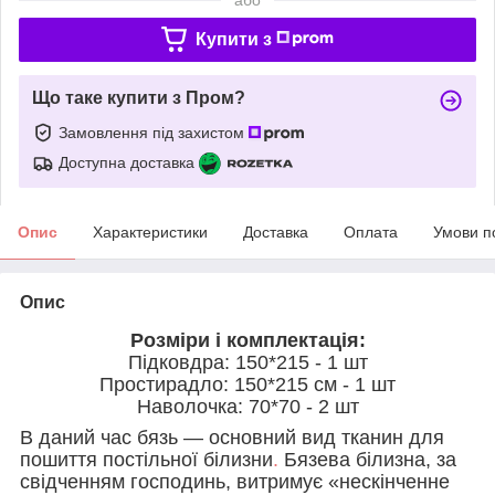
Купити з
Що таке купити з Пром?
Замовлення під захистом
Доступна доставка
Опис
Характеристики
Доставка
Оплата
Умови п
Опис
Розміри і комплектація:
Підковдра: 150*215 - 1 шт
Простирадло: 150*215 см - 1 шт
Наволочка: 70*70 - 2 шт
В даний час бязь — основний вид тканин для
пошиття постільної білизни
.
Бязева білизна, за
свідченням господинь, витримує «нескінченне