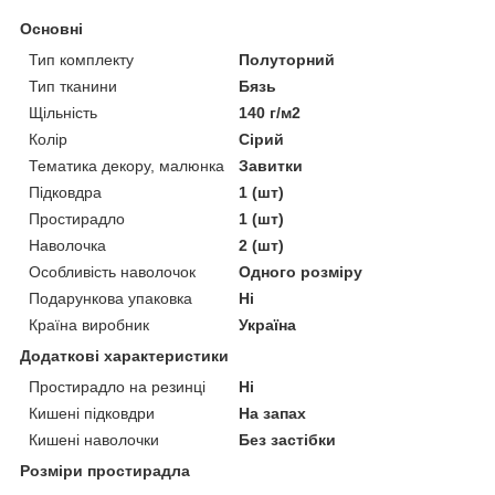
Основні
Тип комплекту
Полуторний
Тип тканини
Бязь
Щільність
140 г/м2
Колір
Сірий
Тематика декору, малюнка
Завитки
Підковдра
1 (шт)
Простирадло
1 (шт)
Наволочка
2 (шт)
Особливість наволочок
Одного розміру
Подарункова упаковка
Ні
Країна виробник
Україна
Додаткові характеристики
Простирадло на резинці
Ні
Кишені підковдри
На запах
Кишені наволочки
Без застібки
Розміри простирадла