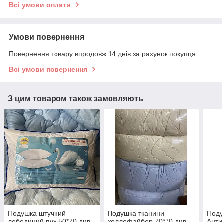
Всі умови оплати
Умови повернення
Повернення товару впродовж 14 днів за рахунок покупця
Всі умови повернення
З цим товаром також замовляють
Подушка штучний
Подушка тканини
Под
лебединий пух 50*70 див.
холлофайбер 70*70 див.
Ант