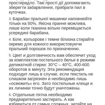
простирадло. Такі прості дії допомагають
зберегти забарвлення, прибрати пил в
куточках.
Барабан пральної машинки наповнюйте
тільки на 50%. Якісна прання можлива,
лише коли тканина вільно переміщається
усередині барабана.
Біле, кольорове і темне білизна стирайте
окремо для кожного використовуючи
пральний порошок по призначенню.
Цвет и долговечность вам обеспечит уход
за комплектом постельного белья в режиме
деликатной стирки: 30°С – 40°С, 400-600
оборотов в минуту. Эта рекомендация
подходит лишь в случае, если текстиль не
слишком загрязнен и необходимо лишь
«освежить» его. Зато постельные клещи и
их личинки точно будут уничтожены.
Отдельные пятна необходимо
предварительно застирать. А как
избавиться от самых сложных, читайте на