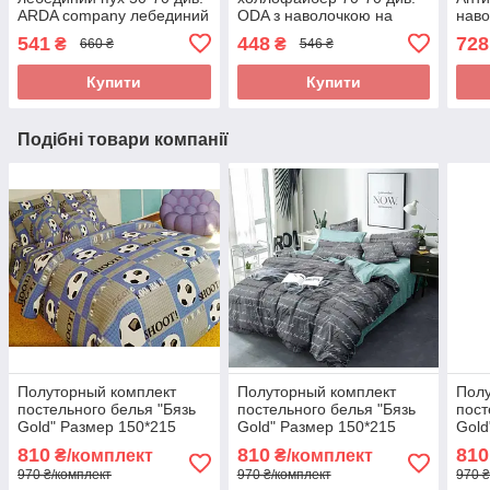
ARDA company лебединий
ODA з наволочкою на
наво
пух. Чохол 100% бавовна
замку.
100
541
448
728
₴
₴
660 ₴
546 ₴
для 
Купити
Купити
Подібні товари компанії
Полуторный комплект
Полуторный комплект
Полу
постельного белья "Бязь
постельного белья "Бязь
пост
Gold" Размер 150*215
Gold" Размер 150*215
Gold
810
810
810
₴/комплект
₴/комплект
970 ₴/комплект
970 ₴/комплект
970 ₴