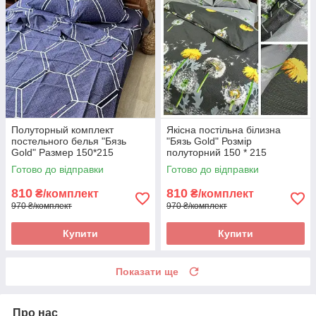
Полуторный комплект
Якісна постільна білизна
постельного белья "Бязь
"Бязь Gold" Розмір
Gold" Размер 150*215
полуторний 150 * 215
Готово до відправки
Готово до відправки
810
810
₴/комплект
₴/комплект
970 ₴/комплект
970 ₴/комплект
Купити
Купити
Показати ще
Про нас