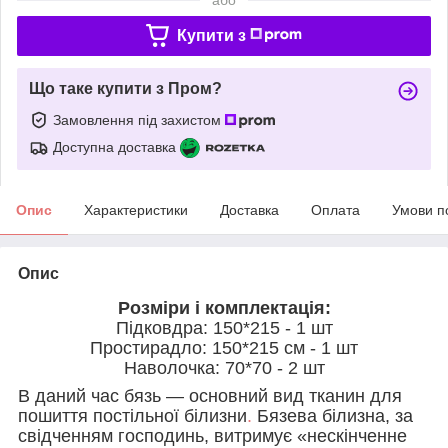
Купити з
Що таке купити з Пром?
Замовлення під захистом
Доступна доставка
Опис
Характеристики
Доставка
Оплата
Умови п
Опис
Розміри і комплектація:
Підковдра: 150*215 - 1 шт
Простирадло: 150*215 см - 1 шт
Наволочка: 70*70 - 2 шт
В даний час бязь — основний вид тканин для
пошиття постільної білизни
.
Бязева білизна, за
свідченням господинь, витримує «нескінченне