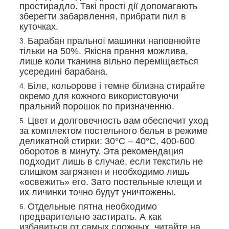
простирадло. Такі прості дії допомагають
зберегти забарвлення, прибрати пил в
куточках.
Барабан пральної машинки наповнюйте
тільки на 50%. Якісна прання можлива,
лише коли тканина вільно переміщається
усередині барабана.
Біле, кольорове і темне білизна стирайте
окремо для кожного використовуючи
пральний порошок по призначенню.
Цвет и долговечность вам обеспечит уход
за комплектом постельного белья в режиме
деликатной стирки: 30°С – 40°С, 400-600
оборотов в минуту. Эта рекомендация
подходит лишь в случае, если текстиль не
слишком загрязнен и необходимо лишь
«освежить» его. Зато постельные клещи и
их личинки точно будут уничтожены.
Отдельные пятна необходимо
предварительно застирать. А как
избавиться от самых сложных, читайте на