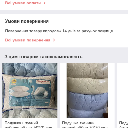
Всі умови оплати
Умови повернення
Повернення товару впродовж 14 днів за рахунок покупця
Всі умови повернення
З цим товаром також замовляють
Подушка штучний
Подушка тканини
Под
лебединий пух 50*70 див.
холлофайбер 70*70 див.
Ант