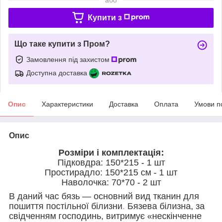
Купити з
Що таке купити з Пром?
Замовлення під захистом
Доступна доставка
Опис
Характеристики
Доставка
Оплата
Умови п
Опис
Розміри і комплектація:
Підковдра: 150*215 - 1 шт
Простирадло: 150*215 см - 1 шт
Наволочка: 70*70 - 2 шт
В даний час бязь — основний вид тканин для
пошиття постільної білизни
.
Бязева білизна, за
свідченням господинь, витримує «нескінченне