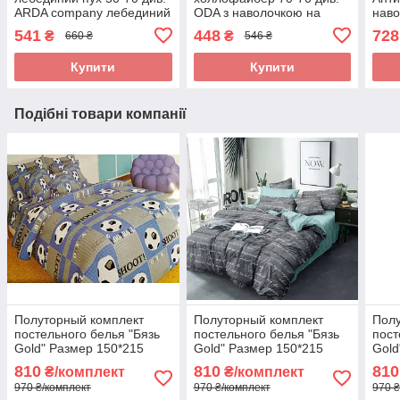
ARDA company лебединий
ODA з наволочкою на
наво
пух. Чохол 100% бавовна
замку.
100
541
448
728
₴
₴
660 ₴
546 ₴
для 
Купити
Купити
Подібні товари компанії
Полуторный комплект
Полуторный комплект
Полу
постельного белья "Бязь
постельного белья "Бязь
пост
Gold" Размер 150*215
Gold" Размер 150*215
Gold
810
810
810
₴/комплект
₴/комплект
970 ₴/комплект
970 ₴/комплект
970 ₴