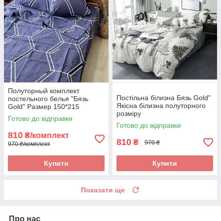
Полуторный комплект
Постільна білизна Бязь Gold"
постельного белья "Бязь
Якісна білизна полуторного
Gold" Размер 150*215
розміру
Готово до відправки
Готово до відправки
810
₴/комплект
810
₴
970 ₴
970 ₴/комплект
Купити
Купити
Показати ще
Про нас