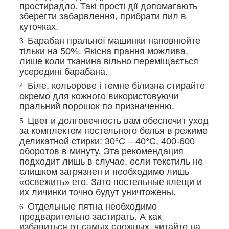
простирадло. Такі прості дії допомагають
зберегти забарвлення, прибрати пил в
куточках.
Барабан пральної машинки наповнюйте
тільки на 50%. Якісна прання можлива,
лише коли тканина вільно переміщається
усередині барабана.
Біле, кольорове і темне білизна стирайте
окремо для кожного використовуючи
пральний порошок по призначенню.
Цвет и долговечность вам обеспечит уход
за комплектом постельного белья в режиме
деликатной стирки: 30°С – 40°С, 400-600
оборотов в минуту. Эта рекомендация
подходит лишь в случае, если текстиль не
слишком загрязнен и необходимо лишь
«освежить» его. Зато постельные клещи и
их личинки точно будут уничтожены.
Отдельные пятна необходимо
предварительно застирать. А как
избавиться от самых сложных, читайте на