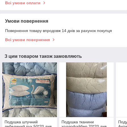
Всі умови оплати
Умови повернення
Повернення товару впродовж 14 днів за рахунок покупця
Всі умови повернення
З цим товаром також замовляють
Подушка штучний
Подушка тканини
Под
лебединий пух 50*70 див.
холлофайбер 70*70 див.
Ант